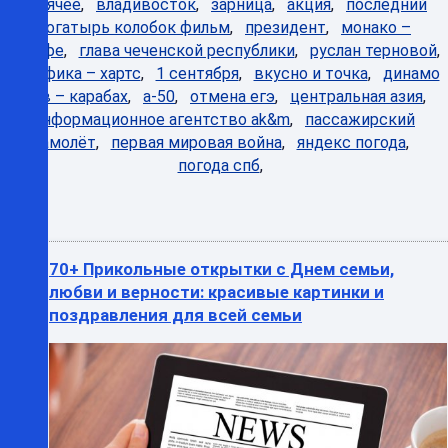
Горячее
,
владивосток
,
зарница
,
акция
,
последний
богатырь колобок фильм
,
президент
,
монако –
хетафе
,
глава чеченской республики
,
руслан терновой
,
бенфика – хартс
,
1 сентября
,
вкусно и точка
,
динамо
киев – карабах
,
а-50
,
отмена егэ
,
центральная азия
,
информационное агентство ak&m
,
пассажирский
самолёт
,
первая мировая война
,
яндекс погода
,
погода спб
,
70+ Прикольные открытки с Днем семьи,
любви и верности: красивые картинки и
поздравления для всей семьи