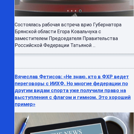
Состоялась рабочая встреча врио Губернатора
Брянской области Егора Ковальчука с
заместителем Председателя Правительства
Российской Федерации Татьяной ...
Вячеслав Фетисов: «Не знаю, кто в ФХР ведет
переговоры с ИИХФ. Но многие федерации по
другим видам спорта уже получили право на
выступления с флагом и гимном. Это хороший
пример»