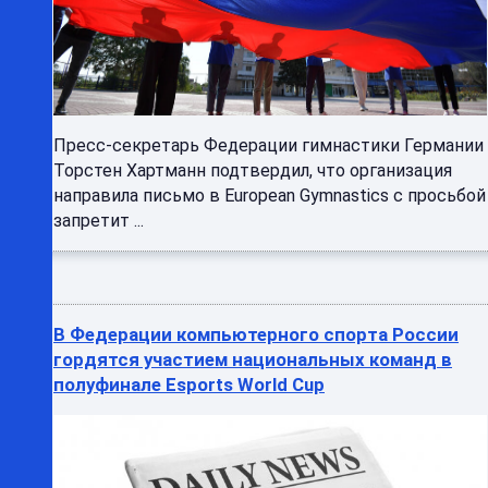
Пресс-секретарь Федерации гимнастики Германии
Торстен Хартманн подтвердил, что организация
направила письмо в European Gymnastics с просьбой
запретит ...
В Федерации компьютерного спорта России
гордятся участием национальных команд в
полуфинале Esports World Cup