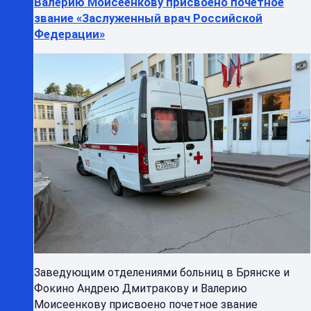
Валерию Моисеенкову присвоено почетное
звание «Заслуженный врач Российской
Федерации»
Заведующим отделениями больниц в Брянске и
Фокино Андрею Дмитракову и Валерию
Моисеенкову присвоено почетное звание