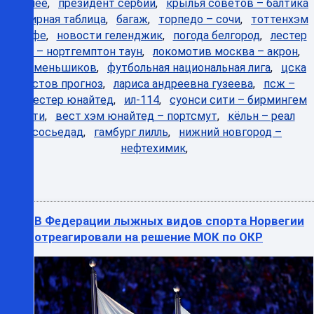
Горячее
,
президент сербии
,
крылья советов – балтика
турнирная таблица
,
багаж
,
торпедо – сочи
,
тоттенхэм
хетафе
,
новости геленджик
,
погода белгород
,
лестер
сити – нортгемптон таун
,
локомотив москва – акрон
,
олег меньшиков
,
футбольная национальная лига
,
цска
ростов прогноз
,
лариса андреевна гузеева
,
псж –
манчестер юнайтед
,
ил-114
,
суонси сити – бирмингем
сити
,
вест хэм юнайтед – портсмут
,
кёльн – реал
сосьедад
,
гамбург лилль
,
нижний новгород –
нефтехимик
,
В Федерации лыжных видов спорта Норвегии
отреагировали на решение МОК по ОКР