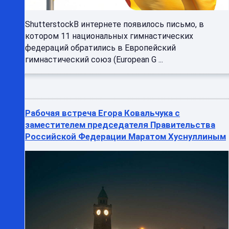
ShutterstockВ интернете появилось письмо, в
котором 11 национальных гимнастических
федераций обратились в Европейский
гимнастический союз (European G ...
Рабочая встреча Егора Ковальчука с
заместителем председателя Правительства
Российской Федерации Маратом Хуснуллиным