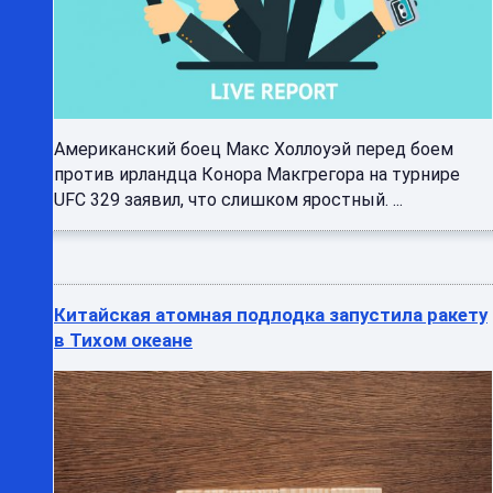
Американский боец Макс Холлоуэй перед боем
против ирландца Конора Макгрегора на турнире
UFC 329 заявил, что слишком яростный. ...
Китайская атомная подлодка запустила ракету
в Тихом океане