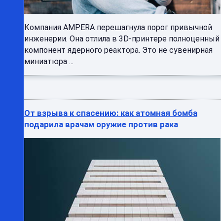
Компания AMPERA перешагнула порог привычной
инженерии. Она отлила в 3D-принтере полноценный
компонент ядерного реактора. Это не сувенирная
миниатюра ...
От взрыва к спасению: как атомная бомба
подарила врачам оружие против рака