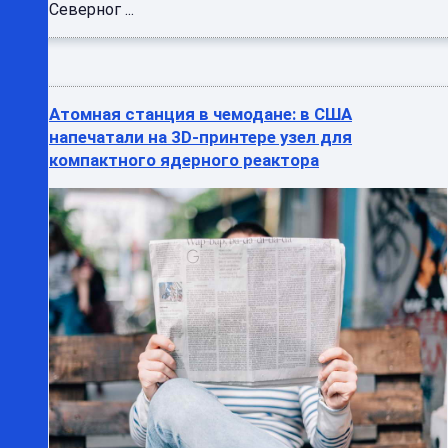
Северног ...
Атомная станция в чемодане: в США
напечатали на 3D-принтере узел для
компактного ядерного реактора