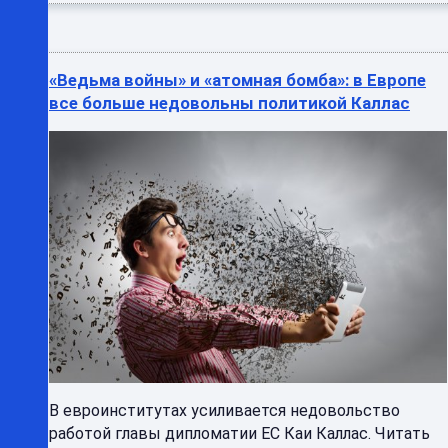
«Ведьма войны» и «атомная бомба»: в Европе
все больше недовольны политикой Каллас
В евроинститутах усиливается недовольство
работой главы дипломатии ЕС Каи Каллас. Читать