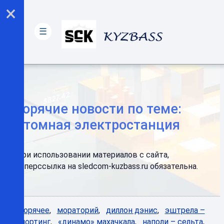
×
☰
Горячие новости по теме:
атомная электростанция
При использовании материалов с сайта,
гиперссылка на sledcom-kuzbass.ru обязательна.
Горячее
,
мораторий
,
диллон дэнис
,
эштрела –
спортинг
,
«динамо» махачкала
,
наполи – сельта
,