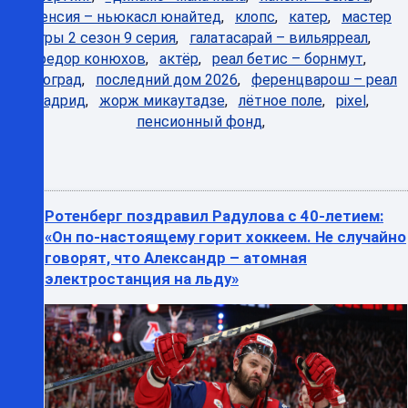
валенсия – ньюкасл юнайтед
,
клопс
,
катер
,
мастер
игры 2 сезон 9 серия
,
галатасарай – вильярреал
,
федор конюхов
,
актёр
,
реал бетис – борнмут
,
павлоград
,
последний дом 2026
,
ференцварош – реал
мадрид
,
жорж микаутадзе
,
лётное поле
,
pixel
,
пенсионный фонд
,
Ротенберг поздравил Радулова с 40-летием:
«Он по-настоящему горит хоккеем. Не случайно
говорят, что Александр – атомная
электростанция на льду»