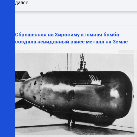
далее ...
Сброшенная на Хиросиму атомная бомба
создала невиданный ранее металл на Земле