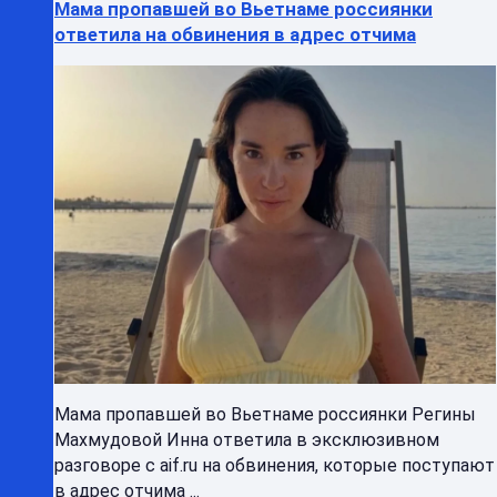
Мама пропавшей во Вьетнаме россиянки
ответила на обвинения в адрес отчима
Мама пропавшей во Вьетнаме россиянки Регины
Махмудовой Инна ответила в эксклюзивном
разговоре с aif.ru на обвинения, которые поступают
в адрес отчима ...