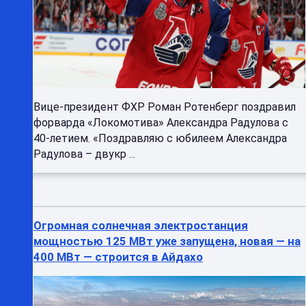
Вице-президент ФХР Роман Ротенберг поздравил
форварда «Локомотива» Александра Радулова с
40-летием. «Поздравляю с юбилеем Александра
Радулова – двукр ...
Огромная солнечная электростанция
мощностью 125 МВт уже запущена, новая — на
400 МВт — строится в Айдахо