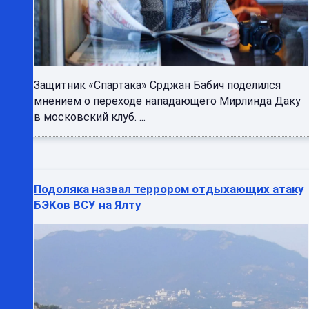
Защитник «Спартака» Срджан Бабич поделился
мнением о переходе нападающего Мирлинда Даку
в московский клуб. ...
Подоляка назвал террором отдыхающих атаку
БЭКов ВСУ на Ялту