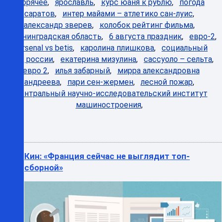
Горячее
,
ярославль
,
курс юаня к рублю
,
погода
саратов
,
интер майами – атлетико сан-луис
,
александр зверев
,
колобок рейтинг фильма
,
калининградская область
,
6 августа праздник
,
евро-2
,
arsenal vs betis
,
каролина плишкова
,
социальный
фонд россии
,
екатерина мизулина
,
сассуоло – сельта
,
евро 2
,
илья забарный
,
мирра александровна
андреева
,
пари сен-жермен
,
лесной пожар
,
центральный научно-исследовательский институт
машиностроения
,
Кин: «Франция сейчас не выглядит топ-
сборной»