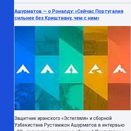
Ашурматов — о Роналду: «Сейчас Португалия
сильнее без Криштиану, чем с ним»
Защитник иранского «Эстегляля» и сборной
Узбекистана Рустамжон Ашурматов в интервью