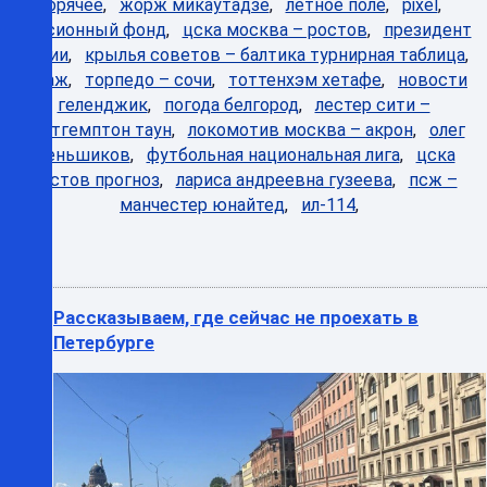
Горячее
,
жорж микаутадзе
,
лётное поле
,
pixel
,
пенсионный фонд
,
цска москва – ростов
,
президент
сербии
,
крылья советов – балтика турнирная таблица
,
багаж
,
торпедо – сочи
,
тоттенхэм хетафе
,
новости
геленджик
,
погода белгород
,
лестер сити –
нортгемптон таун
,
локомотив москва – акрон
,
олег
меньшиков
,
футбольная национальная лига
,
цска
ростов прогноз
,
лариса андреевна гузеева
,
псж –
манчестер юнайтед
,
ил-114
,
Рассказываем, где сейчас не проехать в
Петербурге