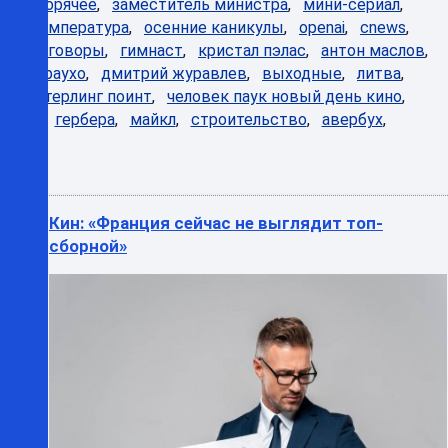
Горячее
,
заместитель министра
,
мини-сериал
,
температура
,
осенние каникулы
,
openai
,
cnews
,
переговоры
,
гимнаст
,
кристал пэлас
,
антон маслов
,
араухо
,
дмитрий журавлев
,
выходные
,
литва
,
стерлинг поинт
,
человек паук новый день кино
,
гербера
,
майкл
,
строительство
,
авербух
,
Кин: «Франция сейчас не выглядит топ-
сборной»