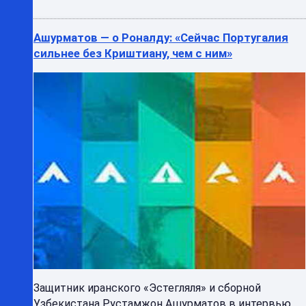
Ашурматов — о Роналду: «Сейчас Португалия
сильнее без Криштиану, чем с ним»
Защитник иранского «Эстегляля» и сборной
Узбекистана Рустамжон Ашурматов в интервью