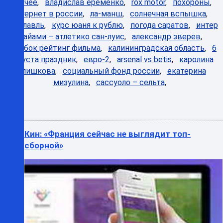
Горячее
,
владислав ерёменко
,
rox motor
,
похороны
,
интернет в россии
,
ла-манш
,
солнечная вспышка
,
ярославль
,
курс юаня к рублю
,
погода саратов
,
интер
майами – атлетико сан-луис
,
александр зверев
,
колобок рейтинг фильма
,
калининградская область
,
6
августа праздник
,
евро-2
,
arsenal vs betis
,
каролина
плишкова
,
социальный фонд россии
,
екатерина
мизулина
,
сассуоло – сельта
,
Кин: «Франция сейчас не выглядит топ-
сборной»