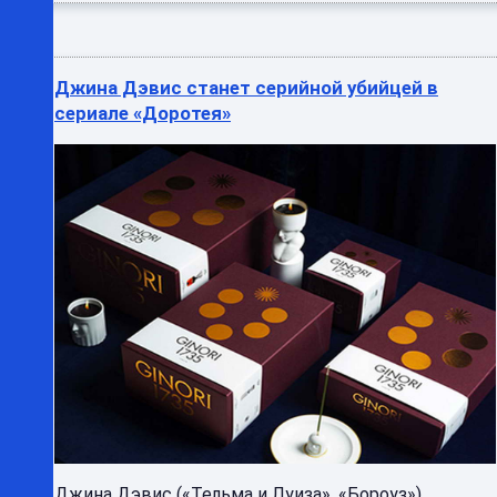
Джина Дэвис станет серийной убийцей в
сериале «Доротея»
Джина Дэвис («Тельма и Луиза», «Бороуз»)