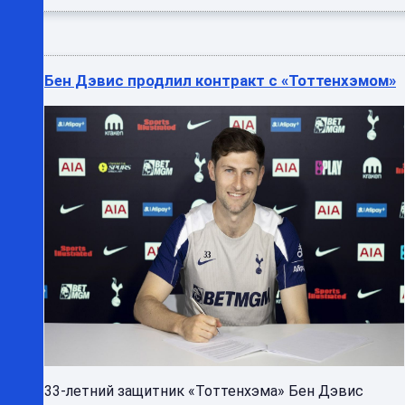
Бен Дэвис продлил контракт с «Тоттенхэмом»
33-летний защитник «Тоттенхэма» Бен Дэвис