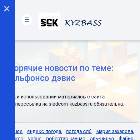
×
☰
Горячие новости по теме:
альфонсо дэвис
При использовании материалов с сайта,
гиперссылка на sledcom-kuzbass.ru обязательна.
Горячее
,
яндекс погода
,
погода спб
,
мария захарова
,
бункер
,
vogue
,
робертас каунас
,
эль-ниньо
,
фабио