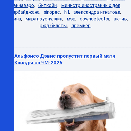
каннаваро
,
биткойн
,
министр иностранных дел
азербайджана
,
sinopec
,
h l
,
александра игнатова
,
украина
,
марат хуснуллин
,
мэр
,
downdetector
,
актив
,
ржд билеты
,
премьер
,
Альфонсо Дэвис пропустит первый матч
Канады на ЧМ-2026