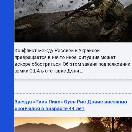
Конфликт между Россией и Украиной
превращается в нечто иное, ситуация может
вскоре обостриться. Об этом заявил подполковник
армии США в отставке Дэни ...
Звезда «Твин Пикс» Оуэн Рис Дэвис внезапно
скончался в возрасте 44 лет