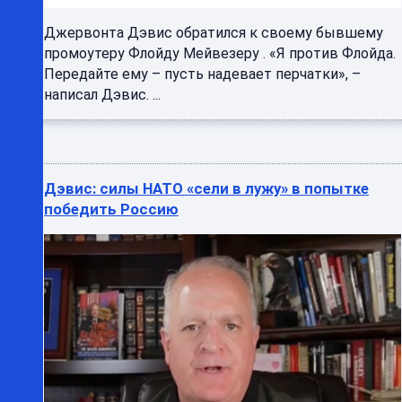
Джервонта Дэвис обратился к своему бывшему
промоутеру Флойду Мейвезеру . «Я против Флойда.
Передайте ему – пусть надевает перчатки», –
написал Дэвис. ...
Дэвис: силы НАТО «сели в лужу» в попытке
победить Россию