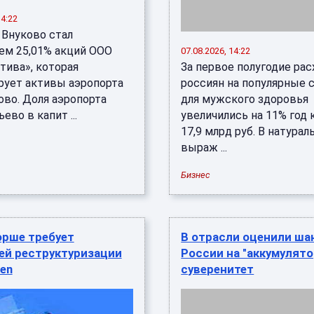
14:22
 Внуково стал
ем 25,01% акций ООО
07.08.2026, 14:22
тива», которая
За первое полугодие ра
рует активы аэропорта
россиян на популярные 
во. Доля аэропорта
для мужского здоровья
во в капит ...
увеличились на 11% год к
17,9 млрд руб. В натура
выраж ...
Бизнес
орше требует
В отрасли оценили ш
ей реструктуризации
России на "аккумулят
en
суверенитет