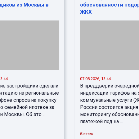
щиков из Москвы в
обоснованности подо
ЖКХ
13:44
07.08.2026, 13:44
ие застройщики сделали
В преддверии очередно
нтацию на региональные
индексации тарифов на
фоне спроса на покупку
коммунальные услуги (Ж
по семейной ипотеке за
России состоится акция
 Москвы. Об это ...
мониторингу обоснован
платежей под на ...
Бизнес