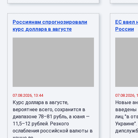
Россиянам спрогнозировали
ЕС ввел 
курс доллара в августе
России
07.08.2026, 13:44
07.08.2026, 
Курс доллара в августе,
Новые ан
вероятнее всего, сохранится в
введены 
диапазоне 78–81 рубль, а юаня —
лиц "в от
11,5–12 рублей. Резкого
Украине".
ослабления российской валюты в
дипслужбы
конце ле ...