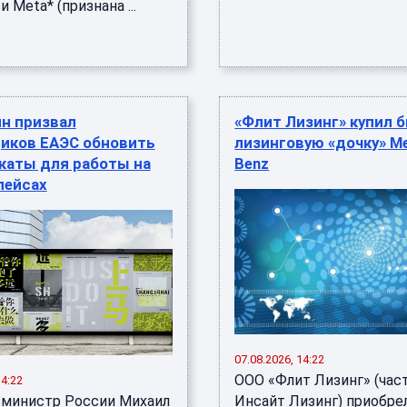
и Meta* (признана ...
н призвал
«Флит Лизинг» купил
иков ЕАЭС обновить
лизинговую «дочку» M
каты для работы на
Benz
лейсах
07.08.2026, 14:22
ООО «Флит Лизинг» (час
14:22
министр России Михаил
Инсайт Лизинг) приобрел