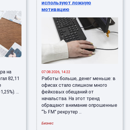
используют ложную
мотивацию
ра на
07.08.2026, 14:22
гал 82,11
Работы больше, денег меньше: в
е
офисах стало слишком много
,25%). ...
фейковых обещаний от
начальства. На этот тренд
обращают внимание опрошенные
“Ъ FM” рекрутер ...
Бизнес