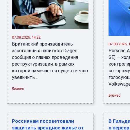
07.08.2026, 14:22
Британский производитель
07.08.2026, 
алкогольных напитков Diageo
Porsche A
сообщил о планах проведения
SE) — хол
реструктуризации, в рамках
контроли
которой намечается существенно
которому
увеличить ...
голосующ
Volkswagen
Бизнес
Бизнес
Россиянам посоветовали
В Гильд
защитить арендное жилье от
о перео