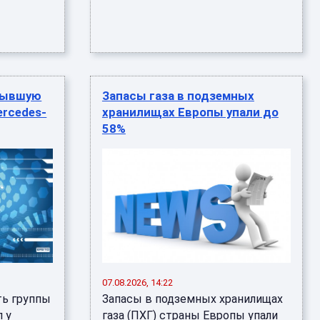
 бывшую
Запасы газа в подземных
ercedes-
хранилищах Европы упали до
58%
07.08.2026, 14:22
ть группы
Запасы в подземных хранилищах
 у
газа (ПХГ) страны Европы упали