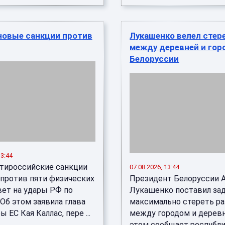
новые санкции против
Лукашенко велел стер
между деревней и гор
Белоруссии
13:44
тироссийские санкции
07.08.2026, 13:44
против пяти физических
Президент Белоруссии 
вет на удары РФ по
Лукашенко поставил за
 Об этом заявила глава
максимально стереть ра
 ЕС Кая Каллас, пере ...
между городом и деревн
этом сообщает республ