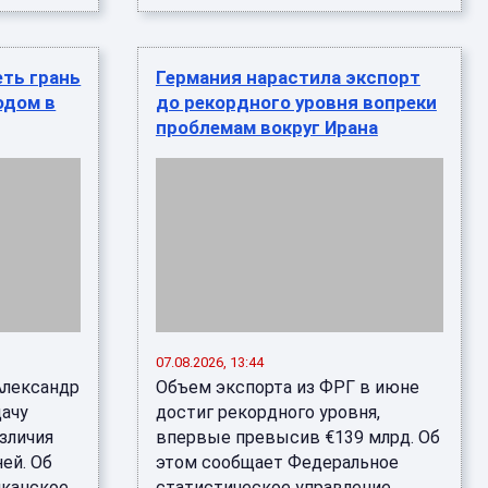
еть грань
Германия нарастила экспорт
одом в
до рекордного уровня вопреки
проблемам вокруг Ирана
07.08.2026, 13:44
Александр
Объем экспорта из ФРГ в июне
дачу
достиг рекордного уровня,
зличия
впервые превысив €139 млрд. Об
ей. Об
этом сообщает Федеральное
иканское
статистическое управление