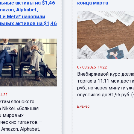
ьные активы на $1,46
конца марта
mazon, Alphabet,
t и Meta* накопили
ьных активов на $1,46
07.08.2026, 14:22
Внебиржевой курс долла
торгах в 11:11 мск дости
руб., но через минуту уж
опустился до 81,95 руб. (-1
14:22
етам японского
Бизнес
 Nikkei, «большая
» мировых
ических гигантов —
Amazon, Alphabet,