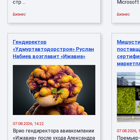
стр ...
Microsoft 
Бизнес
Бизнес
Гендиректор
Мишусти
«Удмуртавтодорстроя» Руслан
поставщ
Набиев возглавит «Ижавиа»
сертифи
маркетп
07.08.2026, 14:22
Врио гендиректора авиакомпании
07.08.2026, 
«Ижавиа» после ухода Александра
Премьер-