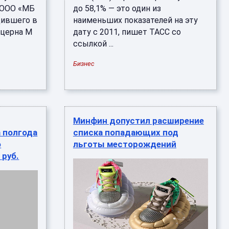
 ООО «МБ
до 58,1% — это один из
дившего в
наименьших показателей на эту
нцерна M
дату с 2011, пишет ТАСС со
ссылкой ...
Бизнес
Минфин допустил расширение
а полгода
списка попадающих под
о
льготы месторождений
 руб.