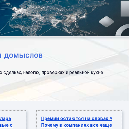
 и домыслов
сделках, налогах, проверках и реальной кухне
ллара
Премии остаются на словах //
вые с
Почему в компаниях все чаще