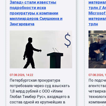
Запад» стали известны
материал
подробности иска
трлн // A
прокуратуры к компании
Microsof
миллиардеров Смушкина и
материал
Зингаревича
трлн
07.08.2026, 14:22
07.08.2026, 
Петербургская прокуратура
По подсч
потребовала через суд взыскать
агентства
1,8 млрд рублей с ООО «Илим
четверка
Глобал Тимбер Рус», входящего в
технолог
состав одной из крупнейших в
компании 