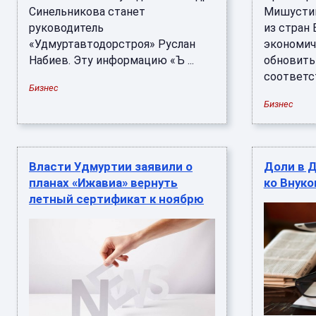
Синельникова станет
Мишустин
руководитель
из стран
«Удмуртавтодорстроя» Руслан
экономич
Набиев. Эту информацию «Ъ ...
обновить
соответст
Бизнес
Бизнес
Власти Удмуртии заявили о
Доли в 
планах «Ижавиа» вернуть
ко Внуко
летный сертификат к ноябрю