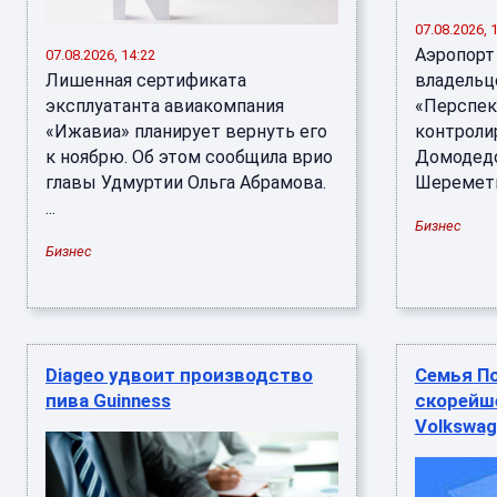
07.08.2026, 
Аэропорт
07.08.2026, 14:22
Лишенная сертификата
владельц
эксплуатанта авиакомпания
«Перспек
«Ижавиа» планирует вернуть его
контроли
к ноябрю. Об этом сообщила врио
Домодедо
главы Удмуртии Ольга Абрамова.
Шереметье
...
Бизнес
Бизнес
Diageo удвоит производство
Семья П
пива Guinness
скорейш
Volkswag