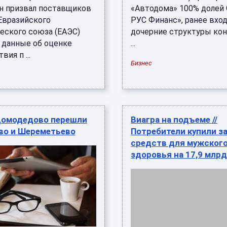
 призвал поставщиков
«Автодома» 100% долей
 Евразийского
РУС Финанс», ранее вхо
еского союза (ЕАЭС)
дочерние структуры ко
 данные об оценке
...
вия п ...
Бизнес
Домодедово перешли
Виагра на подъеме //
во и Шереметьево
Потребители купили з
средств для мужског
здоровья на 17,9 млрд