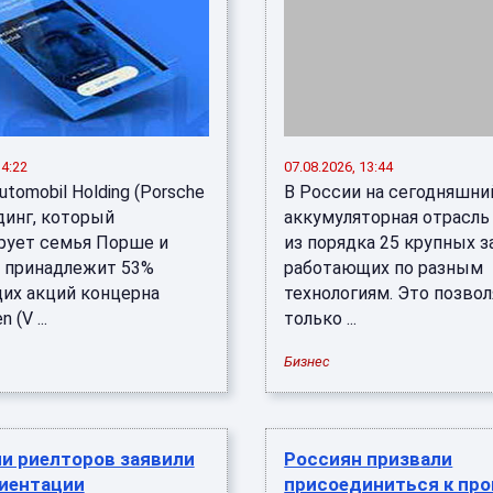
14:22
07.08.2026, 13:44
utomobil Holding (Porsche
В России на сегодняшни
динг, который
аккумуляторная отрасль
рует семья Порше и
из порядка 25 крупных з
 принадлежит 53%
работающих по разным
их акций концерна
технологиям. Это позвол
 (V ...
только ...
Бизнес
ии риелторов заявили
Россиян призвали
риентации
присоединиться к про