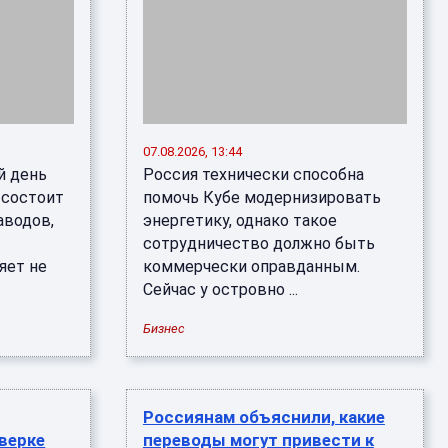
07.08.2026, 13:44
й день
Россия технически способна
 состоит
помочь Кубе модернизировать
аводов,
энергетику, однако такое
сотрудничество должно быть
яет не
коммерчески оправданным.
Сейчас у островно ...
Бизнес
Россиянам объяснили, какие
верке
переводы могут привести к