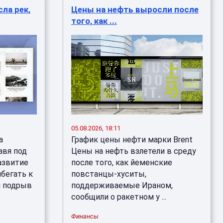
ла рек,
Цены на нефть выросли после
того, как ...
05.08.2026, 18:11
а
График цены нефти марки Brent
авя под
Цены на нефть взлетели в среду
азвитие
после того, как йеменские
ибегать к
повстанцы-хуситы,
я подрыв
поддерживаемые Ираном,
сообщили о ракетном у ...
Финансы