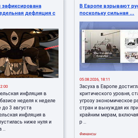
и зафиксирована
В Европе взрывают рус
недельная дефляция с
поскольку сильная ...
05.08.2026, 18:11
Засуха в Европе достигл
22:00
ельская инфляция в
критического уровня, ст
базисе неделя к неделе
угрозу экономическое р
 до 3 августа
стран и вынуждая их пр
ельская инфляция в
крайним мерам, включа
пустилась ниже нуля и
р ...
...
Финансы