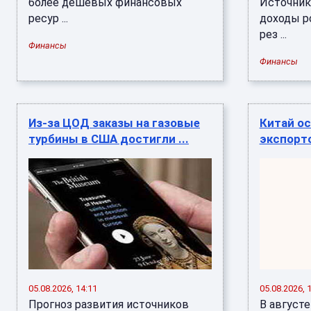
более дешевых финансовых
Источник
ресур ...
доходы р
рез ...
Финансы
Финансы
Из-за ЦОД заказы на газовые
Китай ос
турбины в США достигли ...
экспорто
05.08.2026, 14:11
05.08.2026, 
Прогноз развития источников
В август