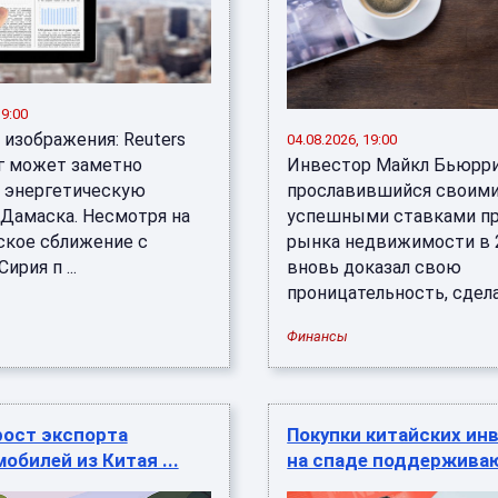
19:00
 изображения: Reuters
04.08.2026, 19:00
г может заметно
Инвестор Майкл Бьюрри
 энергетическую
прославившийся своим
 Дамаска. Несмотря на
успешными ставками п
ское сближение с
рынка недвижимости в 2
ирия п ...
вновь доказал свою
проницательность, сделав
Финансы
рост экспорта
Покупки китайских ин
обилей из Китая ...
на спаде поддерживают