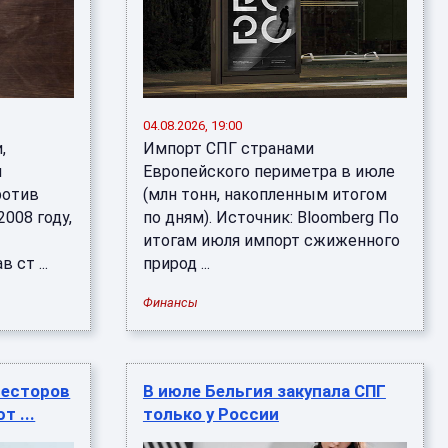
04.08.2026, 19:00
,
Импорт СПГ странами
и
Европейского периметра в июле
ротив
(млн тонн, накопленным итогом
008 году,
по дням). Источник: Bloomberg По
итогам июля импорт сжиженного
 ст ...
природ ...
Финансы
весторов
В июле Бельгия закупала СПГ
 ...
только у России