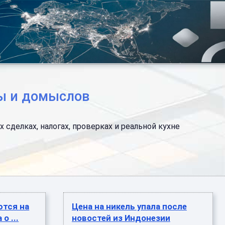
ды и домыслов
сделках, налогах, проверках и реальной кухне
ются на
Цена на никель упала после
о ...
новостей из Индонезии