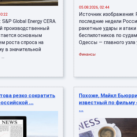
05.08.2026, 02:44
Источник изображения: R
10:22
 S&P Global Energy CERA.
последние недели Росси
й производственный
ракетные удары и атаки
стается основным
беспилотников по судам
ем роста спроса на
Одессы — главного узла у
му в значительной
Финансы
...
това резко сократить
Похоже, Майкл Бьюрри
оссийской ...
известный по фильму 
...