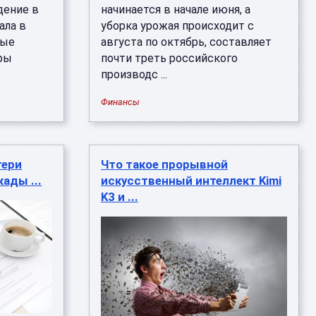
дение в
начинается в начале июня, а
ала в
уборка урожая происходит с
вые
августа по октябрь, составляет
оры
почти треть российского
производс ...
Финансы
тери
Что такое прорывной
ады ...
искусственный интеллект Kimi
K3 и ...