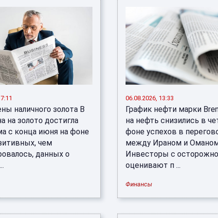
17:11
06.08.2026, 13:33
ены наличного золота В
График нефти марки Bre
а на золото достигла
на нефть снизились в че
а с конца июня на фоне
фоне успехов в перегов
зитивных, чем
между Ираном и Оманом
ровалось, данных о
Инвесторы с осторожн
..
оценивают п ...
Финансы