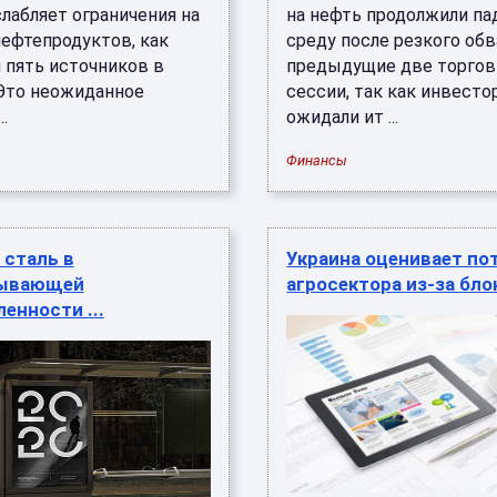
лабляет ограничения на
на нефть продолжили па
нефтепродуктов, как
среду после резкого обв
 пять источников в
предыдущие две торго
 Это неожиданное
сессии, так как инвест
.
ожидали ит ...
Финансы
 сталь в
Украина оценивает по
тывающей
агросектора из-за блок
енности ...