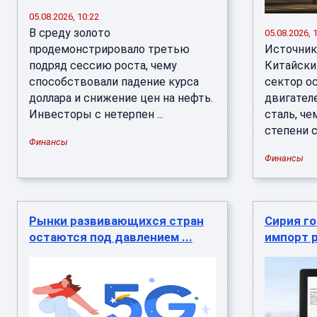
05.08.2026, 10:22
В среду золото
05.08.2026, 
продемонстрировало третью
Источник:
подряд сессию роста, чему
Китайски
способствовали падение курса
сектор о
доллара и снижение цен на нефть.
двигател
Инвесторы с нетерпен ...
сталь, че
степени с 
Финансы
Финансы
Рынки развивающихся стран
Сирия го
остаются под давлением ...
импорт р