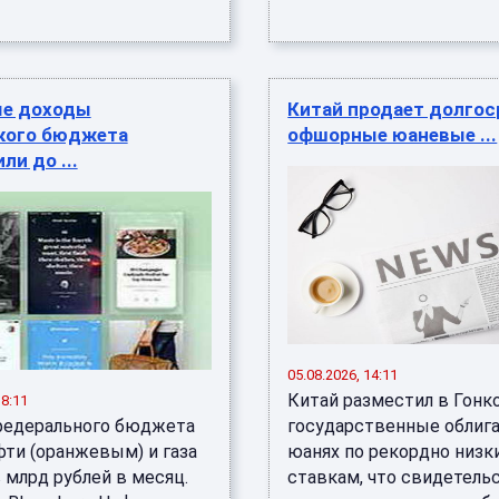
е доходы
Китай продает долго
кого бюджета
офшорные юаневые ...
ли до ...
05.08.2026, 14:11
Китай разместил в Гонк
18:11
едерального бюджета
государственные облиг
фти (оранжевым) и газа
юанях по рекордно низк
 млрд рублей в месяц.
ставкам, что свидетель