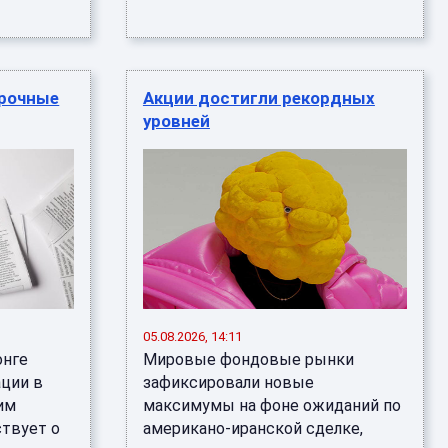
срочные
Акции достигли рекордных
уровней
05.08.2026, 14:11
онге
Мировые фондовые рынки
ации в
зафиксировали новые
им
максимумы на фоне ожиданий по
ствует о
американо-иранской сделке,