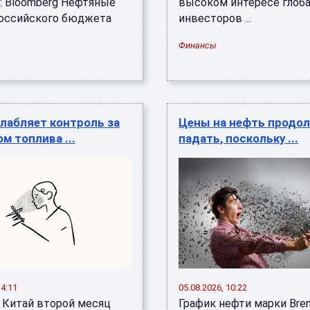
: Bloomberg Нефтяные
высоком интересе глоб
оссийского бюджета
инвесторов ...
Финансы
лабляет контроль за
Цены на нефть продо
м топлива ...
падать, поскольку ...
14:11
05.08.2026, 10:22
е Китай второй месяц
График нефти марки Bre