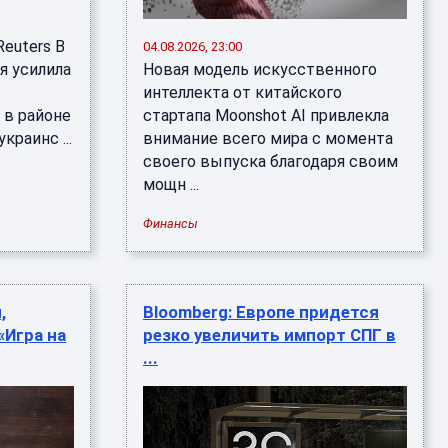
euters В
04.08.2026, 23:00
я усилила
Новая модель искусственного
интеллекта от китайского
 в районе
стартапа Moonshot AI привлекла
краинс ...
внимание всего мира с момента
своего выпуска благодаря своим
мощн ...
Финансы
,
Bloomberg: Европе придется
«Игра на
резко увеличить импорт СПГ в
...