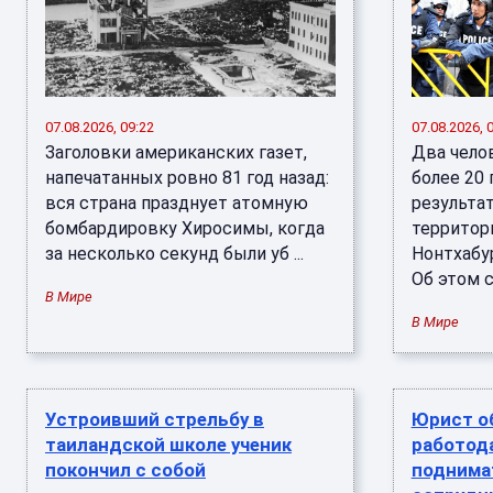
07.08.2026, 09:22
07.08.2026, 
Заголовки американских газет,
Два чело
напечатанных ровно 81 год назад:
более 20 
вся страна празднует атомную
результа
бомбардировку Хиросимы, когда
территор
за несколько секунд были уб ...
Нонтхабур
Об этом с 
В Мире
В Мире
Устроивший стрельбу в
Юрист о
таиландской школе ученик
работод
покончил с собой
поднима