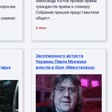
Александр Котов провёл приём
вопросам
граждан.На приём к спикеру
Собрания пришли представители
в рамках
общест ...
В Мире
к
Заслуженного артиста
Украины Павла Мрежука
гарье
внесли в базу «Миротворца»