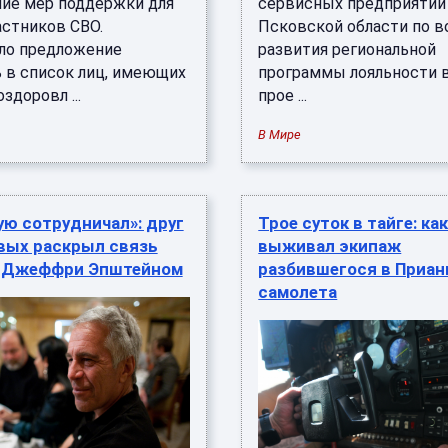
ие мер поддержки для
сервисных предприятий
астников СВО.
Псковской области по 
ло предложение
развития региональной
 в список лиц, имеющих
программы лояльности 
здоровл ...
прое ...
В Мире
ю сотрудничал»: друг
Трое суток в тайге: ка
вых раскрыл связь
выживал экипаж
с Джеффри Эпштейном
разбившегося в Приан
самолета