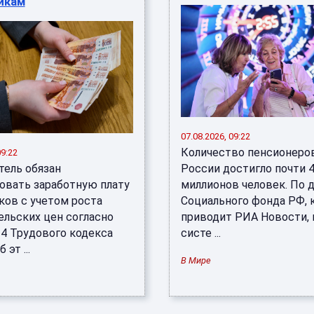
икам
07.08.2026, 09:22
Количество пенсионеро
09:22
тель обязан
России достигло почти 4
овать заработную плату
миллионов человек. По
ков с учетом роста
Социального фонда РФ,
ельских цен согласно
приводит РИА Новости, 
34 Трудового кодекса
систе ...
 эт ...
В Мире