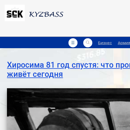
☰
Бизнес
Арми
Хиросима 81 год спустя: что про
живёт сегодня