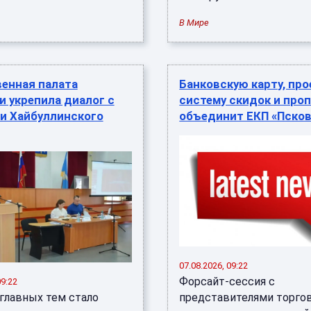
В Мире
енная палата
Банковскую карту, про
 укрепила диалог с
систему скидок и про
и Хайбуллинского
объединит ЕКП «Псков
07.08.2026, 09:22
Форсайт-сессия с
09:22
 главных тем стало
представителями торго