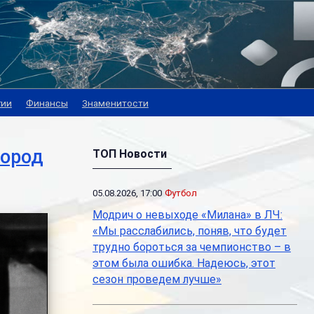
гии
Финансы
Знаменитости
город
ТОП Новости
05.08.2026, 17:00
Футбол
Модрич о невыходе «Милана» в ЛЧ:
«Мы расслабились, поняв, что будет
трудно бороться за чемпионство – в
этом была ошибка. Надеюсь, этот
сезон проведем лучше»