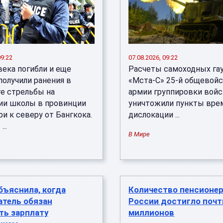
09:22
07.08.2026, 09:22
века погибли и еще
Расчеты самоходных га
получили ранения в
«Мста-С» 25-й общевой
те стрельбы на
армии группировки войс
ии школы в провинции
уничтожили пункты вре
и к северу от Бангкока.
дислокации ...
...
В Мире
бъяснила, когда
Количество пенсионер
атель обязан
России достигло почт
ть зарплату
миллионов