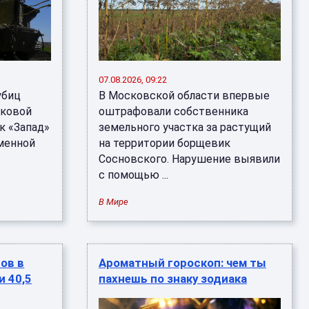
07.08.2026, 09:22
убиц
В Московской области впервые
сковой
оштрафовали собственника
к «Запад»
земельного участка за растущий
менной
на территории борщевик
Сосновского. Нарушение выявили
с помощью ...
В Мире
ов в
Ароматный гороскоп: чем ты
и 40,5
пахнешь по знаку зодиака