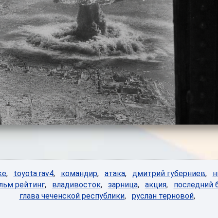
ke
,
toyota rav4
,
командир
,
атака
,
дмитрий губерниев
,
н
льм рейтинг
,
владивосток
,
зарница
,
акция
,
последний 
глава чеченской республики
,
руслан терновой
,