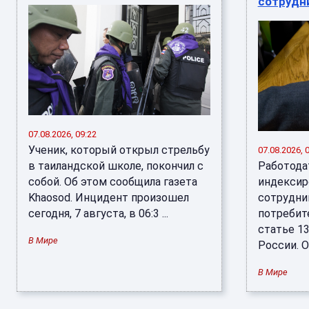
сотрудн
07.08.2026, 09:22
Ученик, который открыл стрельбу
07.08.2026, 
в таиландской школе, покончил с
Работода
собой. Об этом сообщила газета
индексир
Khaosod. Инцидент произошел
сотрудни
сегодня, 7 августа, в 06:3 ...
потребит
статье 1
В Мире
России. Об
В Мире