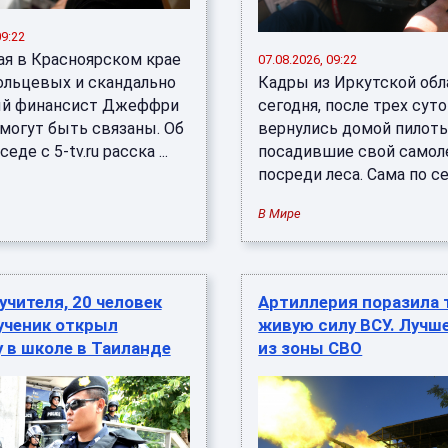
09:22
я в Красноярском крае
07.08.2026, 09:22
ольцевых и скандально
Кадры из Иркутской обл
ый финансист Джеффри
сегодня, после трех суто
могут быть связаны. Об
вернулись домой пилоты
еде с 5-tv.ru расска ...
посадившие свой самол
посреди леса. Сама по себ
В Мире
учителя, 20 человек
Артиллерия поразила 
ученик открыл
живую силу ВСУ. Лучш
 в школе в Таиланде
из зоны СВО