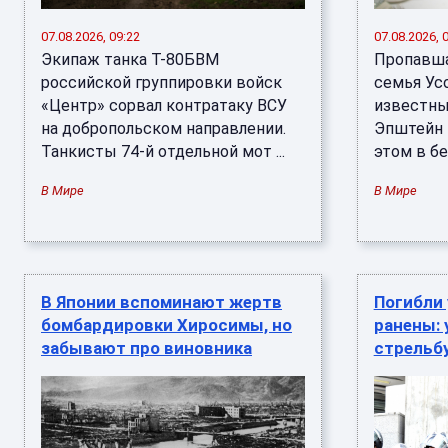
07.08.2026, 09:22
07.08.2026, 
Экипаж танка Т-80БВМ
Пропавша
российской группировки войск
семья Ус
«Центр» сорвал контратаку ВСУ
известн
на добропольском направлении.
Эпштейн 
Танкисты 74-й отдельной мот ...
этом в бес
В Мире
В Мире
В Японии вспоминают жертв
Погибли 
бомбардировки Хиросимы, но
ранены: 
забывают про виновника
стрельбу