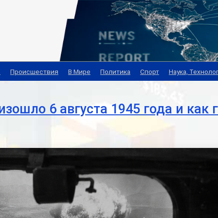
я
Происшествия
В Мире
Политика
Спорт
Наука, Техноло
изошло 6 августа 1945 года и как 