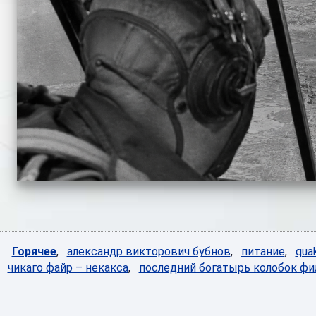
Горячее
,
александр викторович бубнов
,
питание
,
qua
чикаго файр – некакса
,
последний богатырь колобок фи