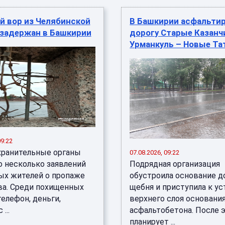
й вор из Челябинской
В Башкирии асфальти
 задержан в Башкирии
дорогу Старые Казанч
Урманкуль – Новые Т
09:22
хранительные органы
07.08.2026, 09:22
о несколько заявлений
Подрядная организация
ых жителей о пропаже
обустроила основание д
а. Среди похищенных
щебня и приступила к у
елефон, деньги,
верхнего слоя основания
...
асфальтобетона. После 
планирует ...