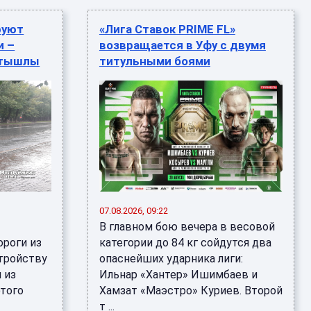
руют
«Лига Ставок PRIME FL»
и –
возвращается в Уфу с двумя
атышлы
титульными боями
07.08.2026, 09:22
В главном бою вечера в весовой
ороги из
категории до 84 кг сойдутся два
стройству
опаснейших ударника лиги:
 из
Ильнар «Хантер» Ишимбаев и
этого
Хамзат «Маэстро» Куриев. Второй
т ...