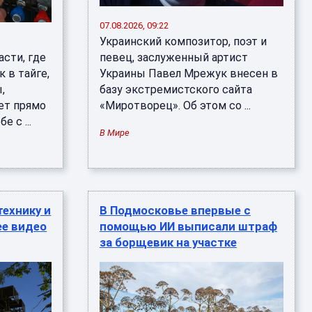
07.08.2026, 09:22
Украинский композитор, поэт и
асти, где
певец, заслуженный артист
к в тайге,
Украины Павел Мрежук внесен в
,
базу экстремистского сайта
ет прямо
«Миротворец». Об этом со ...
е с ...
В Мире
технику и
В Подмосковье впервые с
ее видео
помощью ИИ выписали штраф
за борщевик на участке