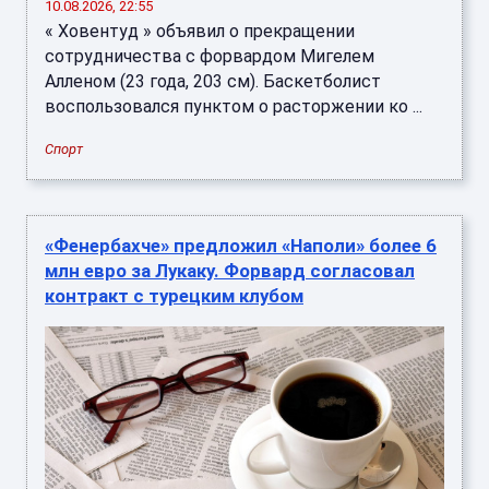
10.08.2026, 22:55
« Ховентуд » объявил о прекращении
сотрудничества с форвардом Мигелем
Алленом (23 года, 203 см). Баскетболист
воспользовался пунктом о расторжении ко ...
Спорт
«Фенербахче» предложил «Наполи» более 6
млн евро за Лукаку. Форвард согласовал
контракт с турецким клубом