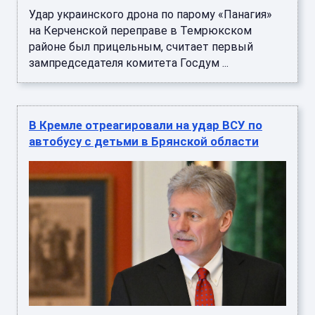
Удар украинского дрона по парому «Панагия»
на Керченской переправе в Темрюкском
районе был прицельным, считает первый
зампредседателя комитета Госдум ...
В Кремле отреагировали на удар ВСУ по
автобусу с детьми в Брянской области