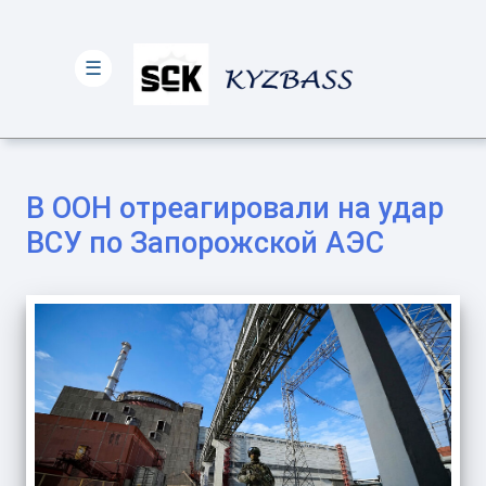
☰
В ООН отреагировали на удар
ВСУ по Запорожской АЭС