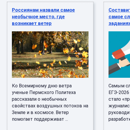
Россиянам назвали самое
Состави
необычное место, где
самое сл
возникает ветер
заданиях
Ко Всемирному дню ветра
Самым с
ученые Пермского Политеха
ЕГЭ-2026
рассказали о необычных
стало «п
свойствах воздушных потоков на
журналис
Земле и в космосе. Ветер
руководи
помогает поддерживат ...
разработк