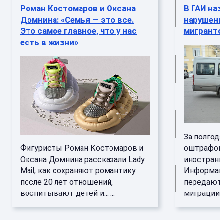
Роман Костомаров и Оксана
В ГАИ на
Домнина: «Семья — это все.
нарушени
Это самое главное, что у нас
мигрант
есть в жизни»
За полгод
Фигуристы Роман Костомаров и
оштрафов
Оксана Домнина рассказали Lady
иностран
Mail, как сохраняют романтику
Информац
после 20 лет отношений,
передают
воспитывают детей и... ...
миграции,