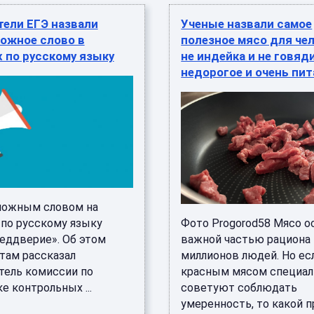
тели ЕГЭ назвали
Ученые назвали самое
ожное слово в
полезное мясо для чел
 по русскому языку
не индейка и не говяд
недорогое и очень пи
ложным словом на
 по русскому языку
Фото Progorod58 Мясо о
реддверие». Об этом
важной частью рациона
там рассказал
миллионов людей. Но ес
тель комиссии по
красным мясом специа
е контрольных ...
советуют соблюдать
умеренность, то какой про