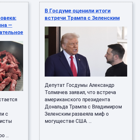
В Госдуме оценили итоги
овека:
встречи Трампа с Зеленским
ина —
тательное
Депутат Госдумы Александр
Толмачев заявил, что встреча
стается
американского президента
Дональда Трампа с Владимиром
ли с
Зеленским развеяла миф о
листы
могуществе США. ...
 ...