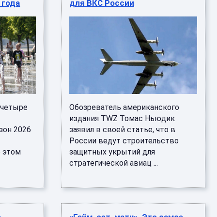
 года
для ВКС России
 четыре
Обозреватель американского
издания TWZ Томас Ньюдик
зон 2026
заявил в своей статье, что в
России ведут строительство
б этом
защитных укрытий для
стратегической авиац ...