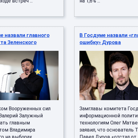
ходе встреч ...
на 1,6% ...
е назвали главного
В Госдуме назвали «г
та Зеленского
ошибку» Дурова
ком Вооруженных сил
Замглавы комитета Гос
Валерий Залужный
информационной полити
ать главным
технологиям Олег Матв
том Владимира
заявил, что основатель 
го на выборах
Павел Дуров «отстал от