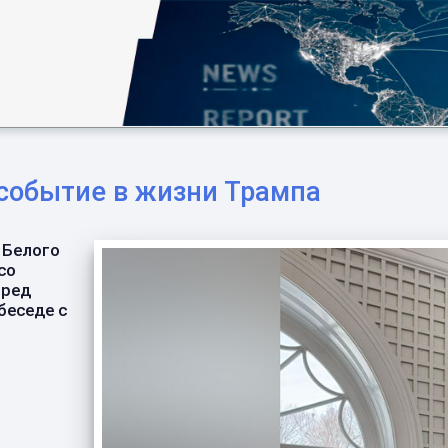
 событие в жизни Трампа
 Белого
со
пред
беседе с