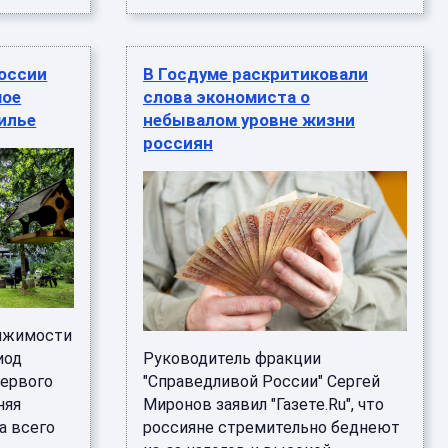
России
В Госдуме раскритиковали
мое
слова экономиста о
илье
небывалом уровне жизни
россиян
вижимости
иод
Руководитель фракции
первого
"Справедливой России" Сергей
няя
Миронов заявил "Газете.Ru", что
а всего
россияне стремительно беднеют