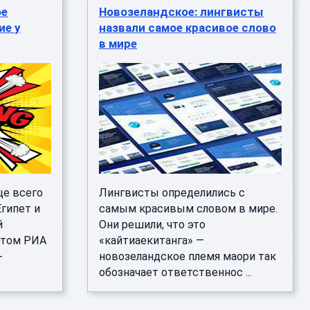
ое
Новозеландское: лингвисты
ие у
назвали самое красивое слово
в мире
ще всего
Лингвисты определились с
гипет и
самым красивым словом в мире.
й
Они решили, что это
этом РИА
«кайтиаекитанга» —
-
новозеландское племя маори так
обозначает ответственнос ...