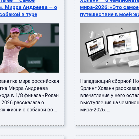
ть её — самое
Холанн — о чемпионат
. Мирра Андреева — о
мира-2026: «Это самое
собакой в туре
путешествие в моей ж
ракетка мира российская
Нападающий сборной Но
тка Мирра Андреева
Эрлинг Холанн рассказал
ода в 1/8 финала «Ролан
впечатления у него оста
 2026 рассказала о
выступления на чемпио
х жизни с собакой во ...
мира-2026. ...