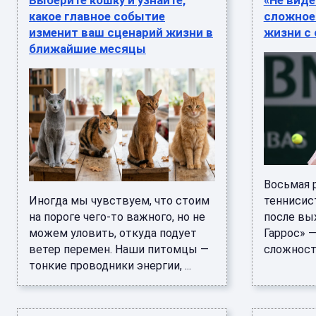
Выберите кошку и узнайте,
«Не виде
какое главное событие
сложное»
изменит ваш сценарий жизни в
жизни с 
ближайшие месяцы
Восьмая 
Иногда мы чувствуем, что стоим
теннисис
на пороге чего-то важного, но не
после вых
можем уловить, откуда подует
Гаррос» —
ветер перемен. Наши питомцы —
сложностя
тонкие проводники энергии, ...