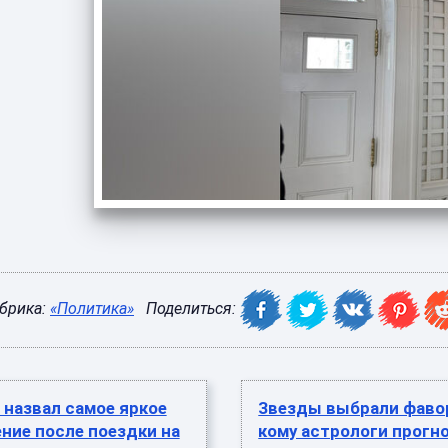
брика:
«Политика»
Поделиться:
назвал самое яркое
Звезды выбрали фаво
ние после поездки на
кому астрологи прогн