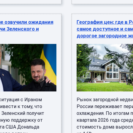
ме озвучили ожидания
География цен: где в 
чи Зеленского и
самое доступное и са
дорогое загородное ж
ситуация с Ираном
Рынок загородной нед
ивести к тому, что
России переживает пер
 Зеленский получит
охлаждения. По итогам 
ную поддержку от
квартала 2026 года сред
та США Дональда
стоимость дома выросл