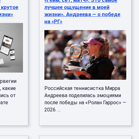
е
«Гейм, сет, матч». Это самое
 крутое
лучшее ощущение в моей
изни»
жизни». Андреева — о победе
на «РГ»
рвегии
, какие
Российская теннисистка Мирра
лись от
Андреева поделилась эмоциями
нате
после победы на «Ролан Гаррос» —
2026. ...