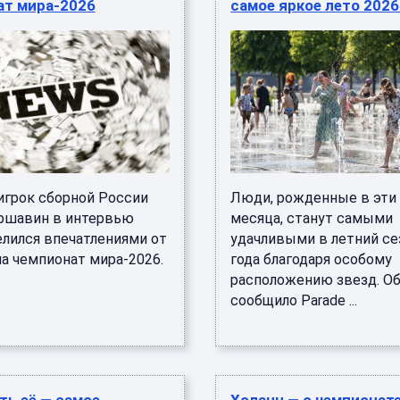
ат мира-2026
самое яркое лето 2026
грок сборной России
Люди, рожденные в эти
ршавин в интервью
месяца, станут самыми
елился впечатлениями от
удачливыми в летний се
на чемпионат мира-2026.
года благодаря особому
расположению звезд. О
сообщило Parade ...