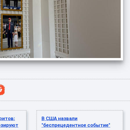
ритов:
В США назвали
озируют
"беспрецедентное событие"