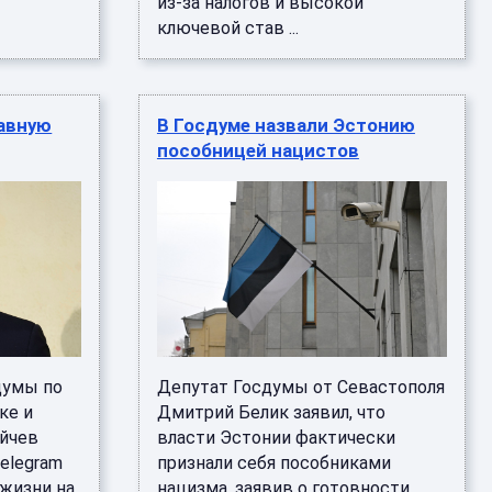
из-за налогов и высокой
ключевой став ...
лавную
В Госдуме назвали Эстонию
пособницей нацистов
думы по
Депутат Госдумы от Севастополя
ке и
Дмитрий Белик заявил, что
ейчев
власти Эстонии фактически
Telegram
признали себя пособниками
 жизни на
нацизма, заявив о готовности