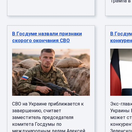
Трампа в 
В Госдуме назвали признаки
В Госдум
скорого окончания СВО
конкурен
СВО на Украине приближается к
Экс-глав
завершению, считает
Украины 
заместитель председателя
может ст
комитета Госдумы по
конкурен
международным делам Алексей
Зеленско