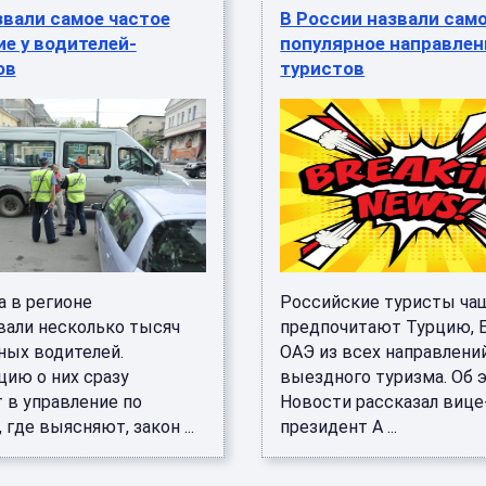
звали самое частое
В России назвали сам
е у водителей-
популярное направлен
ов
туристов
а в регионе
Российские туристы ча
али несколько тысяч
предпочитают Турцию, Е
ных водителей.
ОАЭ из всех направлени
ию о них сразу
выездного туризма. Об 
 в управление по
Новости рассказал вице
 где выясняют, закон ...
президент А ...