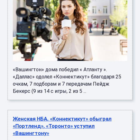
«Вашингтон» дома победил « Атланту ».
«Даллас» одолел «Коннектикут» благодаря 25
очкам, 7 подборам и 7 передачам Пейдж
Бекерс (9 из 14 с игры, 2 из 5 ...
Женская НБА. «Коннектикут» обыграл
«Портленд», «Торонто» уступил
«Вашингтону»