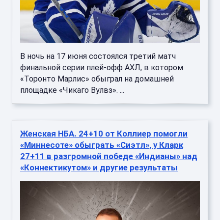
В ночь на 17 июня состоялся третий матч
финальной серии плей-офф АХЛ, в котором
«Торонто Марлис» обыграл на домашней
площадке «Чикаго Вулвз». ...
Женская НБА. 24+10 от Коллиер помогли
«Миннесоте» обыграть «Сиэтл», у Кларк
27+11 в разгромной победе «Индианы» над
«Коннектикутом» и другие результаты