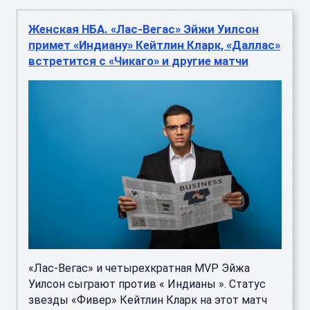
Женская НБА. «Лас-Вегас» Эйжи Уилсон
примет «Индиану» Кейтлин Кларк, «Даллас»
встретится с «Чикаго» и другие матчи
«Лас-Вегас» и четырехкратная MVP Эйжа
Уилсон сыграют против « Индианы ». Статус
звезды «Фивер» Кейтлин Кларк на этот матч