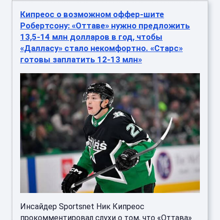
Кипреос о возможном оффер-шите
Робертсону: «Оттаве» нужно предложить
13,5-14 млн долларов в год, чтобы
«Далласу» стало некомфортно. «Старс»
готовы заплатить 12-13 млн»
Инсайдер Sportsnet Ник Кипреос
прокомментировал слухи о том, что «Оттава»