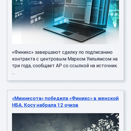
«Финикс» завершают сделку по подписанию
контракта с центровым Марком Уильямсом на
три года, сообщает AP со ссылкой на источник.
...
«Миннесота» победила «Финикс» в женской
НБА, Косу набрала 12 очков