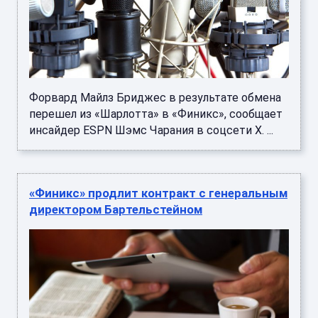
Форвард Майлз Бриджес в результате обмена
перешел из «Шарлотта» в «Финикс», сообщает
инсайдер ESPN Шэмс Чарания в соцсети X. ...
«Финикс» продлит контракт с генеральным
директором Бартельстейном