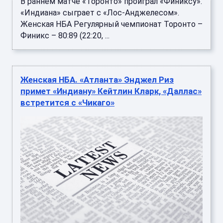
В раннем матче «Торонто» проиграл «Финиксу».
«Индиана» сыграет с «Лос-Анджелесом».
Женская НБА Регулярный чемпионат Торонто –
Финикс – 80:89 (22:20, ...
Женская НБА. «Атланта» Энджел Риз
примет «Индиану» Кейтлин Кларк, «Даллас»
встретится с «Чикаго»