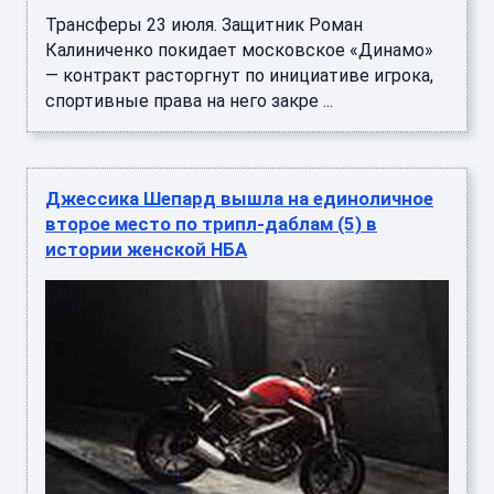
Трансферы 23 июля. Защитник Роман
Калиниченко покидает московское «Динамо»
— контракт расторгнут по инициативе игрока,
спортивные права на него закре ...
Джессика Шепард вышла на единоличное
второе место по трипл-даблам (5) в
истории женской НБА