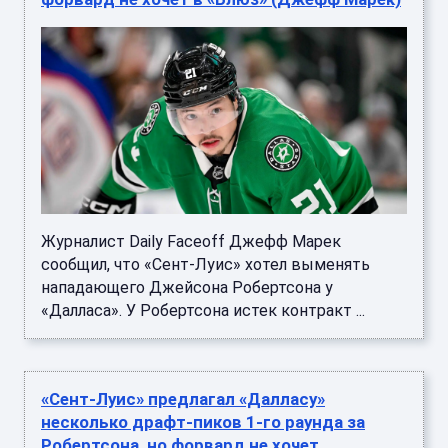
Журналист Daily Faceoff Джефф Марек
сообщил, что «Сент-Луис» хотел выменять
нападающего Джейсона Робертсона у
«Далласа». У Робертсона истек контракт ...
«Сент-Луис» предлагал «Далласу»
несколько драфт-пиков 1-го раунда за
Робертсона, но форвард не хочет