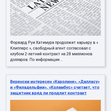
Форвард Руи Хатимура продолжит карьеру в «
Клипперс », свободный агент согласовал с
клубом 2-летний контракт на 28 миллионов
долларов. По информации ...
Веренски интересен «Каролине», «Далласу»
и «Филадельфии». «Коламбус» считает, что
защитник вряд ли продлит контракт