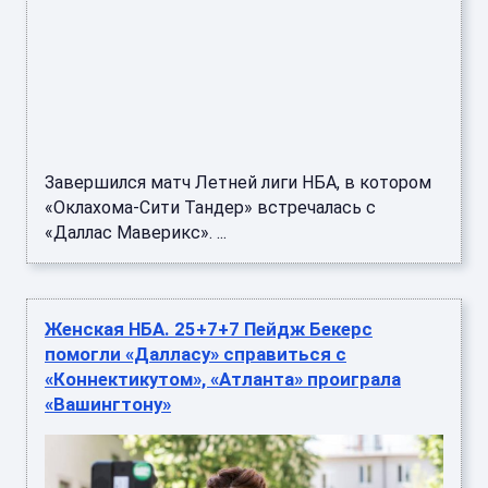
Завершился матч Летней лиги НБА, в котором
«Оклахома-Сити Тандер» встречалась с
«Даллас Маверикс». ...
Женская НБА. 25+7+7 Пейдж Бекерс
помогли «Далласу» справиться с
«Коннектикутом», «Атланта» проиграла
«Вашингтону»