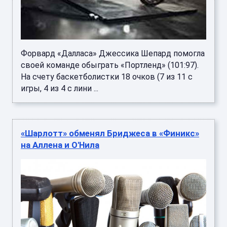
Форвард «Далласа» Джессика Шепард помогла
своей команде обыграть «Портленд» (101:97).
На счету баскетболистки 18 очков (7 из 11 с
игры, 4 из 4 с лини ...
«Шарлотт» обменял Бриджеса в «Финикс»
на Аллена и О'Нила