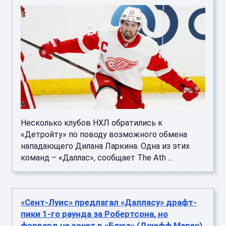
Несколько клубов НХЛ обратились к
«Детройту» по поводу возможного обмена
нападающего Дилана Ларкина. Одна из этих
команд – «Даллас», сообщает The Ath ...
«Сент-Луис» предлагал «Далласу» драфт-
пики 1-го раунда за Робертсона, но
форвард не хочет в «Блюз» (Джефф Марек)