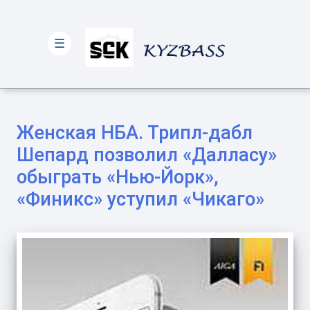
☰
Женская НБА. Трипл-дабл
Шепард позволил «Далласу»
обыграть «Нью-Йорк»,
«Финикс» уступил «Чикаго»