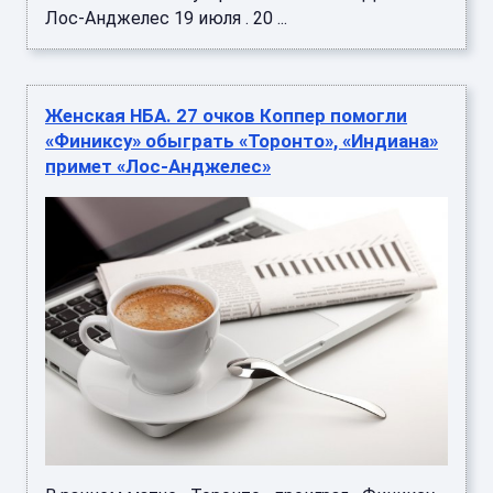
Лос-Анджелес 19 июля . 20 ...
Женская НБА. 27 очков Коппер помогли
«Финиксу» обыграть «Торонто», «Индиана»
примет «Лос-Анджелес»