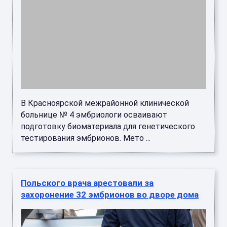
тестирования эмбрионов. Мето ...
Польского врача арестовали за
захоронение 32 эмбрионов во дворе дома
В Польше взята под стражу женщина-врач,
которую обвиняют в осквернении трупов. Об
этом сообщает радиостанция RMF24.