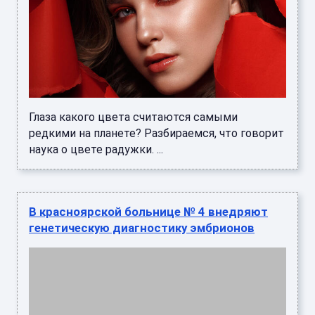
Глаза какого цвета считаются самыми
редкими на планете? Разбираемся, что говорит
наука о цвете радужки. ...
В красноярской больнице № 4 внедряют
генетическую диагностику эмбрионов
В Красноярской межрайонной клинической
больнице № 4 эмбриологи осваивают
подготовку биоматериала для генетического