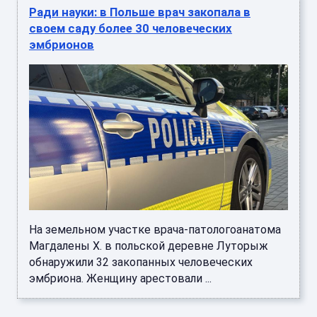
На земельном участке врача-патологоанатома
Магдалены Х. в польской деревне Луторыж
обнаружили 32 закопанных человеческих
эмбриона. Женщину арестовали ...
Стало известно, что ест Винисиус перед
матчами ЧМ-2026