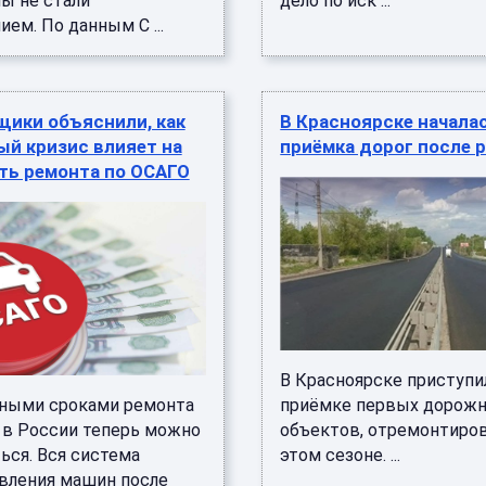
ы не стали
дело по иск ...
ем. По данным C ...
щики объяснили, как
В Красноярске начала
ый кризис влияет на
приёмка дорог после 
ть ремонта по ОСАГО
В Красноярске приступи
ными сроками ремонта
приёмке первых дорож
 в России теперь можно
объектов, отремонтиро
ься. Вся система
этом сезоне. ...
вления машин после