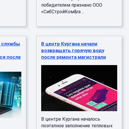
победителем признано ООО
«СибСтройКом&ra ...
й службы
В центр Кургана начали
возвращать горячую воду
ся после
после ремонта магистрали
В центре Кургана началось
и
поэтапное заполнение тепловых