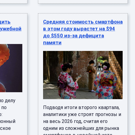
дить
Средняя стоимость смартфона
лужебной
в этом году вырастет на $94
до $550 из-за дефицита
памяти
о делу
 по
Подводя итоги второго квартала,
о:
аналитики уже строят прогнозы и
айонный
на весь 2026 год, считая его
нское
одним из сложнейших для рынка