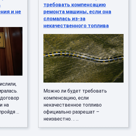
ь
требовать компенсацию
ния и не
ремонта машины, если она
сломалась из-за
некачественного топлива
ислили,
иралась.
Можно ли будет требовать
 договор
компенсацию, если
и на
некачественное топливо
ройдя ...
официально разрешат –
неизвестно. .. ...