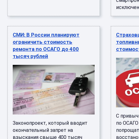
смартфон
исключени
СМИ: В России планируют
Страхов
ограничить стоимость
топливн
ремонта по ОСАГО до 400
стоимос
тысяч рублей
С привыч
Законопроект, который вводит
по ОСАГО
окончательный запрет на
попрощат
взыскания свыше 400 тысяч
восстано