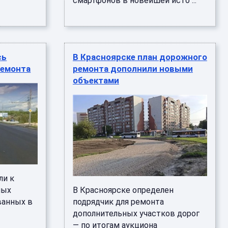
смартфонов в новейшей исто ...
сь
В Красноярске план дорожного
ремонта
ремонта дополнили новыми
объектами
ли к
ных
В Красноярске определен
ванных в
подрядчик для ремонта
дополнительных участков дорог
— по итогам аукциона