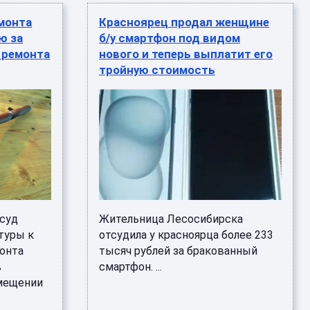
монта
Красноярец продал женщине
ю за
б/у смартфон под видом
 ремонта
нового и теперь выплатит его
тройную стоимость
 суд
Жительница Лесосибирска
туры к
отсудила у красноярца более 233
онта
тысяч рублей за бракованный
в
смартфон. ...
змещении