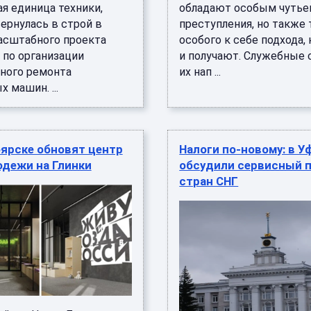
я единица техники,
обладают особым чутье
ернулась в строй в
преступления, но также
асштабного проекта
особого к себе подхода,
 по организации
и получают. Служебные 
ного ремонта
их нап ...
 машин. ...
оярске обновят центр
Налоги по-новому: в У
одежи на Глинки
обсудили сервисный 
стран СНГ