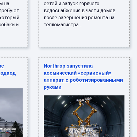
м на
сетей и запуск горячего
 требуют
водоснабжения в части домов
 который
после завершения ремонта на
собаки и
тепломагистра ...
фе
Northrop запустила
подход
космический «сервисный»
аппарат с роботизированными
руками