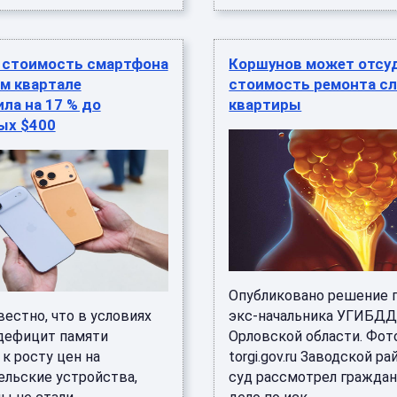
 стоимость смартфона
Коршунов может отсу
м квартале
стоимость ремонта с
ла на 17 % до
квартиры
ых $400
Опубликовано решение п
естно, что в условиях
экс-начальника УГИБДД
дефицит памяти
Орловской области. Фот
к росту цен на
torgi.gov.ru Заводской р
ельские устройства,
суд рассмотрел гражда