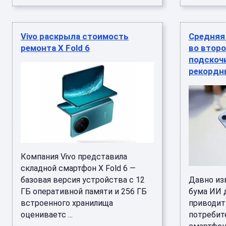
Vivo раскрыла стоимость
Средняя
ремонта X Fold 6
во второ
подскочи
рекордн
Компания Vivo представила
складной смартфон X Fold 6 —
базовая версия устройства с 12
Давно изв
ГБ оперативной памяти и 256 ГБ
бума ИИ 
встроенного хранилища
приводит 
оцениваетс ...
потребит