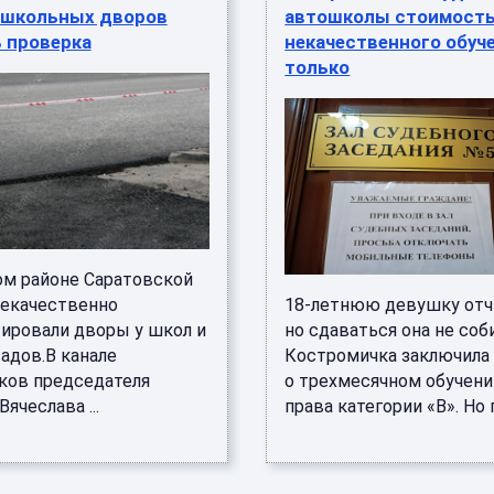
 школьных дворов
автошколы стоимост
 проверка
некачественного обуче
только
ом районе Саратовской
некачественно
18-летнюю девушку отч
ировали дворы у школ и
но сдаваться она не соб
адов.В канале
Костромичка заключила
ков председателя
о трехмесячном обучени
ячеслава ...
права категории «В». Но п