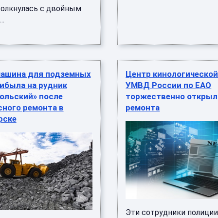
толкнулась с двойным
..
машина для подземных
Центр кинологическо
ибыла на рудник
УМВД России по ЕАО
ольский» после
торжественно открыл
сного ремонта в
ремонта
рске
Эти сотрудники полици