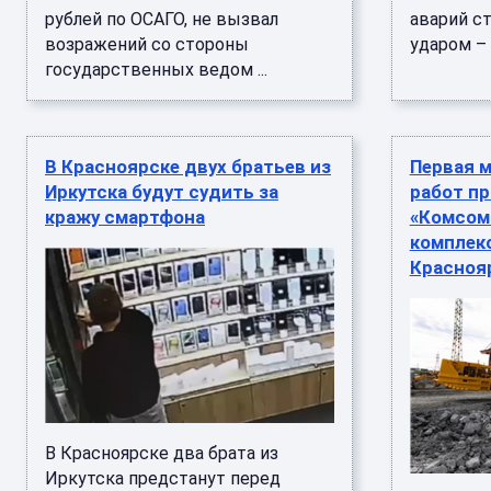
рублей по ОСАГО, не вызвал
аварий с
возражений со стороны
ударом – .
государственных ведом ...
В Красноярске двух братьев из
Первая 
Иркутска будут судить за
работ пр
кражу смартфона
«Комсом
комплек
Красноя
В Красноярске два брата из
Иркутска предстанут перед