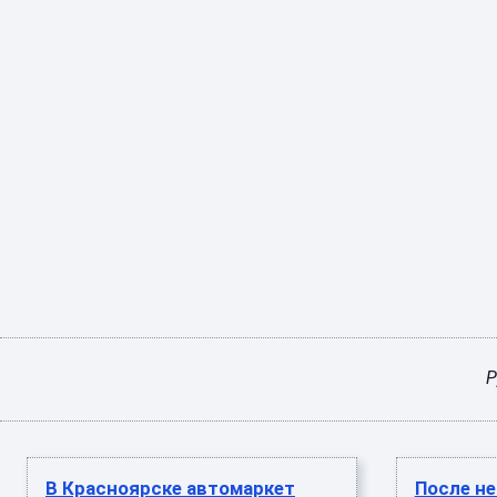
Р
В Красноярске автомаркет
После н