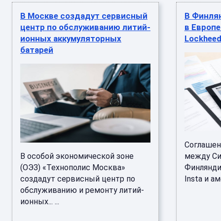
В Москве создадут сервисный
В Финля
центр по обслуживанию литий-
в Европ
ионных аккумуляторных
Lockheed
батарей
Соглашен
В особой экономической зоне
между Си
(ОЭЗ) «Технополис Москва»
Финлянди
создадут сервисный центр по
Insta и а
обслуживанию и ремонту литий-
ионных... ...