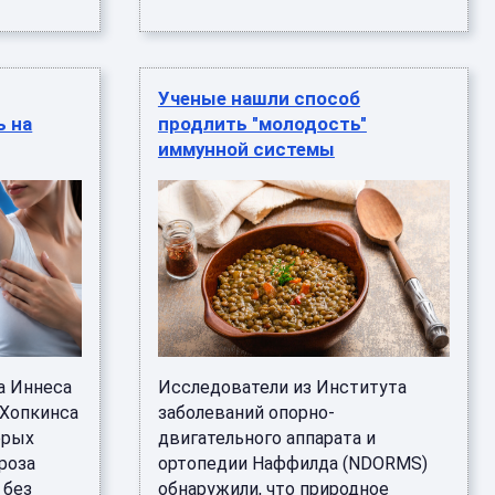
Ученые нашли способ
ь на
продлить "молодость"
иммунной системы
а Иннеса
Исследователи из Института
 Хопкинса
заболеваний опорно-
орых
двигательного аппарата и
роза
ортопедии Наффилда (NDORMS)
 без
обнаружили, что природное