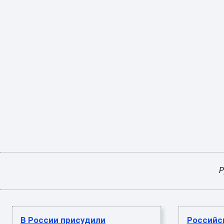
Р
В России присудили
Российс