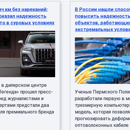
ч км без нареканий:
В России нашли спосо
доказал надежность
повысить надежност
то в суровых условиях
объектов, работающи
экстремальных услов
 в дилерском центре
Легенда» прошел пресс-
Ученые Пермского Поли
еред журналистами и
разработали первую в м
ертами предстали два
трехмерную компьюте
ля премиального бренда
модель, которая позвол
прогнозировать деформ
оптоволоконных кабеле .