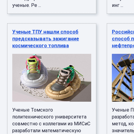
ученые. Ре ...
инг ...
Ученые ТПУ нашли способ
Российс
предсказывать зажигание
способ 
космического топлива
нефтепр
Ученые Томского
Ученые П
политехнического университета
разработ
совместно с коллегами из МИСиС
метод, к
разработали математическую
значител