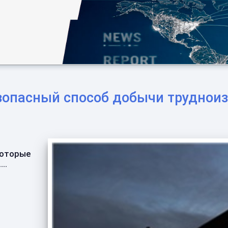
зопасный способ добычи трудноиз
которые
..