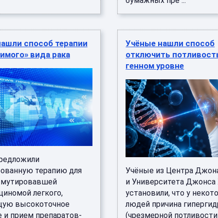
бумажных пре ...
нашли способ терапии
Учёные нашли способ
имого» вида рака
отключить потливост
генном уровне
редложили
ованную терапию для
Учёные из Центра Джон
 мутировавшей
и Университета Джонса
циномой легкого,
установили, что у некот
щую высокоточное
людей причина гипергид
е и прием препаратов-
(чрезмерной потливости