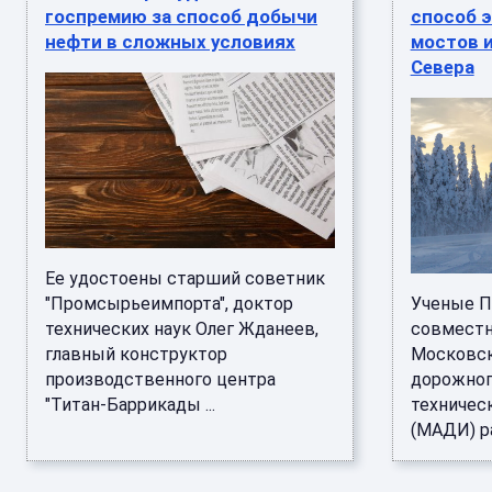
госпремию за способ добычи
способ 
нефти в сложных условиях
мостов и
Севера
Ее удостоены старший советник
"Промсырьеимпорта", доктор
Ученые П
технических наук Олег Жданеев,
совместн
главный конструктор
Московск
производственного центра
дорожног
"Титан-Баррикады ...
техничес
(МАДИ) ра