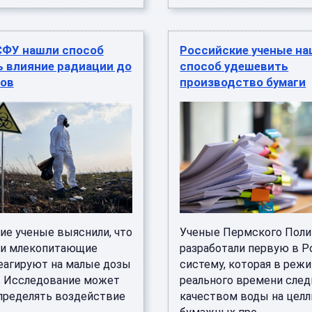
СФУ нашли способ
Российские ученые н
ь влияние радиации до
способ удешевить
ов
производство бумаги
ие ученые выяснили, что
Ученые Пермского Поли
 и млекопитающие
разработали первую в Р
еагируют на малые дозы
систему, которая в реж
. Исследование может
реального времени след
пределять воздействие
качеством воды на цел