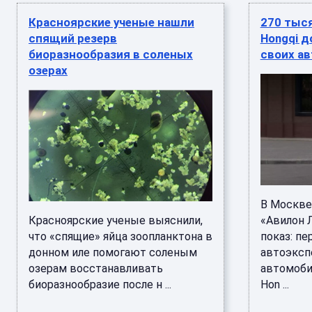
Красноярские ученые нашли
270 тыся
спящий резерв
Hongqi 
биоразнообразия в соленых
своих ав
озерах
В Москве
Красноярские ученые выяснили,
«Авилон 
что «спящие» яйца зоопланктона в
показ: п
донном иле помогают соленым
автоэксп
озерам восстанавливать
автомоби
биоразнообразие после н ...
Hon ...