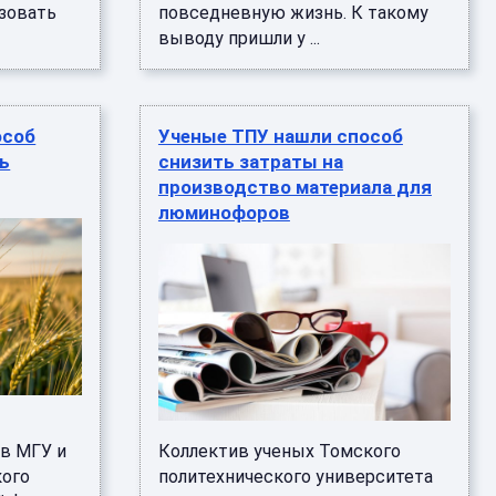
зовать
повседневную жизнь. К такому
выводу пришли у ...
особ
Ученые ТПУ нашли способ
ь
снизить затраты на
производство материала для
люминофоров
в МГУ и
Коллектив ученых Томского
кого
политехнического университета