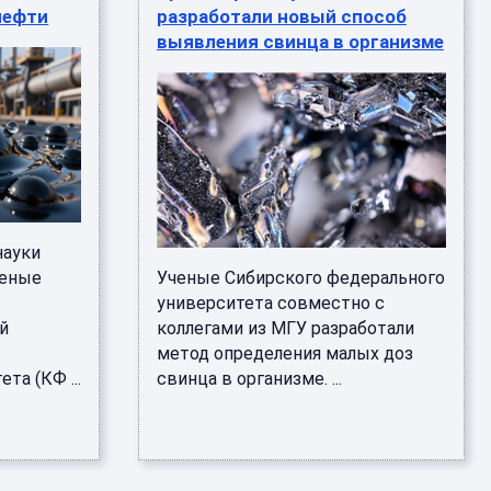
нефти
разработали новый способ
выявления свинца в организме
науки
ченые
Ученые Сибирского федерального
университета совместно с
й
коллегами из МГУ разработали
метод определения малых доз
та (КФ ...
свинца в организме. ...