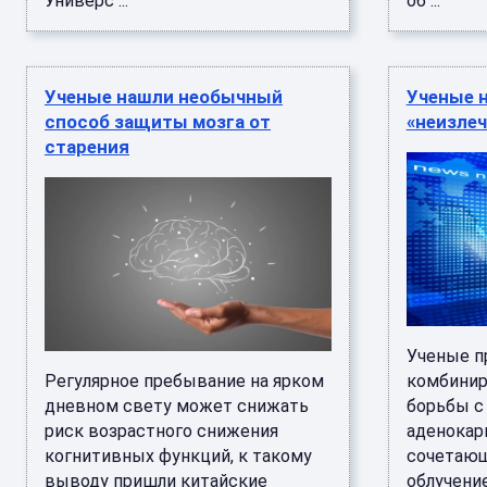
Универс ...
об ...
Ученые нашли необычный
Ученые 
способ защиты мозга от
«неизлеч
старения
Ученые п
Регулярное пребывание на ярком
комбинир
дневном свету может снижать
борьбы с
риск возрастного снижения
аденокар
когнитивных функций, к такому
сочетаю
выводу пришли китайские
облучени