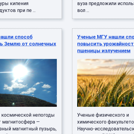
уры кипения
вуза предложили исполь
уктов при пе ...
вол ...
нашли способ
Ученые МГУ нашли сп
ь Землю от солнечных
повысить урожайност
пшеницы излучением
 космической непогоды
Ученые физического и
 магнитосфера —
химического факультето
зный магнитный пузырь,
Научно-исследовательс