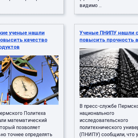
видимо ...
кие ученые нашли
Ученые ПНИПУ нашли 
повысить качество
повысить прочность 
одуктов
В пресс-службе Пермск
ермского Политеха
национального
али математический
исследовательского
оторый позволяет
политехнического униве
ьно точнее определять
(ПНИПУ) сообщили, что 