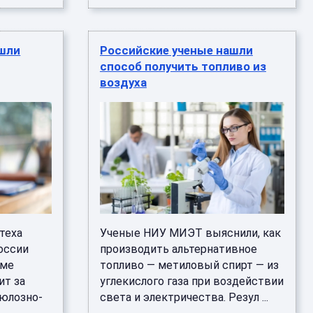
ашли
Российские ученые нашли
способ получить топливо из
воздуха
теха
Ученые НИУ МИЭТ выяснили, как
оссии
производить альтернативное
име
топливо — метиловый спирт — из
ит за
углекислого газа при воздействии
люлозно-
света и электричества. Резул ...