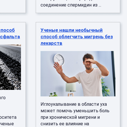
соединение спермидин из ...
способ
Ученые нашли необычный
асфальта
способ облегчить мигрень без
лекарств
ого
Иглоукалывание в области уха
может помочь уменьшить боль
рситета
при хронической мигрени и
ученые
снизить ее влияние на