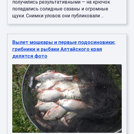
получились результативными — на крючок
попадались солидные сазаны и огромные
щуки. Снимки уловов они публиковали ...
Вылет мошкары и первые подосиновики:
грибники и рыбаки Алтайского края
делятся фото