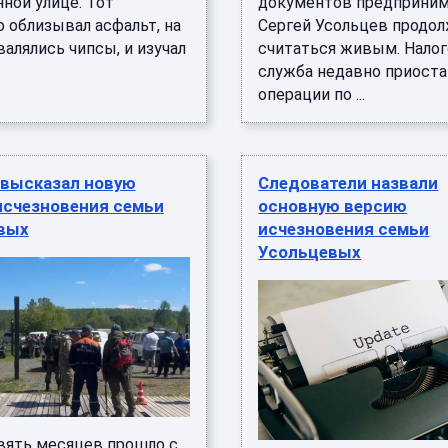
ной улице. Тот
документов предприним
 облизывал асфальт, на
Сергей Усольцев продо
алялись чипсы, и изучал
считаться живым. Налог
служба недавно приост
операции по ...
 высказал новую
Следователи назвали
исчезновения семьи
основную версию
вых
исчезновения семьи
Усольцевых
вять месяцев прошло с