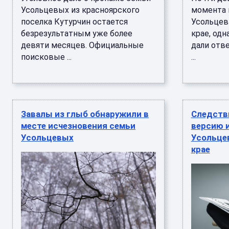
Усольцевых из красноярского
момента 
поселка Кутурчин остается
Усольцев
безрезультатным уже более
крае, одн
девяти месяцев. Официальные
дали отве
поисковые ...
...
Завалы из глыб обнаружили в
Следств
месте исчезновения семьи
версию 
Усольцевых
Усольце
крае