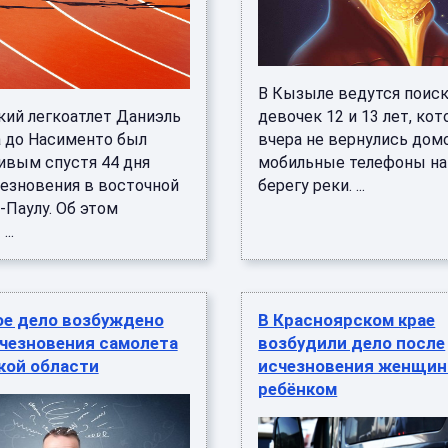
В Кызыле ведутся поиск
кий легкоатлет Даниэль
девочек 12 и 13 лет, ко
 до Насименто был
вчера не вернулись домо
ивым спустя 44 дня
мобильные телефоны на
чезновения в восточной
берегу реки. ...
-Паулу. Об этом
..
ое дело возбуждено
В Красноярском крае
счезновения самолета
возбудили дело после
кой области
исчезновения женщин
ребёнком