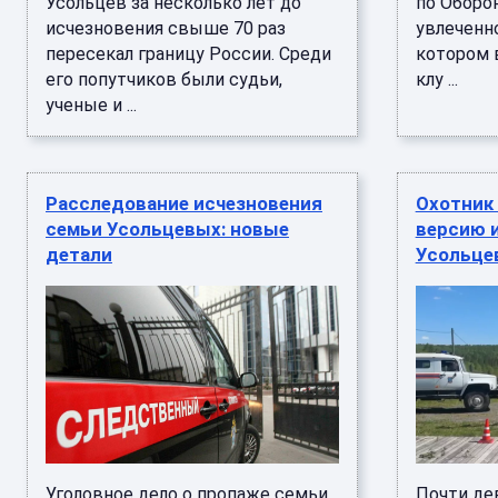
Усольцев за несколько лет до
по Оборон
исчезновения свыше 70 раз
увлеченно
пересекал границу России. Среди
котором в
его попутчиков были судьи,
клу ...
ученые и ...
Расследование исчезновения
Охотник
семьи Усольцевых: новые
версию 
детали
Усольце
Уголовное дело о пропаже семьи
Почти де