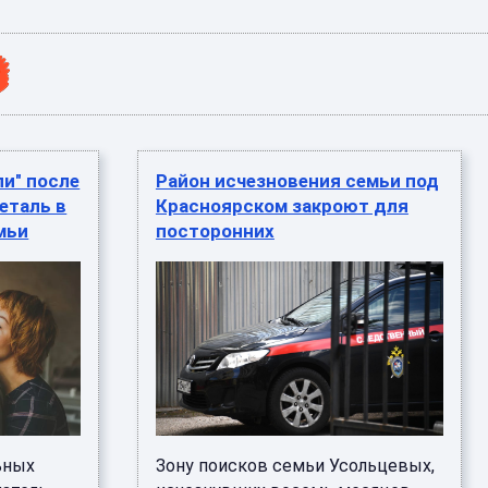
ли" после
Район исчезновения семьи под
еталь в
Красноярском закроют для
мьи
посторонних
ьных
Зону поисков семьи Усольцевых,