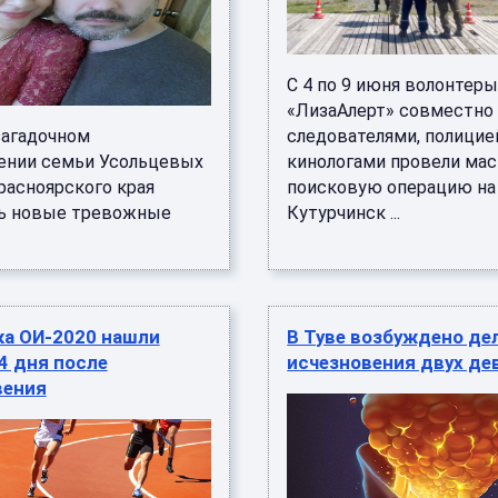
С 4 по 9 июня волонтеры
«ЛизаАлерт» совместно
загадочном
следователями, полицие
ении семьи Усольцевых
кинологами провели ма
расноярского края
поисковую операцию на
ь новые тревожные
Кутурчинск ...
ка ОИ-2020 нашли
В Туве возбуждено де
4 дня после
исчезновения двух де
вения