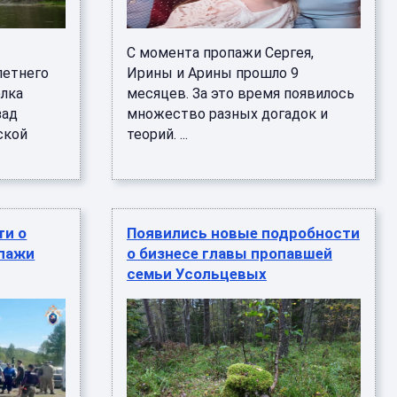
С момента пропажи Сергея,
летнего
Ирины и Арины прошло 9
елка
месяцев. За это время появилось
зад
множество разных догадок и
ской
теорий. ...
ти о
Появились новые подробности
опажи
о бизнесе главы пропавшей
семьи Усольцевых