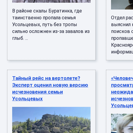
В районе скалы Буратинка, где
таинственно пропала семья
Отдел ра
Усольцевых, путь без тропы
выяснил 
сильно осложнен из-за завалов из
поисков 
глыб. ...
пропавшей
Красноярс
информаци
Тайный рейс на вертолете?
«Челове
Эксперт оценил новую версию
просмат
исчезновения семьи
неожидан
Усольцевых
исчезно
Усольце