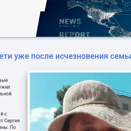
сети уже после исчезновения семь
овые
ружил
льной
й с
нт Сергея
ины. По