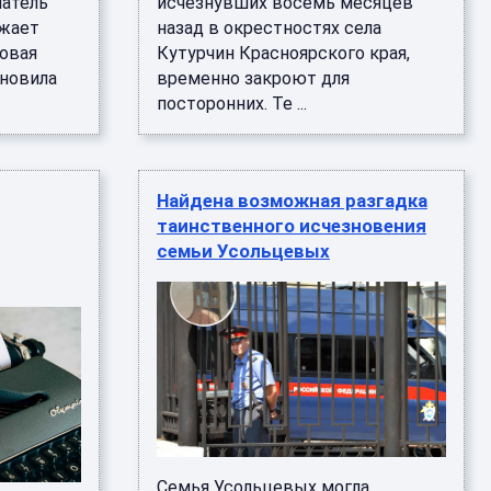
атель
исчезнувших восемь месяцев
лжает
назад в окрестностях села
овая
Кутурчин Красноярского края,
ановила
временно закроют для
посторонних. Те ...
Найдена возможная разгадка
таинственного исчезновения
семьи Усольцевых
Семья Усольцевых могла