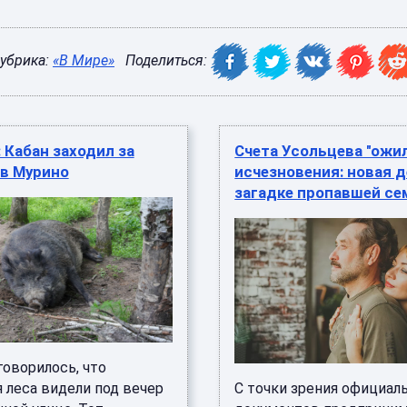
убрика:
«В Мире»
Поделиться:
 Кабан заходил за
Счета Усольцева "ожи
 в Мурино
исчезновения: новая д
загадке пропавшей се
говорилось, что
 леса видели под вечер
С точки зрения официал