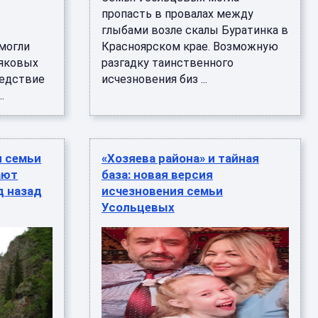
пропасть в провалах между
глыбами возле скалы Буратинка в
могли
Красноярском крае. Возможную
няковых
разгадку таинственного
ледствие
исчезновения биз ...
.
я семьи
«Хозяева района» и тайная
ают
база: новая версия
д назад
исчезновения семьи
Усольцевых