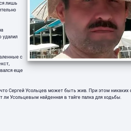
тся лишь
ительно
на
о удалил
авленные с
кст,
овался еще
 что Сергей Усольцев может быть жив. При этом никаких
 ли Усольцевым найденная в тайге палка для ходьбы.