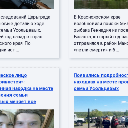
сследований Царьграда
В Красноярском крае
новые детали о ходе
возобновили поиски 56-
семьи Усольцевых,
рыбака Геннадия из пос
 год назад в горах
Балахта, который год на
кого края. По
отправился в район Ман
и ист ...
«петли смерти» и б ...
ческое лицо
Появились подробнос
ривается»:
находках на месте пр
ная находка на месте
семьи Усольцевых
вения семьи
вых меняет все