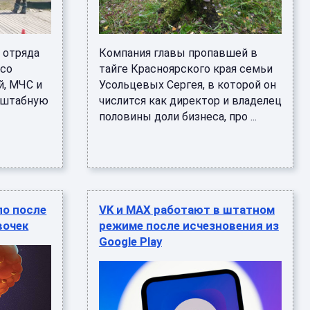
 отряда
Компания главы пропавшей в
 со
тайге Красноярского края семьи
й, МЧС и
Усольцевых Сергея, в которой он
сштабную
числится как директор и владелец
половины доли бизнеса, про ...
ло после
VK и МАХ работают в штатном
вочек
режиме после исчезновения из
Google Play