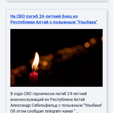
На СВО погиб 24-летний боец из
Республики Алтай с позывным "Улыбака"
В ходе СВО героически погиб 24-летний
военнослужащий из Республики Алтай
Александр Сабельфельд с позывным "Улыбака".
Об этом сообщил telegram-канал " ...