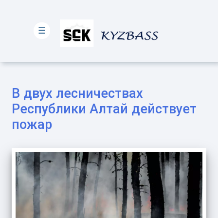
☰
В двух лесничествах
Республики Алтай действует
пожар