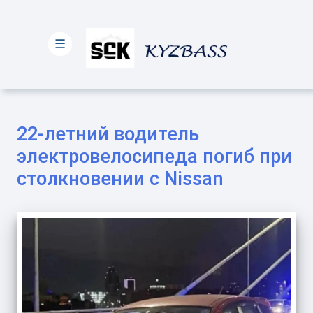
☰
22-летний водитель
электровелосипеда погиб при
столкновении с Nissan