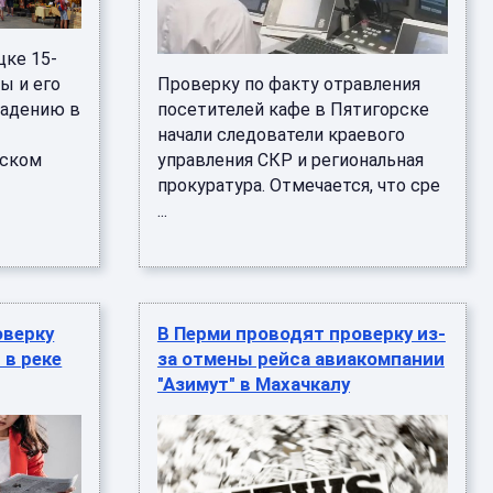
цке 15-
ы и его
Проверку по факту отравления
падению в
посетителей кафе в Пятигорске
начали следователи краевого
нском
управления СКР и региональная
прокуратура. Отмечается, что сре
...
оверку
В Перми проводят проверку из-
 в реке
за отмены рейса авиакомпании
"Азимут" в Махачкалу