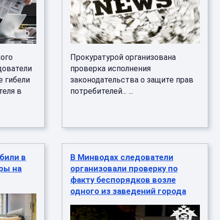
ого
Прокуратурой организована
дователи
проверка исполнения
е гибели
законодательства о защите прав
теля в
потребителей... ...
били в
В Минводах следователи
ры на
организовали проверку по
факту беспорядков возле
одного из заведений города