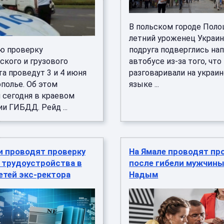
В польском городе Поло
летний уроженец Украин
ю проверку
подруга подверглись на
ского и грузового
автобусе из-за того, что
а проведут 3 и 4 июня
разговаривали на украи
полье. Об этом
языке ...
 сегодня в краевом
и ГИБДД. Рейд ...
и проводят проверку
На Ямале проводят пр
 трудоустройства в
после гибели мужчины
етей экс-ректора
Надым