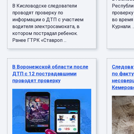
В Кисловодске следователи
Республи
проводят проверку по
проверку
информации о ДТП с участием
во время 
водителя электросамоката, в
Курнали. ..
котором пострадал ребенок.
Ранее ГТРК «Ставроп ...
В Воронежской области после
Следоват
ДТП с 12 пострадавшими
по факту
проводят проверку
несовер
Кемеров