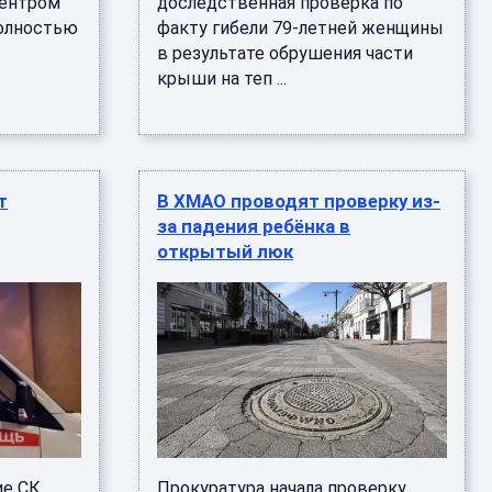
центром
доследственная проверка по
полностью
факту гибели 79-летней женщины
в результате обрушения части
крыши на теп ...
т
В ХМАО проводят проверку из-
за падения ребёнка в
открытый люк
ие СК
Прокуратура начала проверку