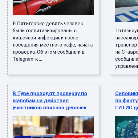
В Пятигорске девять человек
были госпитализированы с
Тотальну
кишечной инфекцией после
пассажир
посещения местного кафе, начата
транспорт
проверка. Об этом сообщили в
на Ставро
Telegram-к ...
сообщили
управлени
В Туве проводят проверку по
Силовик
жалобам на действия
по факту
участников поисков девочек
ГИТИС д