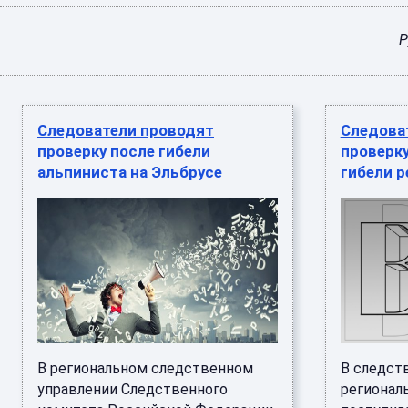
Р
Следователи проводят
Следова
проверку после гибели
проверк
альпиниста на Эльбрусе
гибели р
В региональном следственном
В следст
управлении Следственного
регионал