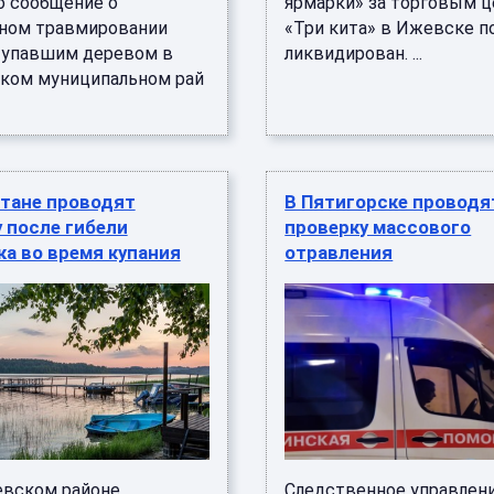
о сообщение о
ярмарки» за торговым 
ном травмировании
«Три кита» в Ижевске 
 упавшим деревом в
ликвидирован. ...
ком муниципальном рай
стане проводят
В Пятигорске проводя
 после гибели
проверку массового
а во время купания
отравления
евском районе
Следственное управлен