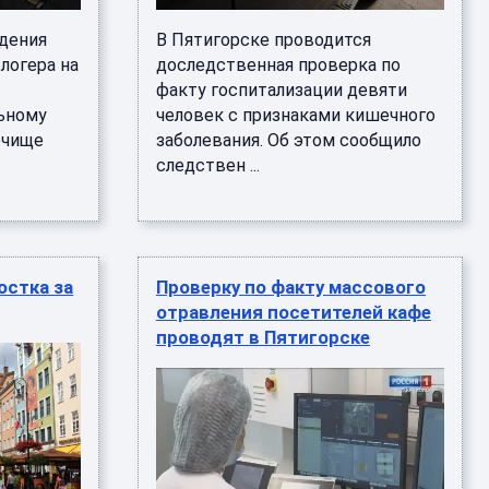
едения
В Пятигорске проводится
логера на
доследственная проверка по
факту госпитализации девяти
льному
человек с признаками кишечного
очище
заболевания. Об этом сообщило
следствен ...
остка за
Проверку по факту массового
отравления посетителей кафе
проводят в Пятигорске