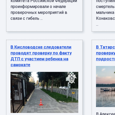
комитета Российской Федерации
поступил
проинформировали о начале
смертель
проверочных мероприятий в
мальчика
связи с гибель ...
Конаковс
...
В Кисловодске следователи
В Татар
проводят проверку по факту
проверку
ДТП с участием ребенка на
подростк
самокате
В Алексе