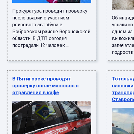
Прокуратура проводит проверку
после аварии с участием
Об инцид
рейсового автобуса в
узнали из
Бобровском районе Воронежской
одном из
области. В ДТП сегодня
выложили
пострадали 12 человек ...
запечатл
подростка
В Пятигорске проводят
Тотальн
проверку после массового
пассажир
отравления в кафе
транспо
Ставроп