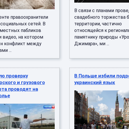
В связи с планами пров
енте правоохранители
свадебного торжества б
 социальных сетей. В
территории, частично
 местных пабликов
относящейся к региона
 видео, на котором
памятнику природы «Ур
ен конфликт между
Джимара», ми ...
ми ...
ую проверку
В Польше избили подр
ского и грузового
украинский язык
рта проводят на
олье