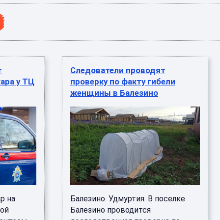
т
Следователи проводят
ара у ТЦ
проверку по факту гибели
женщины в Балезино
р на
Балезино. Удмуртия. В поселке
ной
Балезино проводится