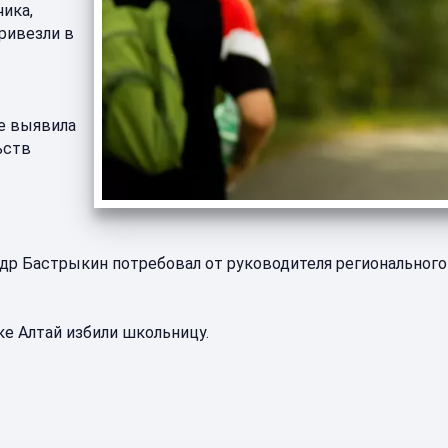
чика,
ривезли в
е выявила
ьств
ндр Бастрыкин потребовал от руководителя региональног
ке Алтай избили школьницу.