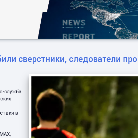
били сверстники, следователи пр
м
сс-служба
тских
ствия в
 MAX,