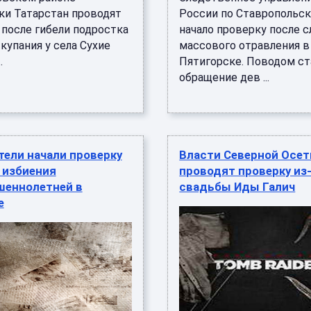
ки Татарстан проводят
России по Ставропольс
 после гибели подростка
начало проверку после с
купания у села Сухие
массового отравления в
.
Пятигорске. Поводом ст
обращение дев ...
ели начали проверку
Власти Северной Осет
 избиения
проводят проверку из
шеннолетней в
свадьбы Иды Галич
е