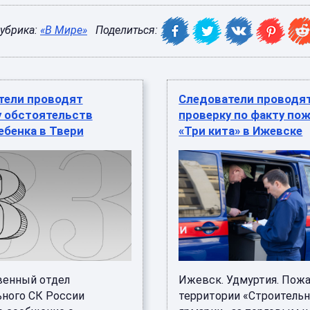
убрика:
«В Мире»
Поделиться:
тели проводят
Следователи проводя
у обстоятельств
проверку по факту пож
ебенка в Твери
«Три кита» в Ижевске
венный отдел
Ижевск. Удмуртия. Пожа
ьного СК России
территории «Строитель