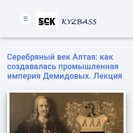
☰
Серебряный век Алтая: как
создавалась промышленная
империя Демидовых. Лекция