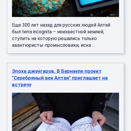
Еще 300 лет назад для русских людей Алтай
был terra incognita – неизвестной землей,
ступить на которую решались только
авантюристы-промысловики, иска ...
Эпоха джунгаров. В Барнауле проект
"Серебряный век Алтая" приглашает на
встречу