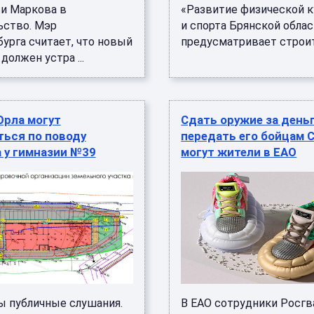
ьи Маркова в
«Развитие физической 
ьство. Мэр
и спорта Брянской облас
урга считает, что новый
предусматривает строите
должен устра ...
Орла могут
Сдать оружие за день
ться по поводу
передать его бойцам 
 у гимназии №39
могут жители в ЕАО
ы публичные слушания.
В ЕАО сотрудники Росг