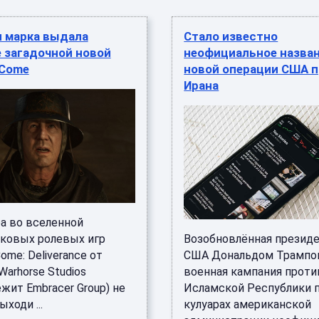
я марка выдала
Стало известно
 загадочной новой
неофициальное назва
 Come
новой операции США 
Ирана
ра во вселенной
ковых ролевых игр
Возобновлённая презид
ome: Deliverance от
США Дональдом Трампо
arhorse Studios
военная кампания проти
жит Embracer Group) не
Исламской Республики п
ходи ...
кулуарах американской