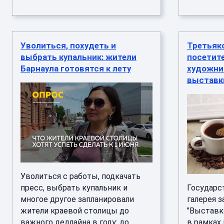
Уволиться, похудеть и
Третьяк
выбрать купальник: жители
посетит
Барнаула готовятся к лету
художни
выставк
Уволиться с работы, подкачать
пресс, выбрать купальник и
Государс
многое другое запланировали
галерея з
жители краевой столицы до
"Выставк
важного дедлайна в году: до
в рамках