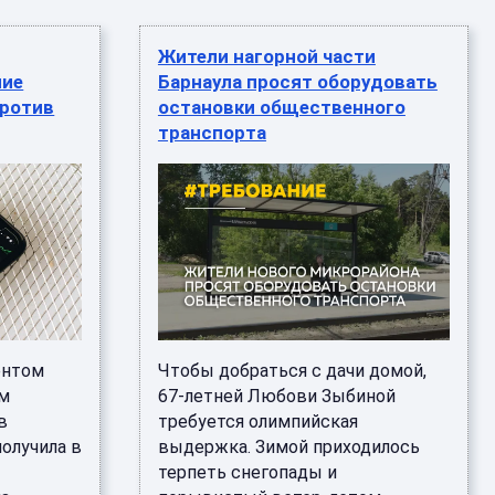
Жители нагорной части
ние
Барнаула просят оборудовать
против
остановки общественного
транспорта
ентом
Чтобы добраться с дачи домой,
м
67-летней Любови Зыбиной
в
требуется олимпийская
олучила в
выдержка. Зимой приходилось
терпеть снегопады и