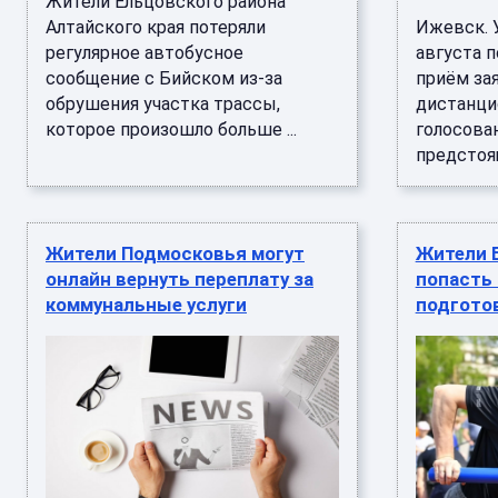
Жители Ельцовского района
Алтайского края потеряли
Ижевск. У
регулярное автобусное
августа п
сообщение с Бийском из-за
приём зая
обрушения участка трассы,
дистанци
которое произошло больше ...
голосован
предстоящ
Жители Подмосковья могут
Жители 
онлайн вернуть переплату за
попасть 
коммунальные услуги
подгото