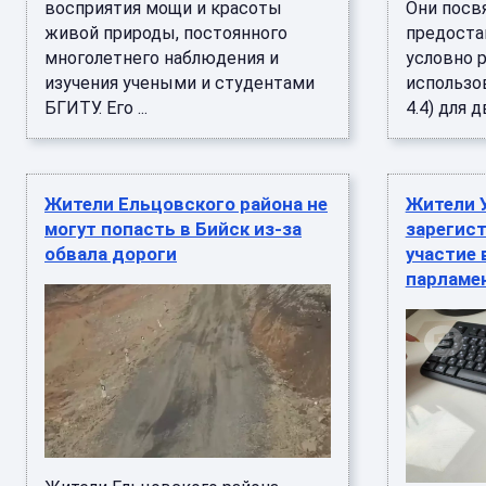
восприятия мощи и красоты
Они посв
живой природы, постоянного
предоста
многолетнего наблюдения и
условно 
изучения учеными и студентами
использо
БГИТУ. Его ...
4.4) для дв
Жители Ельцовского района не
Жители 
могут попасть в Бийск из-за
зарегис
обвала дороги
участие
парламе