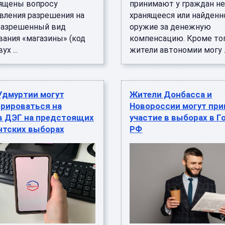
ящены вопросу
принимают у граждан не
вления разрешения на
хранящееся или найденн
разрешенный вид
оружие за денежную
вания «магазины» (код
компенсацию. Кроме тог
ух ...
жители автономии могу ..
Удмуртии могут
Жители Донбасса и
трироваться на
Новороссии могут при
 в ДЭГ на предстоящих
участие в выборах в Г
нтских выборах
РФ