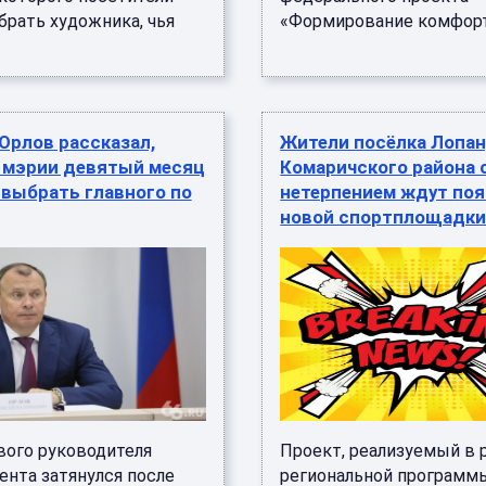
брать художника, чья
«Формирование комфортн
Орлов рассказал,
Жители посёлка Лопа
в мэрии девятый месяц
Комаричского района 
 выбрать главного по
нетерпением ждут по
новой спортплощадк
вого руководителя
Проект, реализуемый в 
ента затянулся после
региональной программ