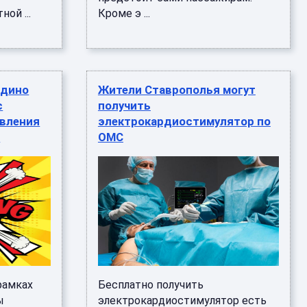
ой ...
Кроме э ...
ндино
Жители Ставрополья могут
с
получить
явления
электрокардиостимулятор по
и
ОМС
рамках
Бесплатно получить
ы
электрокардиостимулятор есть