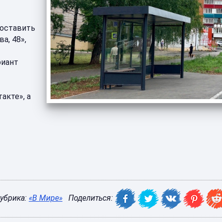
 оставить
а, 48»,
риант
акте», а
убрика:
«В Мире»
Поделиться: