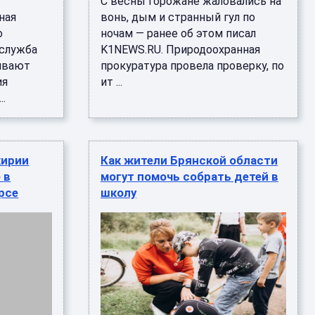
С весны горожане жаловались на
ная
вонь, дым и странный гул по
о
ночам — ранее об этом писал
 служба
K1NEWS.RU. Природоохранная
ивают
прокуратура провела проверку, по
ия
ит ...
..
кирии
Как жители Брянской области
 в
могут помочь собрать детей в
рсе
школу