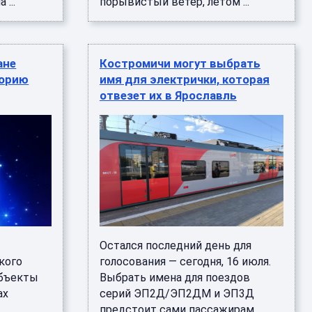
...
порывистый ветер, летом ...
ане
Костромичи могут выбрать
торию
имя для электрички, которая
отвезет их в Ярославль
Остался последний день для
кого
голосования — сегодня, 16 июля.
объекты
Выбрать имена для поездов
ах
серий ЭП2Д/ЭП2ДМ и ЭП3Д
предстоит сами пассажирам.