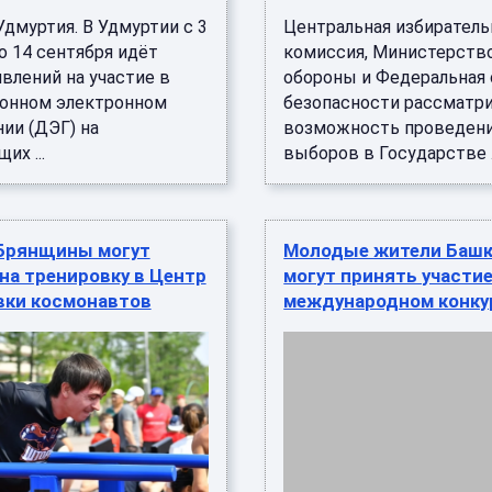
дмуртия. В Удмуртии с 3
Центральная избиратель
о 14 сентября идёт
комиссия, Министерств
влений на участие в
обороны и Федеральная
онном электронном
безопасности рассматр
ии (ДЭГ) на
возможность проведен
их ...
выборов в Государстве .
Брянщины могут
Молодые жители Баш
на тренировку в Центр
могут принять участие
вки космонавтов
международном конку