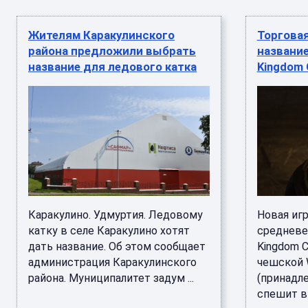
Жителям Каракулинского
Торгова
района предложили выбрать
название
название для ледового катка
Kingdom
Каракулино. Удмуртия. Ледовому
Новая иг
катку в селе Каракулино хотят
средневе
дать название. Об этом сообщает
Kingdom C
администрация Каракулинского
чешской W
района. Муниципалитет задум ...
(принадле
спешит вы