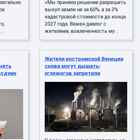
легально
«Мы приняли решение разрешить
ое
выкуп земли не за 60%, а за 3%
кадастровой стоимости до конца
о,
2027 года. Важен диалог с
.
жителями, вовлеченность му ...
Жители костромской Венеции
нять
снова могут дышать:
осдуму
углежогов запретили