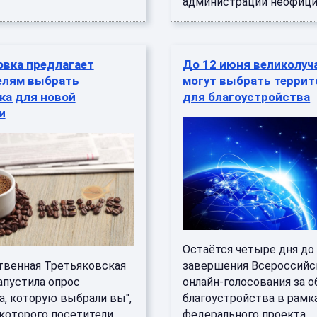
администрации неофициа 
овка предлагает
До 12 июня великолуч
елям выбрать
могут выбрать терри
ка для новой
для благоустройства
и
Остаётся четыре дня до
твенная Третьяковская
завершения Всероссийс
апустила опрос
онлайн-голосования за 
а, которую выбрали вы",
благоустройства в рамк
 которого посетители
федерального проекта