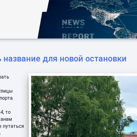
 название для новой остановки
рать
 улицы
порта.
4, то
жанам
е путаться
ь