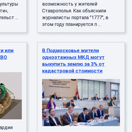
культуры
возможность у жителей
ти»,
Ставрополья. Как объяснили
льст ...
журналисты портала "1777", в
этом году планируется п ...
ги или
В Подмосковье жители
СВО
одноэтажных МКД могут
выкупить землю за 3% от
кадастровой стоимости
вардии