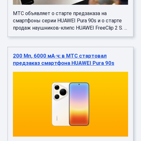
МТС объявляет о старте предзаказа на
смартфоны серии HUAWEI Pura 90s и о старте
продаж наушников-клипс HUAWEI FreeClip 2 S. ...
200 Мп, 6000 мА·ч: в МТС стартовал
предзаказ смартфона HUAWEI Pura 90s