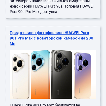
ритейлеров появились «живые» смартфоны
новой серии HUAWEI Pura 90s. Топовая HUAWEI
Pura 90s Pro Max доступна ...
Представлен фотофлагман HUAWEI Pura
90s Pro Max с новаторской камерой на 200
Мп
HUAWEI Pura 90s Pro Max базируется на