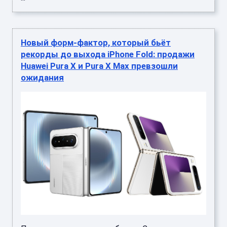
Новый форм-фактор, который бьёт
рекорды до выхода iPhone Fold: продажи
Huawei Pura X и Pura X Max превзошли
ожидания