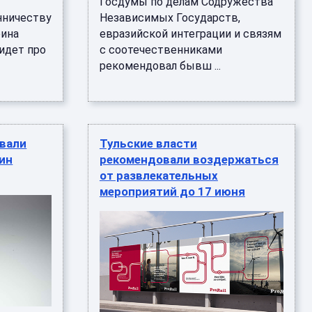
Госдумы по делам Содружества
нничеству
Независимых Государств,
еина
евразийской интеграции и связям
 идет про
с соотечественниками
рекомендовал бывш ...
овали
Тульские власти
зин
рекомендовали воздержаться
от развлекательных
мероприятий до 17 июня