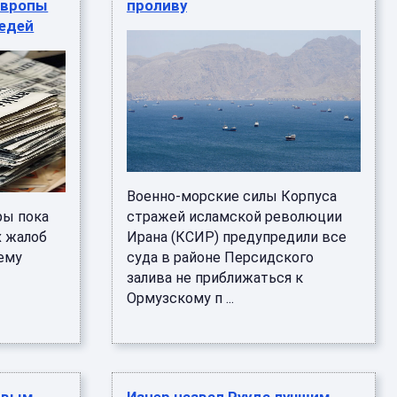
Европы
проливу
редей
Военно-морские силы Корпуса
ры пока
стражей исламской революции
 жалоб
Ирана (КСИР) предупредили все
ему
суда в районе Персидского
залива не приближаться к
Ормузскому п ...
.