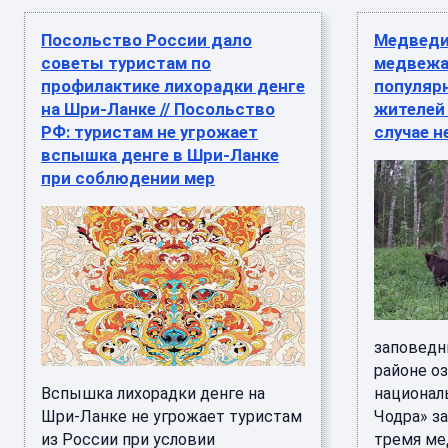
Посольство России дало
Медведи
советы туристам по
медвежа
профилактике лихорадки денге
популярн
на Шри-Ланке // Посольство
жителей 
РФ: туристам не угрожает
случае 
вспышка денге в Шри-Ланке
при соблюдении мер
заповедн
районе о
Вспышка лихорадки денге на
национал
Шри-Ланке не угрожает туристам
Чодра» з
из России при условии
тремя ме