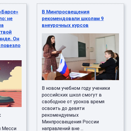
 «Барсе»
В Минпросвещения
о: не
рекомендовали школам 9
на
внеурочных курсов
 твой
анде. Он
 повезло
В новом учебном году ученики
российских школ смогут в
свободное от уроков время
освоить до девяти
к
рекомендуемых
Минпросвещения России
м Месси
направлений вне ...