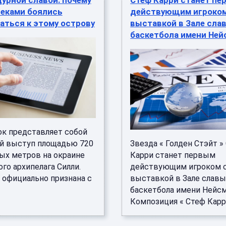
дурной славой: почему
Стеф Карри станет пе
веками боялись
действующим игроком
аться к этому острову
выставкой в Зале сла
баскетбола имени Ней
к представляет собой
й выступ площадью 720
Звезда « Голден Стэйт »
ых метров на окраине
Карри станет первым
го архипелага Силли.
действующим игроком 
 официально признана с
выставкой в Зале слав
баскетбола имени Нейсм
Композиция « Стеф Карри :