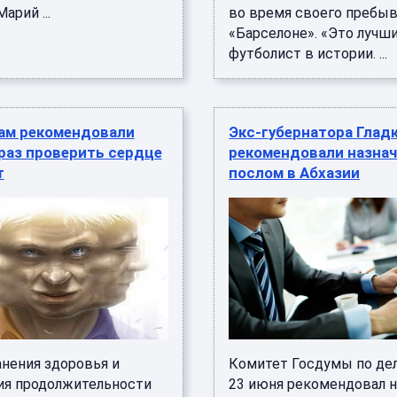
арий ...
во время своего пребыв
«Барселоне». «Это лучш
футболист в истории. ...
ам рекомендовали
Экс-губернатора Глад
раз проверить сердце
рекомендовали назна
т
послом в Абхазии
анения здоровья и
Комитет Госдумы по де
ия продолжительности
23 июня рекомендовал н