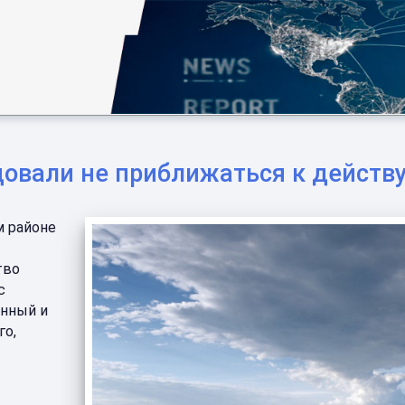
довали не приближаться к дейст
м районе
тво
с
нный и
го,