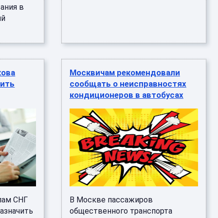
ания в
ий
кова
Москвичам рекомендовали
чить
сообщать о неисправностях
кондиционеров в автобусах
лам СНГ
В Москве пассажиров
азначить
общественного транспорта