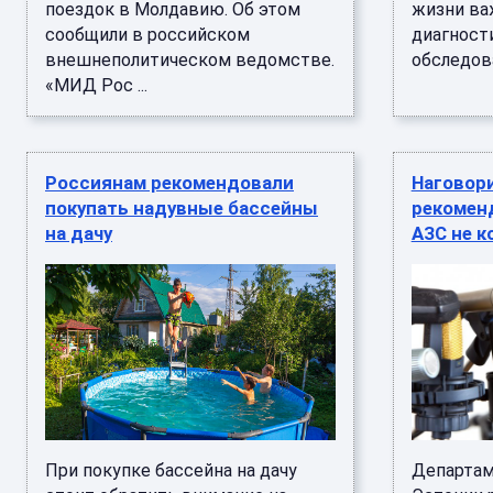
поездок в Молдавию. Об этом
жизни ва
сообщили в российском
диагност
внешнеполитическом ведомстве.
обследован
«МИД Рос ...
Россиянам рекомендовали
Наговори
покупать надувные бассейны
рекомен
на дачу
АЗС не 
При покупке бассейна на дачу
Департам