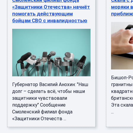
Смоленский филиал фонда
Скала с 
«Защитники Отечества» начнёт
моряки 
помогать действующим
приближ
бойцам СВО с инвалидностью
Бишоп-Ро
Губернатор Василий Анохин: "Наш
гранитны
долг – сделать всё, чтобы наши
квадратн
защитники чувствовали
британско
поддержку" Сообщение
Эта скала
Смоленский филиал фонда
...
«Защитники Отечеств ...