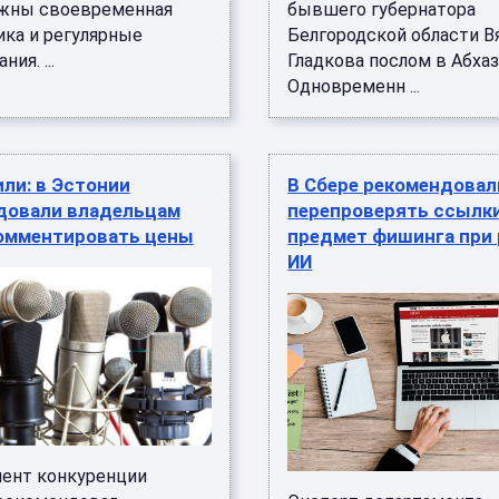
жны своевременная
бывшего губернатора
ика и регулярные
Белгородской области В
ия. ...
Гладкова послом в Абхаз
Одновременн ...
ли: в Эстонии
В Сбере рекомендовал
довали владельцам
перепроверять ссылки
комментировать цены
предмет фишинга при 
ИИ
ент конкуренции