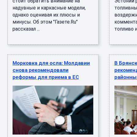
стоит обратить внимание на
Эстонии 
надувные и каркасные модели,
топливн
однако оценивая их плюсы и
воздержи
минусы. Об этом "Газете.Ru"
коммента
рассказал ...
топливо и
Морковка для осла: Молдавии
В Брянс
снова рекомендовали
рекомен
реформы для приема в ЕС
районны