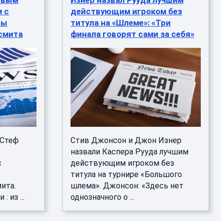
рвым
Изнер назвал Рууда лучшим
 с
действующим игроком без
вы
титула на «Шлеме»: «Три
смита
финала говорят сами за себя»
 Стеф
Стив Джонсон и Джон Изнер
назвали Каспера Рууда лучшим
с
действующим игроком без
ы
титула на турнире «Большого
ита.
шлема». Джонсон: «Здесь нет
 из ...
однозначного о ...