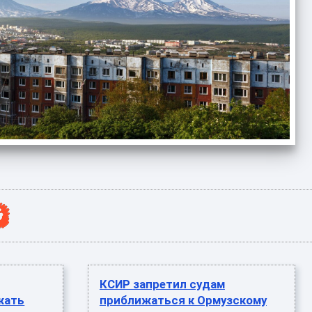
КСИР запретил судам
жать
приближаться к Ормузскому