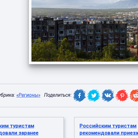
убрика:
«Регионы»
Поделиться:
ким туристам
Российским туристам
довали заранее
рекомендовали приез