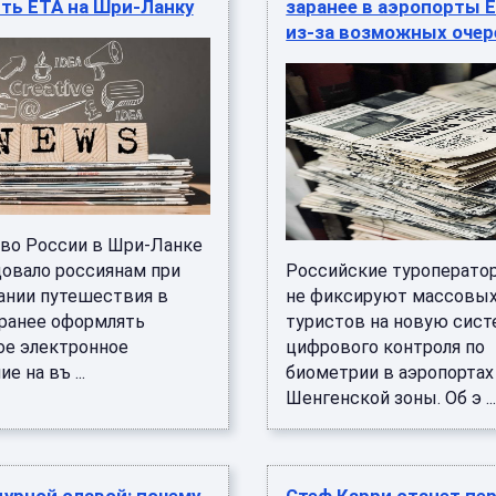
ть ETA на Шри-Ланку
заранее в аэропорты 
из-за возможных оче
во России в Шри-Ланке
овало россиянам при
Российские туроперато
ании путешествия в
не фиксируют массовых
аранее оформлять
туристов на новую сист
ое электронное
цифрового контроля по
е на въ ...
биометрии в аэропортах
Шенгенской зоны. Об э ..