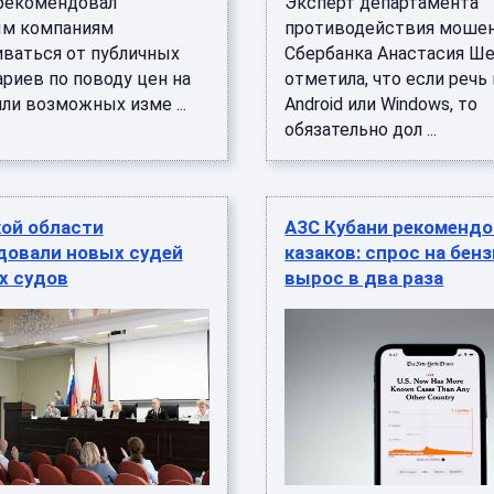
рекомендовал
Эксперт департамента
ым компаниям
противодействия моше
ваться от публичных
Сбербанка Анастасия Ш
риев по поводу цен на
отметила, что если речь
ли возможных изме ...
Android или Windows, то
обязательно дол ...
кой области
АЗС Кубани рекоменд
довали новых судей
казаков: спрос на бен
х судов
вырос в два раза