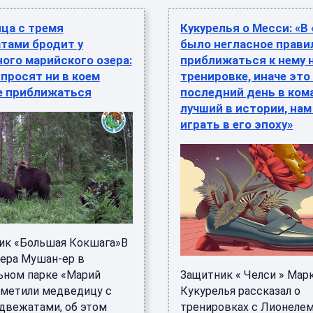
ца с тремя
Кукурелья о Месси: «В
тами бродит у
было негласное правил
ого марийского озера:
приближаться к нему 
просят ни в коем
тренировке, иначе это
не приближаться
последний день в ком
лучший в истории, нам
играть в его эпоху»
ик «Большая Кокшага»В
зера Мушан-ер в
ьном парке «Марий
Защитник « Челси » Мар
аметили медведицу с
Кукурелья рассказал о
двежатами, об этом
тренировках с Лионеле