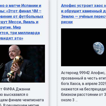
о о матче Испании и
Апофис устроит хаос 
ы: «Этот финал ЧМ –
и обрушит каменный 
овение от футбольных
Землю — учёные перес
удут Месси, Ямаль и
риски
ругие. Мир
ится, три миллиарда
увидят это»
Астероид 99942 Апофис,
прозванный в честь еги
бога Хаоса, в апреле 202
нт ФИФА Джанни
окажется на беспрецед
о высказался о
близком расстоянии от 
щем финале чемпионата
около 3 ...
6. В решающем матче