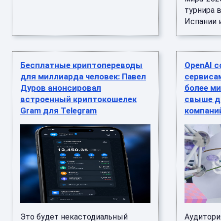
турнира 
Испании и
Бесплатные криптопереводы
OpenAI с
для миллиарда человек: Павел
сервиса
Дуров анонсировал
более ми
встроенный криптокошелек
свыше д
Gram для Telegram
компани
Это будет некастодиальный
Аудитори