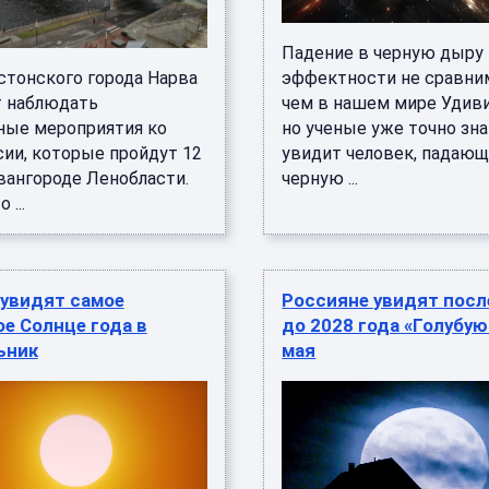
Падение в черную дыру
стонского города Нарва
эффектности не сравним
т наблюдать
чем в нашем мире Удиви
ные мероприятия ко
но ученые уже точно зна
ии, которые пройдут 12
увидит человек, падающ
вангороде Ленобласти.
черную ...
 ...
 увидят самое
Россияне увидят пос
е Солнце года в
до 2028 года «Голубую
ьник
мая