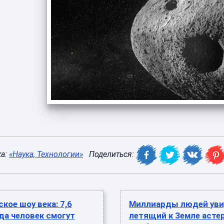
ка:
«Наука, Технологии»
Поделиться:
кое шоу века: 7,6
Миллиарды людей ув
да человек смогут
летящий к Земле асте