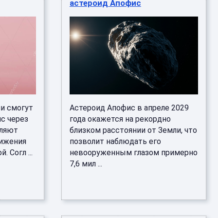
астероид Апофис
и смогут
Астероид Апофис в апреле 2029
с через
года окажется на рекордно
еляют
близком расстоянии от Земли, что
лижения
позволит наблюдать его
. Согл ...
невооруженным глазом примерно
7,6 мил ...