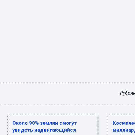
Рубри
Около 90% землян смогут
Космичес
увидеть надвигающийся
миллиар