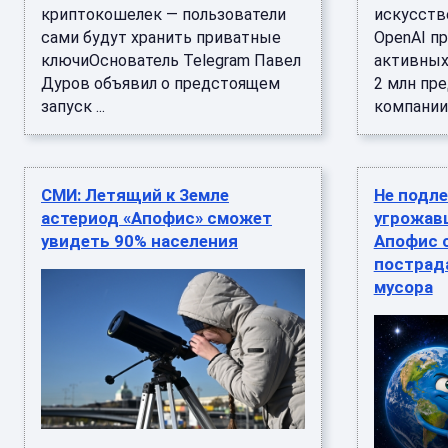
криптокошелек — пользователи
искусств
сами будут хранить приватные
OpenAI п
ключиОснователь Telegram Павел
активных
Дуров объявил о предстоящем
2 млн пр
запуск ...
компании.
СМИ: Летящий к Земле
Не подле
астериод «Апофис» сможет
угрожав
увидеть 90% населения
Апофис 
пострад
мусора