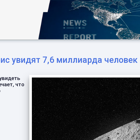
с увидят 7,6 миллиарда человек
 увидеть
чает, что
о