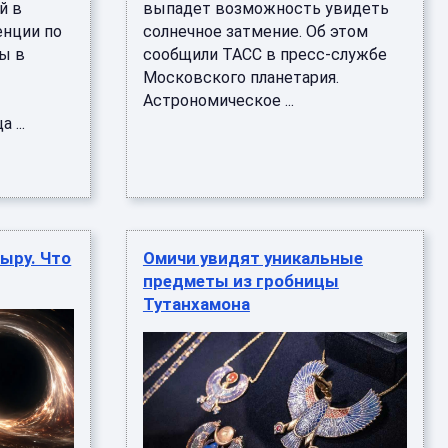
й в
выпадет возможность увидеть
нции по
солнечное затмение. Об этом
ы в
сообщили ТАСС в пресс-службе
Московского планетария.
Астрономическое ...
 ...
ыру. Что
Омичи увидят уникальные
предметы из гробницы
Тутанхамона