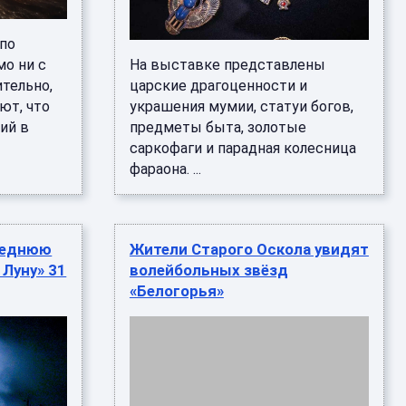
 по
о ни с
На выставке представлены
тельно,
царские драгоценности и
ют, что
украшения мумии, статуи богов,
ий в
предметы быта, золотые
саркофаги и парадная колесница
фараона. ...
леднюю
Жители Старого Оскола увидят
 Луну» 31
волейбольных звёзд
«Белогорья»