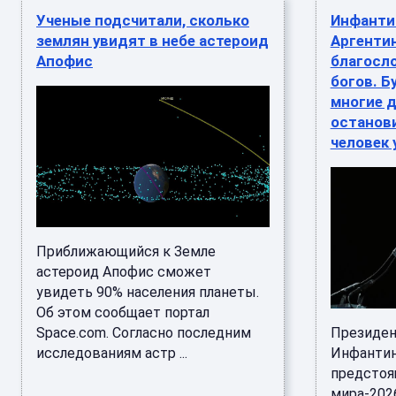
Ученые подсчитали, сколько
Инфантин
землян увидят в небе астероид
Аргентин
Апофис
благосл
богов. Б
многие д
останов
человек 
Приближающийся к Земле
астероид Апофис сможет
увидеть 90% населения планеты.
Об этом сообщает портал
Space.com. Согласно последним
Президе
исследованиям астр ...
Инфантин
предстоя
мира-202