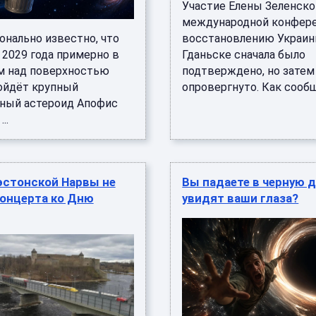
Участие Елены Зеленско
международной конфере
онально известно, что
восстановлению Украин
 2029 года примерно в
Гданьске сначала было
км над поверхностью
подтверждено, но затем
ойдёт крупный
опровергнуто. Как сообща
ный астероид Апофис
..
эстонской Нарвы не
Вы падаете в черную д
концерта ко Дню
увидят ваши глаза?