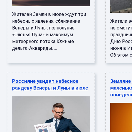
Жителей Земли в июле ждут три
небесных явления: сближение
Жители э
Венеры и Луны, полнолуние
не смогу
«Оленья Луна» и максимум
празднич
метеорного потока Южные
Дню Росс
дельта-Аквариды. ...
июня в И
Об этом со
Россияне увидят небесное
Земляне
рандеву Венеры и Луны в июле
маленько
понедел