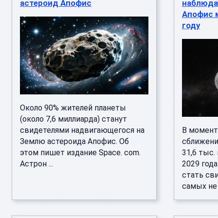
астероид Апофис
наблюда
Апофис 
году
Около 90% жителей планеты
(около 7,6 миллиарда) станут
свидетелями надвигающегося на
В момент
Землю астероида Апофис. Об
сближени
этом пишет издание Space. com.
31,6 тыс.
Астрон ...
2029 год
стать св
самых не .