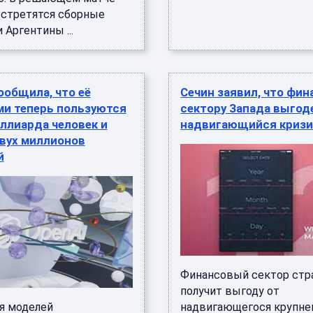
встретятся сборные
 Аргентины ...
ообщила, что её
Сечин заявил, что фи
ми теперь пользуются
сектору Запада выгод
ллиарда человек и
надвигающийся криз
вух миллионов
й
Финансовый сектор стр
получит выгоду от
я моделей
надвигающегося крупн