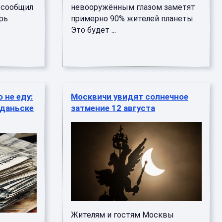
я сообщил
невооружённым глазом заметят
рь
примерно 90% жителей планеты.
Это будет ...
о не еду:
Москвичи увидят солнечное
Гданьске
затмение 12 августа
Жителям и гостям Москвы