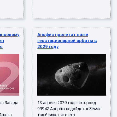
нансовому
Апофис пролетит ниже
ен
геостационарной орбиты в
ис
2029 году
ан Запада
13 апреля 2029 года астероид
99942 Apophis подойдёт к Земле
ейшего
так близко, что его