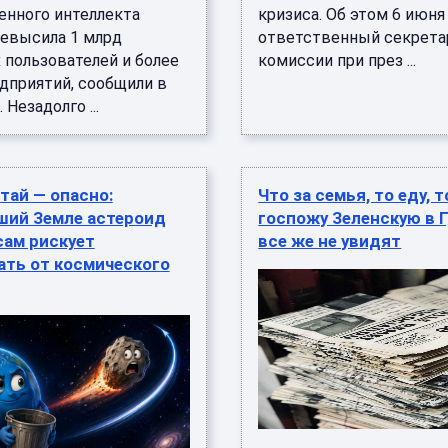
енного интеллекта
кризиса. Об этом 6 июн
ревысила 1 млрд
ответственный секрета
 пользователей и более
комиссии при през ...
едприятий, сообщили в
 Незадолго ...
тай — опасно:
Что за семья, то еду, т
ший Земле астероид
госпожу Зеленскую в 
сам рискует
все же не увидят
ать от космического