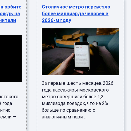
на орбите
Столичное метро перевезло
дождь на
более миллиарда человек в
читали
2026-м году
За первые шесть месяцев 2026
года пассажиры московского
петского
метро совершили более 1,2
9 года
миллиарда поездок, что на 2%
ентно
больше по сравнению с
Земли —
аналогичным пери ...