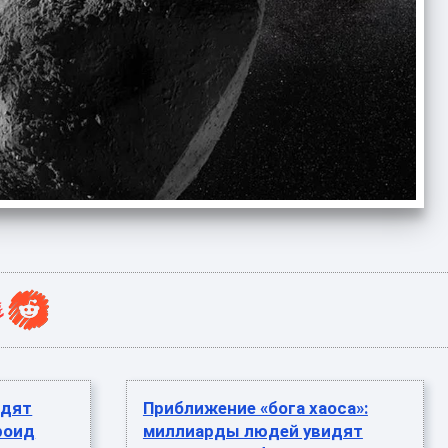
идят
Приближение «бога хаоса»:
роид
миллиарды людей увидят