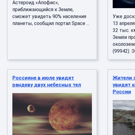
Астероид «Апофис»,
приближающийся к Земле,
сможет увидеть 90% населения
Уже доск
планеты, сообщил портал Space ...
13 апреля
32 тыс. 
Земли пр
околозем
(99942). Э .
Россияне в июле увидят
Жители 
рандеву двух небесных тел
увидят 
России