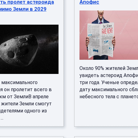
ть пролет астероида
Апофис
мимо Земли в 2029
Около 90% жителей Земл
увидеть астероид Апофи
 максимального
три года. Ученые опред
я он пролетит всего в
дату максимального сб
 км от ЗемлиВ апреле
небесного тела с планетой
а жители Земли смогут
идетелями одного из
..