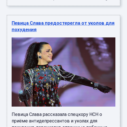
Певица Слава предостерегла от уколов для
похудения
Певица Слава рассказала спецкору НСН о
приёме антидепрессантов и уколах для