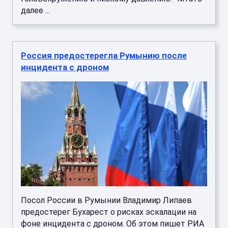
далее ...
Россия предостерегла Румынию после
инцидента с дроном
Посол России в Румынии Владимир Липаев
предостерег Бухарест о рисках эскалации на
фоне инцидента с дроном. Об этом пишет РИА