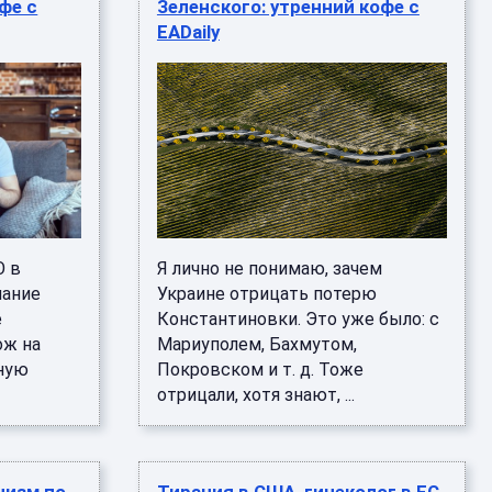
фе с
Зеленского: утренний кофе с
EADaily
О в
Я лично не понимаю, зачем
лание
Украине отрицать потерю
е
Константиновки. Это уже было: с
ож на
Мариуполем, Бахмутом,
ную
Покровском и т. д. Тоже
отрицали, хотя знают, ...