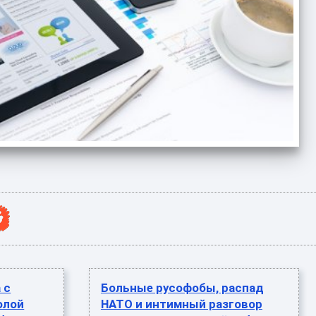
 с
Больные русофобы, распад
олой
НАТО и интимный разговор