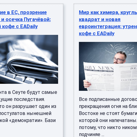
е в ЕС, прозрение
Мир как химера, кругл
и осечка Пугачёвой:
квадрат и новая
 кофе с EADaily
евроинтеграция: утре
кофе с EADaily
нта в Сеуте будут самые
дущие последствия.
Все подписанные догово
то он разрушает один из
прекращения огня на бл
постулатов нынешней
Востоке не стоят бумаги
кой «демократии». Бази
которой они напечатаны.
потому, что никто ником
подчиняе ...