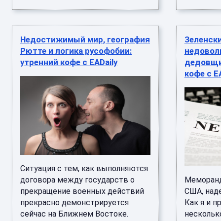
Недостижимый мир, география
Зеленски
Рютте и логика русофобии:
недовол
утренний кофе с EADaily
дедовщин
кофе с E
Ситуация с тем, как выполняются
договора между государств о
Меморанд
прекращение военных действий
США, над
прекрасно демонстрируется
Как я и 
сейчас на Ближнем Востоке.
нескольк