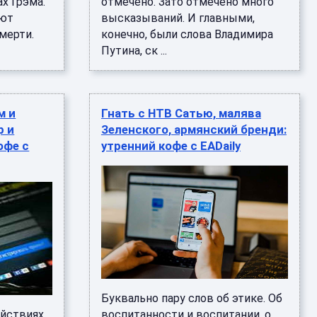
х Грэма.
отмечено. Зато отмечено много
ают
высказываний. И главными,
мерти.
конечно, были слова Владимира
Путина, ск ...
м и
Гнать с НТВ Сатью, малява
р и
Зеленского, армянский бренди:
офе с
утренний кофе с EADaily
Буквально пару слов об этике. Об
ействиях
воспитанности и воспитании, о