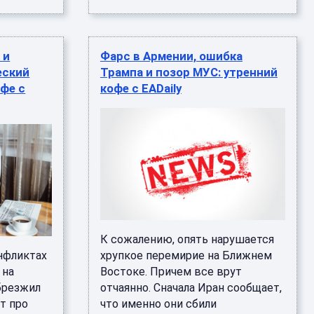
 и
Фарс в Армении, ошибка
еский
Трампа и позор МУС: утренний
офе с
кофе с EADaily
К сожалению, опять нарушается
онфликтах
хрупкое перемирие на Ближнем
 на
Востоке. Причем все врут
абрезжил
отчаянно. Сначала Иран сообщает,
т про
что именно они сбили