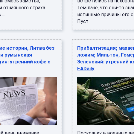
я смесь хамства,
встретились на похорона
и отчаянного страха.
Тем паче, что они-то зн
...
истинные причины его с
Пуст ...
е истории, Литва без
Прибалтизация; махае
 и румынская
ложим; Мильтон, Гоме
ия: утренний кофе с
Зеленский: утренний к
EADaily
й день внимание
Поскольку в военных д