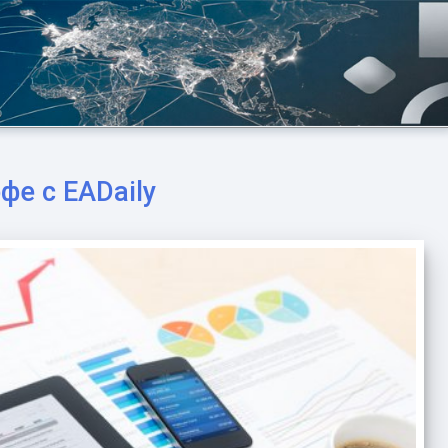
фе с EADaily