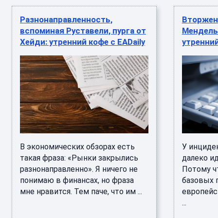
Разнонаправленность,
Вторжени
вспоминая Руставели, пурга от
Мендель 
Хейди: утренний кофе с EADaily
утренний
В экономических обзорах есть
У инциде
такая фраза: «Рынки закрылись
далеко и
разнонаправленно». Я ничего не
Потому ч
понимаю в финансах, но фраза
базовых 
мне нравится. Тем паче, что им ...
европейс
...