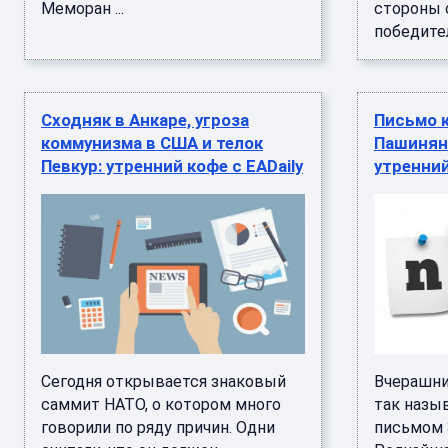
Меморан ...
стороны 
победителя
Сходняк в Анкаре, угроза
Письмо к
коммунизма в США и телок
Пашинян
Певкур: утренний кофе с EADaily
утренний
Сегодня открывается знаковый
Вчерашни
саммит НАТО, о котором много
так наз
говорили по ряду причин. Одни
письмом З