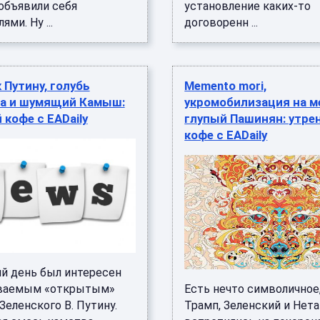
объявили себя
установление каких-то
ми. Ну ...
договоренн ...
 Путину, голубь
Memento mori,
а и шумящий Камыш:
укромобилизация на м
 кофе с EADaily
глупый Пашинян: утре
кофе с EADaily
й день был интересен
ываемым «открытым»
Есть нечто символичное,
еленского В. Путину.
Трамп, Зеленский и Нет