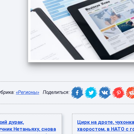
убрика:
«Регионы»
Поделиться:
ий дурак,
Цирк на дроте, чухонка
чник Нетаньяху, снова
хворостом, в НАТО с г