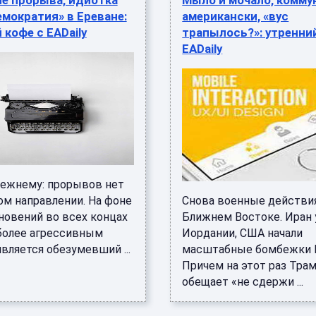
е прорыва, идиотка
Мыло и мочало, комму
емократия» в Ереване:
американски, «вус
 кофе с EADaily
трапылось?»: утренни
EADaily
режнему: прорывов нет
ом направлении. На фоне
Снова военные действи
новений во всех концах
Ближнем Востоке. Иран 
более агрессивным
Иордании, США начали
вляется обезумевший ...
масштабные бомбежки 
Причем на этот раз Тра
обещает «не сдержи ...