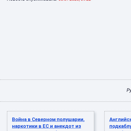
Р
Война в Северном полушарии,
Английск
наркотики в ЕС и анекдот из
подкаблу