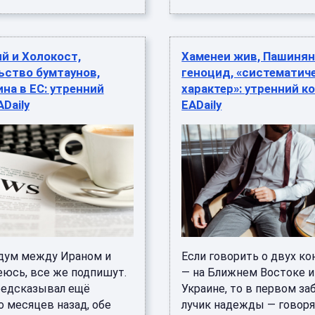
й и Холокост,
Хаменеи жив, Пашинян
ьство бумтаунов,
геноцид, «систематич
а в ЕС: утренний
характер»: утренний к
ADaily
EADaily
ум между Ираном и
Если говорить о двух к
еюсь, все же подпишут.
— на Ближнем Востоке и
предсказывал ещё
Украине, то в первом з
о месяцев назад, обе
лучик надежды — говоря