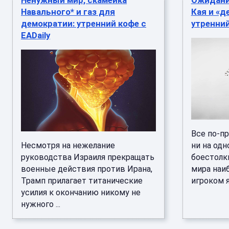
Ненужный мир, скамейка
Ожидани
Навального* и газ для
Кая и «д
демократии: утренний кофе с
утренний
EADaily
Все по-п
Несмотря на нежелание
ни на одн
руководства Израиля прекращать
боестолк
военные действия против Ирана,
мира наи
Трамп прилагает титанические
игроком я
усилия к окончанию никому не
нужного ...