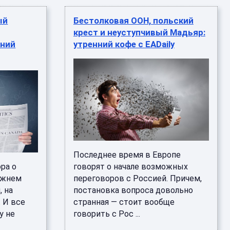
ый
Бестолковая ООН, польский
крест и неуступчивый Мадьяр:
нний
утренний кофе с EADaily
Последнее время в Европе
ра о
говорят о начале возможных
ижнем
переговоров с Россией. Причем,
, на
постановка вопроса довольно
 И все
странная — стоит вообще
у не
говорить с Рос ...