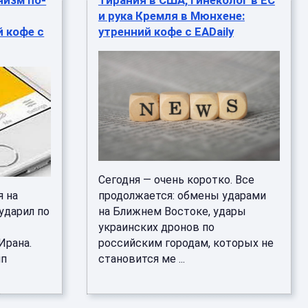
низм по-
Тирания в США, гинеколог в ЕС
и рука Кремля в Мюнхене:
й кофе с
утренний кофе с EADaily
Сегодня — очень коротко. Все
я на
продолжается: обмены ударами
ударил по
на Ближнем Востоке, удары
украинских дронов по
Ирана.
российским городам, которых не
мп
становится ме ...