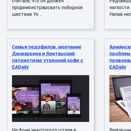
считали, что он должен
Редчайша
продемонстрировать победное
наглости 
шествие Ук ...
Напав нес 
Семья педофилов, молчание
Армянски
Дюжаррика и британский
проблем
патриотизм: утренний кофе с
провокац
EADaily
EADaily
На фоне некоторого штиля в
Вчерашни