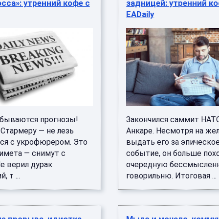
сса»: утренний кофе с
задницей: утренний ко
EADaily
 Сбываются прогнозы!
Закончился саммит НАТ
 Стармеру — не лезь
Анкаре. Несмотря на же
ся с укрофюрером. Это
выдать его за эпическо
римета — снимут с
событие, он больше пох
е верил дурак
очередную бессмыслен
, т ...
говорильню. Итоговая ...