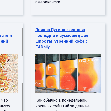
американски ...
Приказ Путина, жернова
есте и
господни и сумасшедшие
нний
шпроты: утренний кофе с
EADaily
 что
Как обычно в понедельник,
аньяху
крупных событий за день не