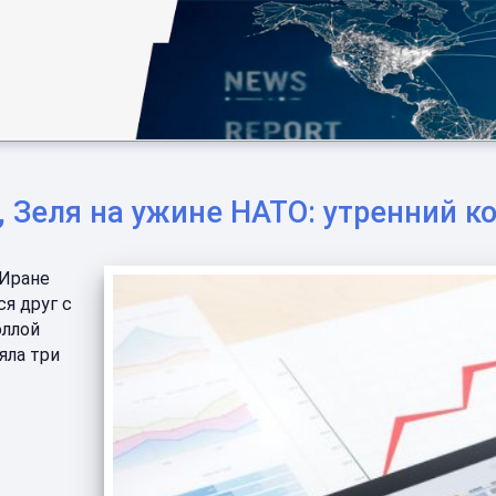
, Зеля на ужине НАТО: утренний ко
 Иране
я друг с
оллой
яла три