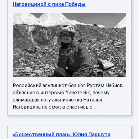
Наговициной с пика Победы
Российский альпинист без ног Рустам Набиев
объяснил в интервью "Газете.Ru", почему
сломавшая ногу альпинистка Наталья
Наговицина не смогла спастись с ...
«Божественный план»: Юлия Паршута