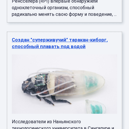
Ренсселера (RPI) впервые обнаружили
одноклеточный организм, способный
радикально менять свою форму и поведение, ...
Создан "суперживучий" таракан-киборг,
способный плавать под водой
Исследователи из Наньянского
технологического университета в Сингапуре и