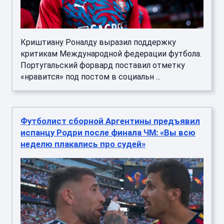
Криштиану Роналду выразил поддержку
критикам Международной федерации футбола.
Португальский форвард поставил отметку
«нравится» под постом в социальн ...
Футболист сборной Аргентины предъявил
испанцу Родри после финала ЧМ: «Вы всю
неделю плакались про судей»