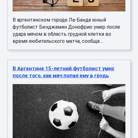
В аргентинском городе Ла-Банда юный
футболист Бенджамин Донофрио умер после
удара мячом в область грудной клетки во
время любительского матча, сообща ...
В Аргентине 15‑летний футболист умер
после того, как мяч попал ему в грудь