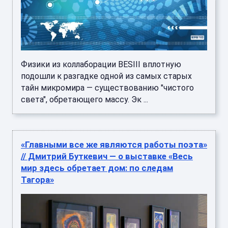
Физики из коллаборации BESIII вплотную
подошли к разгадке одной из самых старых
тайн микромира — существованию "чистого
света", обретающего массу. Эк ...
«Главными все же являются работы поэта»
// Дмитрий Буткевич — о выставке «Весь
мир здесь обретает дом: по следам
Тагора»