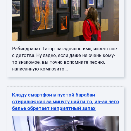
Рабиндранат Тагор, загадочное имя, известное
с детства. Ну ладно, если даже не очень кому-
то знакомое, вы точно вспомните песню,
написанную композито ...
Кладу смартфон в пустой барабан
стиралки: как за минуту найти то, из-за чего
белье обретает неприятный запах