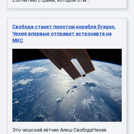
250-летию страны, которое отм ...
Свобода станет пилотом корабля Dragon.
Чехия впервые отправит астронавта на
МКС
Это чешский лётчик Алеш СвободаЧехия