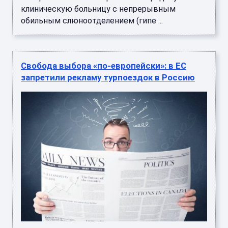
клиническую больницу с непрерывным
обильным слюноотделением (гипе ...
Свобода выбора «по-европейски»: в ЕС
запретили рекламу турпоездок в Россию