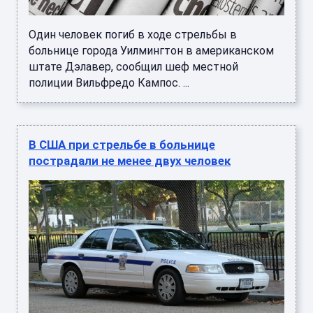
Один человек погиб в ходе стрельбы в
больнице города Уилмингтон в американском
штате Дэлавер, сообщил шеф местной
полиции Вильфредо Кампос. ...
В США при стрельбе в больнице
пострадали не менее двух человек