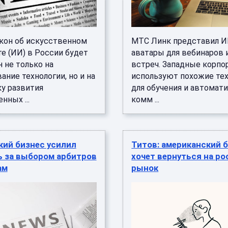
кон об искусственном
МТС Линк представил И
е (ИИ) в России будет
аватары для вебинаров 
 не только на
встреч. Западные корпо
ание технологии, но и на
используют похожие те
у развития
для обучения и автомат
нных ...
комм ...
кий бизнес усилил
Титов: американский 
ь за выбором арбитров
хочет вернуться на р
ам
рынок