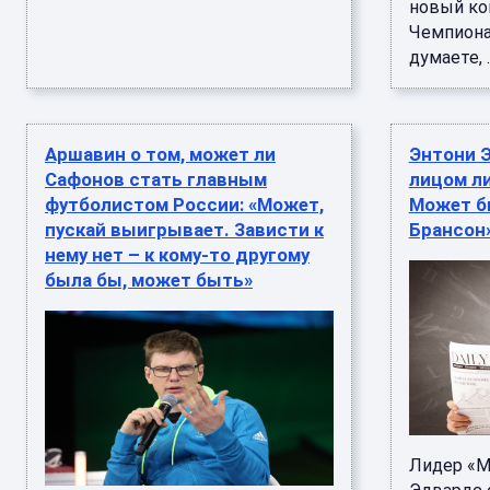
новый ко
Чемпиона
думаете, ..
Аршавин о том, может ли
Энтони 
Сафонов стать главным
лицом ли
футболистом России: «Может,
Может б
пускай выигрывает. Зависти к
Брансон
нему нет – к кому-то другому
была бы, может быть»
Лидер «М