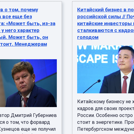
в о том, почему
Китайский бизнес в п
 все еще без
российской силы // По
а: «Может быть, из-за
китайские инвесторы 
 у него характер
сталкиваются с кадр
ый. Может быть, он
голодом
стоит. Менеджерам
Китайскому бизнесу не 
кадров для своих проек
тор Дмитрий Губерниев
России. Особенно остро
ся о том, что форвард
стоит в энергетике. Про
Кузнецов еще не получил
Петербургском междун