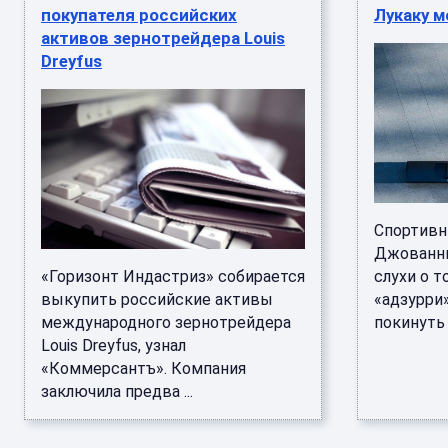
покупателя российских
Лукаку 
активов зернотрейдера Louis
Dreyfus
Спортивн
Джованни
«Горизонт Индастриз» собирается
слухи о т
выкупить российские активы
«адзурри
международного зернотрейдера
покинуть к
Louis Dreyfus, узнал
«Коммерсантъ». Компания
заключила предва ...