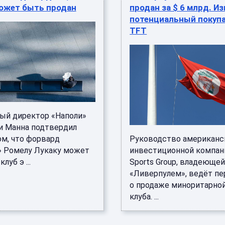
может быть продан
продан за $ 6 млрд. И
потенциальный покуп
TFT
ый директор «Наполи»
 Манна подтвердил
ом, что форвард
Руководство американс
» Ромелу Лукаку может
инвестиционной компан
луб э ...
Sports Group, владеюще
«Ливерпулем», ведёт п
о продаже миноритарно
клуба. ...