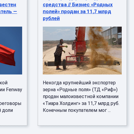
звестен
средства // Бизнес «Родных
атель —
полей» продан за 11,7 млрд
рублей
кой
Некогда крупнейший экспортер
ии Fenway
зерна «Родные поля» (ТД «Риф»)
й
продан малоизвестной компании
ереговоры
«Тиара Холдинг» за 11,7 млрд руб.
й доли
Конечным покупателем мог ...