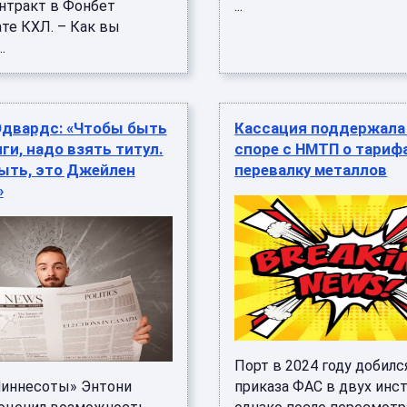
нтракт в Фонбет
...
те КХЛ. – Как вы
.
Эдвардс: «Чтобы быть
Кассация поддержала
ги, надо взять титул.
споре с НМТП о тариф
ыть, это Джейлен
перевалку металлов
»
Порт в 2024 году добил
иннесоты» Энтони
приказа ФАС в двух инст