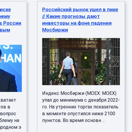
оиске
Российский рынок ушел в пике
чему
// Какие прогнозы дают
в России
инвесторы на фоне падения
овым
Мосбиржи
Индекс Мосбиржи (MOEX: MOEX)
хватает
упал до минимума с декабря 2022-
тов в
го. На утренних торгах показатель
 вопрос
в моменте опустился ниже 2100
блему на
пунктов. Во время основн ...
ародном э