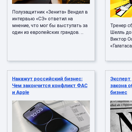
Полузащитник «Зенита» Вендел в
интервью «СЭ» ответил на
мнение, что мог бы выступать за
Тренер с
один из европейских грандов. ...
Шелль до
Виктор О
«Галатасар
Накажут российский бизнес:
Эксперт 
Чем закончится конфликт ФАС
закона о
и Apple
бизнес