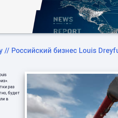
 // Российский бизнес Louis Drey
uis
из».
тки раз
тно, будет
ли в