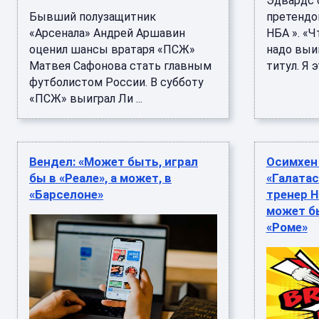
Эдвардс 
Бывший полузащитник
претендо
«Арсенала» Андрей Аршавин
НБА ». «Ч
оценил шансы вратаря «ПСЖ»
надо выи
Матвея Сафонова стать главным
титул. Я эт
футболистом России. В субботу
«ПСЖ» выиграл Ли ...
Вендел: «Может быть, играл
Осимхен
бы в «Реале», а может, в
«Галатас
«Барселоне»
тренер 
может б
«Роме»