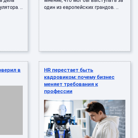
а дела
мнение, что мог бы выступать за
ятора. ...
один из европейских грандов. ...
оверил в
HR перестает быть
кадровиком: почему бизнес
меняет требования к
профессии