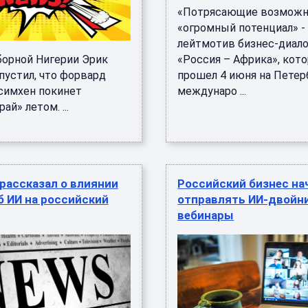
«Потрясающие возможн
«огромный потенциал» -
лейтмотив бизнес-диало
борной Нигерии Эрик
«Россия – Африка», кот
пустил, что форвард
прошел 4 июня на Пете
симхен покинет
междунаро ...
ай» летом. ...
рассказал о влиянии
Российский бизнес на
б ИИ на российский
отправлять ИИ-двойни
вебинары