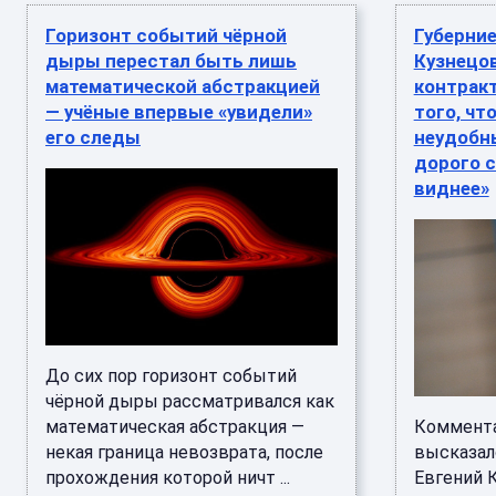
Горизонт событий чёрной
Губерние
дыры перестал быть лишь
Кузнецов
математической абстракцией
контракт
— учёные впервые «увидели»
того, что
его следы
неудобн
дорого 
виднее»
До сих пор горизонт событий
чёрной дыры рассматривался как
математическая абстракция —
Коммента
некая граница невозврата, после
высказал
прохождения которой ничт ...
Евгений 