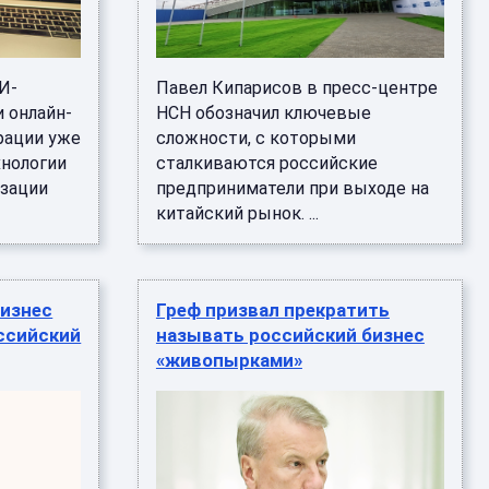
И-
Павел Кипарисов в пресс-центре
и онлайн-
НСН обозначил ключевые
рации уже
сложности, с которыми
хнологии
сталкиваются российские
изации
предприниматели при выходе на
китайский рынок. ...
бизнес
Греф призвал прекратить
оссийский
называть российский бизнес
«живопырками»