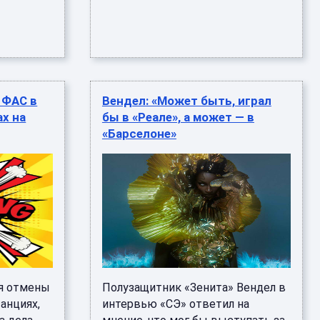
 ФАС в
Вендел: «Может быть, играл
ах на
бы в «Реале», а может — в
«Барселоне»
ся отмены
Полузащитник «Зенита» Вендел в
анциях,
интервью «СЭ» ответил на