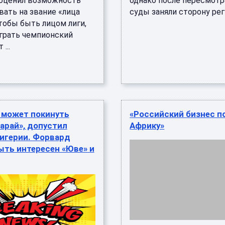
оценил возможность
однако после пересмотр
вать на звание «лица
суды заняли сторону регул
тобы быть лицом лиги,
грать чемпионский
 ...
 может покинуть
«Российский бизнес п
арай», допустил
Африку»
Нигерии. Форвард
ыть интересен «Юве» и