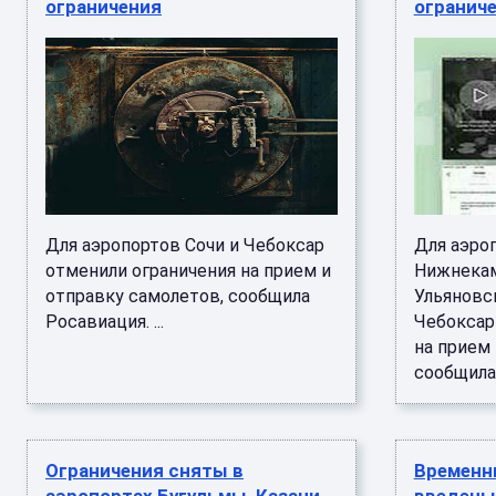
ограничения
огранич
Для аэропортов Сочи и Чебоксар
Для аэро
отменили ограничения на прием и
Нижнекам
отправку самолетов, сообщила
Ульяновск
Росавиация. ...
Чебоксар
на прием 
сообщила 
Ограничения сняты в
Временн