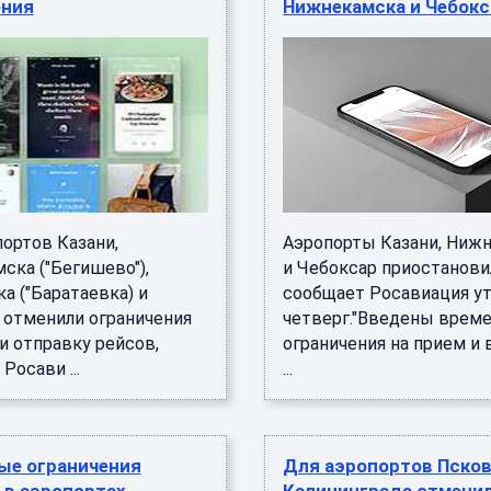
ения
Нижнекамска и Чебокс
портов Казани,
Аэропорты Казани, Ниж
ска ("Бегишево"),
и Чебоксар приостанови
а ("Баратаевка) и
сообщает Росавиация у
 отменили ограничения
четверг."Введены врем
и отправку рейсов,
ограничения на прием и
Росави ...
...
ые ограничения
Для аэропортов Псков