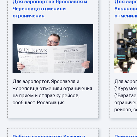
Для аэропортов Ярославля и
Для аэро
Череповца отменили
Ульянов
ограничения
отменил
Для аэропортов Ярославля и
Для аэро
Череповца отменили ограничения
("Курумоч
на прием и отправку рейсов,
("Баратае
сообщает Росавиация. ...
ограничен
рейсов, с
Работа аэропортов Казани и
Приоста