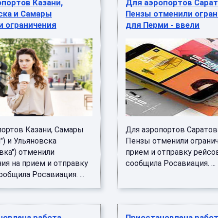
портов Казани,
Для аэропортов Сарат
ска и Самары
Пензы отменили огран
и ограничения
для Перми - ввели
портов Казани, Самары
Для аэропортов Саратов
") и Ульяновска
Пензы отменили огранич
вка") отменили
прием и отправку рейсо
ия на прием и отправку
сообщила Росавиация. ...
ообщила Росавиация. ...
новлена работа
Приостановлена рабо