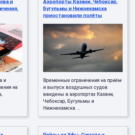
ова и
Аэропорты Казани, Чебоксар,
ичения,
Бугульмы и Нижнекамска
приостановили полёты
а и
Временные ограничения на приём
ения на
и выпуск воздушных судов
в,
введены в аэропортах Казани,
Чебоксар, Бугульмы и
Нижнекамска. ...
та
Рейсы из Уфы, Сургута и