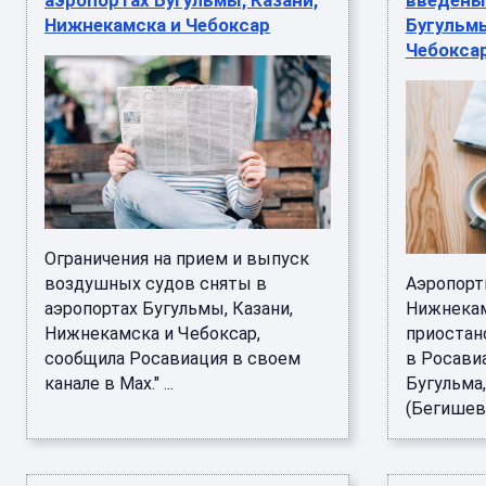
аэропортах Бугульмы, Казани,
введены
Нижнекамска и Чебоксар
Бугульм
Чебокса
Ограничения на прием и выпуск
воздушных судов сняты в
Аэропорт
аэропортах Бугульмы, Казани,
Нижнекам
Нижнекамска и Чебоксар,
приостан
сообщила Росавиация в своем
в Росави
канале в Мах." ...
Бугульма
(Бегишево