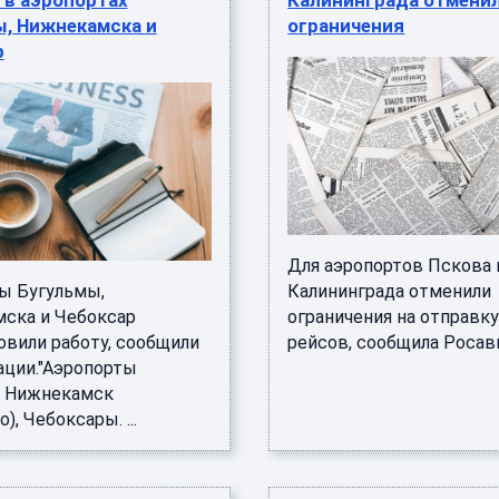
 в аэропортах
Калининграда отмени
ы, Нижнекамска и
ограничения
р
Для аэропортов Пскова 
ы Бугульмы,
Калининграда отменили
ска и Чебоксар
ограничения на отправку
овили работу, сообщили
рейсов, сообщила Росавиа
ации."Аэропорты
, Нижнекамск
), Чебоксары. ...