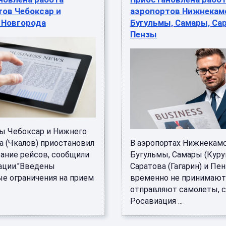
ов Чебоксар и
аэропортов Нижнекам
 Новгорода
Бугульмы, Самары, Са
Пензы
ы Чебоксар и Нижнего
а (Чкалов) приостановил
В аэропортах Нижнекамс
ание рейсов, сообщили
Бугульмы, Самары (Куру
ации."Введены
Саратова (Гагарин) и Пе
е ограничения на прием
временно не принимают
отправляют самолеты, 
Росавиация ...