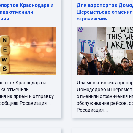
опортов Краснодара и
Для аэропортов Домо
ика отменили
Шереметьево отменил
ения
ограничения
портов Краснодара и
Для московских аэропо
ка отменили
Домодедово и Шеремет
ия на прием и отправку
отменили ограничения н
ообщила Росавиация. ...
обслуживание рейсов, 
Росавиация. ...