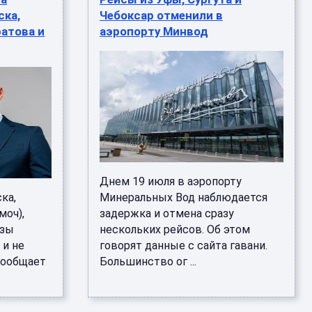
ска,
Чебоксар отменили в
ратова и
аэропорту Минвод
Днем 19 июля в аэропорту
ка,
Минеральных Вод наблюдается
моч),
задержка и отмена сразу
нзы
нескольких рейсов. Об этом
 и не
говорят данные с сайта гавани.
сообщает
Большинство ог ...