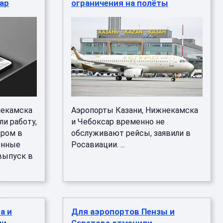
ар
ограничения на полёты
некамска
Аэропорты Казани, Нижнекамска
ли работу,
и Чебоксар временно не
тром в
обслуживают рейсы, заявили в
енные
Росавиации. ...
 выпуск в
а и
Для аэропортов Пензы и