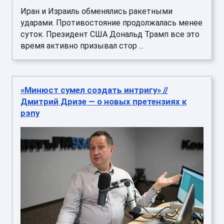
Иран и Израиль обменялись ракетными
ударами. Противостояние продолжалась менее
суток. Президент США Дональд Трамп все это
время активно призывал стор ...
«Минюст сумел создать интригу» //
Дмитрий Дризе — о новых претензиях к
рэпу