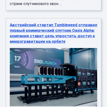
стране спутникового звон ...
Австрийский стартап Tumbleweed отправил
первый коммерческий спутник Oasis Alpha:
компания ставит цель упростить доступ к
микрогравитации на орбите