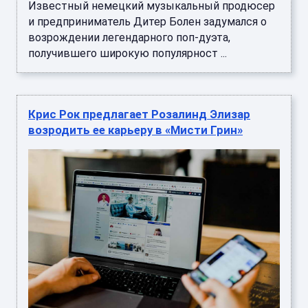
Известный немецкий музыкальный продюсер
и предприниматель Дитер Болен задумался о
возрождении легендарного поп-дуэта,
получившего широкую популярност ...
Крис Рок предлагает Розалинд Элизар
возродить ее карьеру в «Мисти Грин»