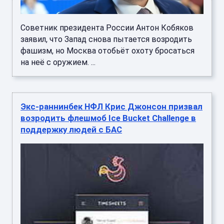
Советник президента России Антон Кобяков
заявил, что Запад снова пытается возродить
фашизм, но Москва отобьёт охоту бросаться
на неё с оружием. ...
Экс-раннинбек НФЛ Крис Джонсон призвал
возродить флешмоб Ice Bucket Challenge в
поддержку людей с БАС