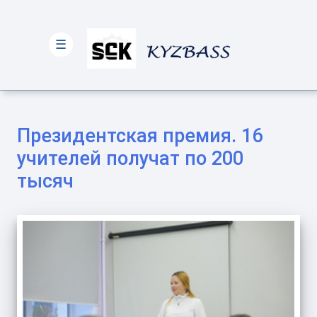
☰
Президентская премия. 16
учителей получат по 200
тысяч