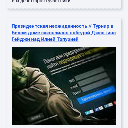
в ходе которого участники ...
Президентская неожиданность // Турнир в
Белом доме закончился победой Джастина
Гейджи над Илией Топурией