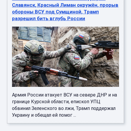
Славянск, Красный Лиман окружён, прорыв
обороны ВСУ под Сумщиной, Трамп
разрешил бить вглубь России
Армия России атакует ВСУ на севере ДНР и на
границе Курской области, епископ УПЦ
обвинил Зеленского во лжи, Трамп поддержал
Украину и обещал ей помог ...