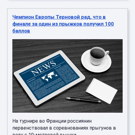
Чемпион Европы Терновой рад, что в
финале за один из прыжков получил 100
баллов
На турнире во Франции россиянин
первенствовал в соревнованиях прыгунов в
воду с 10-метровой вышки ...