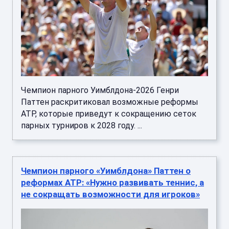
Чемпион парного Уимблдона-2026 Генри
Паттен раскритиковал возможные реформы
ATP, которые приведут к сокращению сеток
парных турниров к 2028 году. ...
Чемпион парного «Уимблдона» Паттен о
реформах ATP: «Нужно развивать теннис, а
не сокращать возможности для игроков»