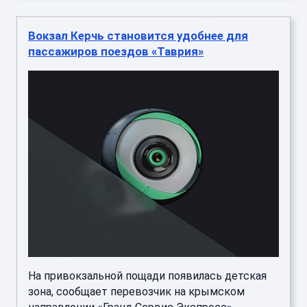
Вокзал Керчь становится удобнее для
пассажиров поездов «Таврия»
На привокзальной пощади появилась детская
зона, сообщает перевозчик на крымском