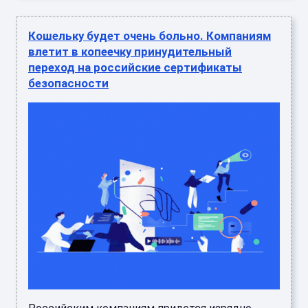
Кошельку будет очень больно. Компаниям
влетит в копеечку принудительный
переход на российские сертификаты
безопасности