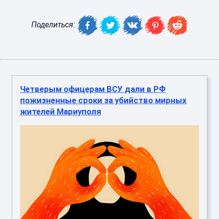
Поделиться:
Четверым офицерам ВСУ дали в РФ
пожизненные сроки за убийство мирных
жителей Мариуполя