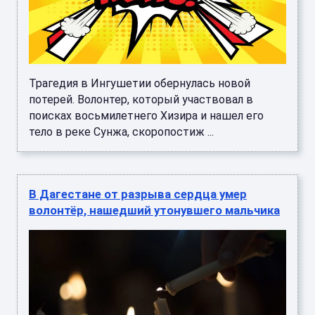
Трагедия в Ингушетии обернулась новой
потерей. Волонтер, который участвовал в
поисках восьмилетнего Хизира и нашел его
тело в реке Сунжа, скоропостиж ...
В Дагестане от разрыва сердца умер
волонтёр, нашедший утонувшего мальчика