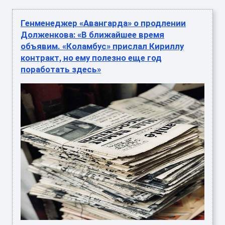
Генменеджер «Авангарда» о продлении
Долженкова: «В ближайшее время
объявим. «Коламбус» прислал Кириллу
контракт, но ему полезно еще год
поработать здесь»