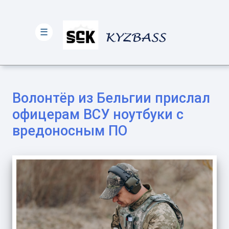
☰
Волонтёр из Бельгии прислал
офицерам ВСУ ноутбуки с
вредоносным ПО