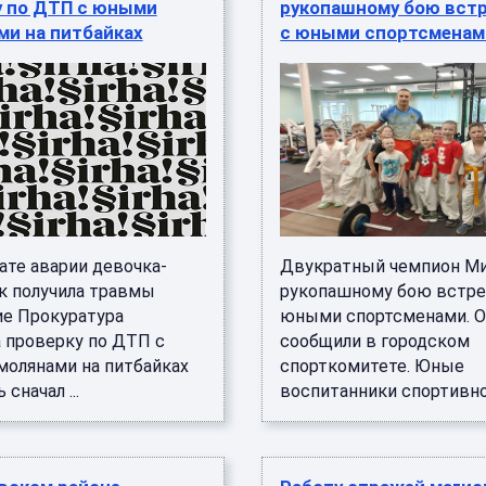
у по ДТП с юными
рукопашному бою вст
ми на питбайках
с юными спортсменам
ате аварии девочка-
Двукратный чемпион Ми
к получила травмы
рукопашному бою встре
е Прокуратура
юными спортсменами. О
а проверку по ДТП с
сообщили в городском
олянами на питбайках
спорткомитете. Юные
сначал ...
воспитанники спортивной