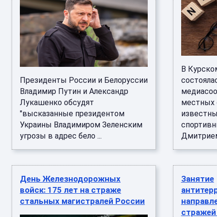
В Курско
Президенты России и Белоруссии
состояла
Владимир Путин и Александр
медиасоо
Лукашенко обсудят
местных 
"высказанные президентом
известны
Украины Владимиром Зеленским
спортив
угрозы в адрес бело ...
Дмитрием 
День Железнодорожных
Занятие
войск: 175 лет на страже
антитер
стальных магистралей России
направл
стражей