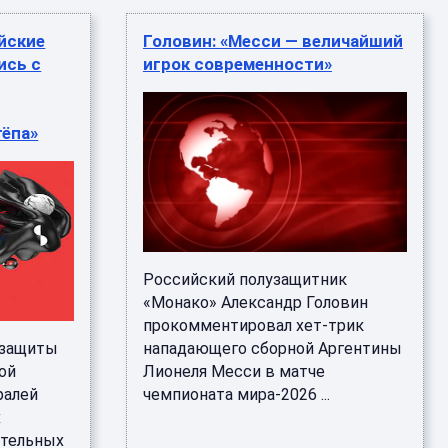
йские
Головин: «Месси — величайший
ись с
игрок современности»
тёпа»
Российский полузащитник
«Монако» Александр Головин
прокомментировал хет-трик
 защиты
нападающего сборной Аргентины
ой
Лионеля Месси в матче
ралей
чемпионата мира-2026 ...
х
ительных