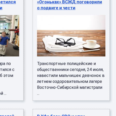
ретился
«Огоньках» ВСЖД поговорили
и
о подвиге и чести
ра по
Транспортные полицейские и
тился с
общественники сегодня, 24 июля,
б этом
навестили мальчишек девчонок в
летнем оздоровительном лагере
Восточно-Сибирской магистрали
 ...
...