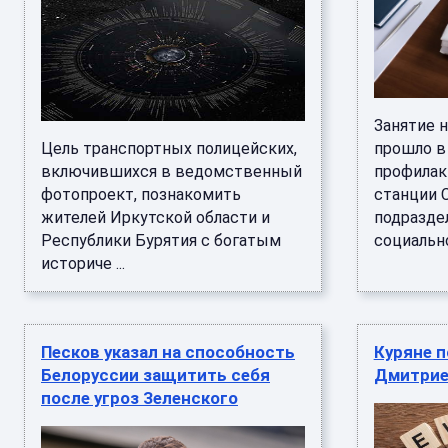
Занятие 
Цель транспортных полицейских,
прошло в
включившихся в ведомственный
профилак
фотопроект, познакомить
станции 
жителей Иркутской области и
подразде
Республики Бурятия с богатым
социально
историче ...
Песков указал на способность
Куряне 
Белоруссии защитить себя
Дмитрие
после угроз Зеленского