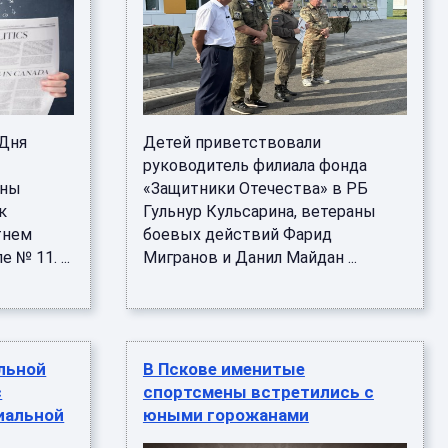
 Дня
Детей приветствовали
руководитель филиала фонда
аны
«Защитники Отечества» в РБ
к
Гульнур Кульсарина, ветераны
тнем
боевых действий Фарид
 № 11. ...
Мигранов и Данил Майдан ...
льной
В Пскове именитые
с
спортсмены встретились с
иальной
юными горожанами