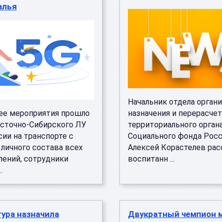
алья
Начальник отдела органи
е мероприятия прошло
назначения и перерасче
осточно-Сибирского ЛУ
территориального орган
ии на транспорте с
Социального фонда Рос
 личного состава всех
Алексей Корастелев рас
лений, сотрудники
воспитанн ...
.
ура назначила
Двукратный чемпион 