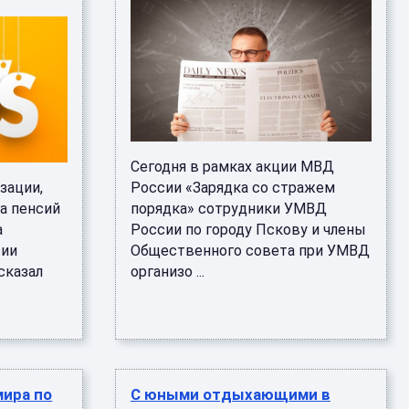
Сегодня в рамках акции МВД
зации,
России «Зарядка со стражем
та пенсий
порядка» сотрудники УМВД
а
России по городу Пскову и члены
сии
Общественного совета при УМВД
сказал
организо ...
мира по
С юными отдыхающими в