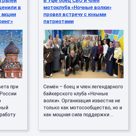
тралей
В Уфе боец СВО и член
ценили в
мотоклуба «Ночные волки»
 акции
провел встречу с юными
ринг»
патриотами
ета при
Семён – боец и член легендарного
 России
байкерского клуба «Ночные
р
волки». Организация известна не
йный
только как мотосообщество, но и
 работу
как мощная сила поддержки ...