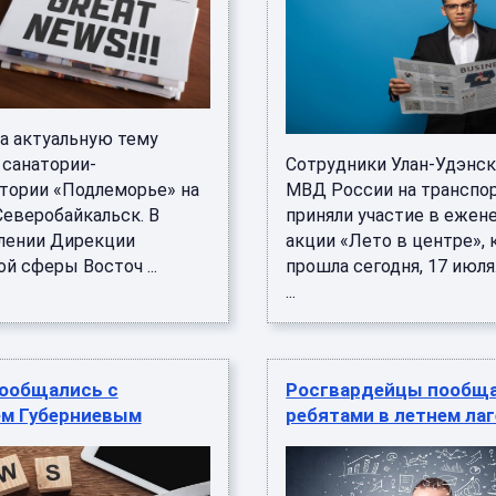
на актуальную тему
 санатории-
Сотрудники Улан-Удэнс
тории «Подлеморье» на
МВД России на транспо
Северобайкальск. В
приняли участие в ежен
лении Дирекции
акции «Лето в центре», 
й сферы Восточ ...
прошла сегодня, 17 июля
...
пообщались с
Росгвардейцы пообща
м Губерниевым
ребятами в летнем ла