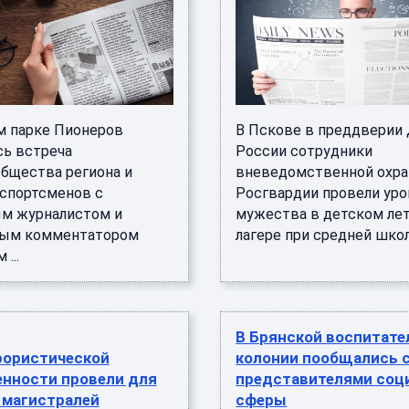
м парке Пионеров
В Пскове в преддверии
сь встреча
России сотрудники
бщества региона и
вневедомственной охр
спортсменов с
Росгвардии провели уро
м журналистом и
мужества в детском ле
ным комментатором
лагере при средней школе
...
В Брянской воспитате
рористической
колонии пообщались 
енности провели для
представителями соц
 магистралей
сферы