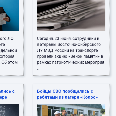
кого ЛО
Сегодня, 23 июня, сотрудники и
рте
ветераны Восточно-Сибирского
едельной
ЛУ МВД России на транспорте
которая
провели акцию «Венок памяти» в
. Об этом
рамках патриотических мероприя
...
лись с
Бойцы СВО пообщались с
гере
ребятами из лагеря «Колос»