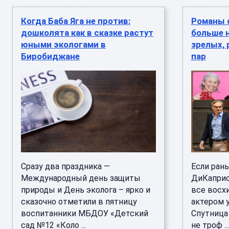
Когда Баба Яга не против:
Романы 
дошколята как в сказке растут
больше н
юными экологами в
зрелых,
Биробиджане
пар
Сразу два праздника —
Если ран
Международный день защиты
ДиКаприо
природы и День эколога – ярко и
все восхи
сказочно отметили в пятницу
актером 
воспитанники МБДОУ «Детский
Спутница 
сад №12 «Коло ...
не троф ...