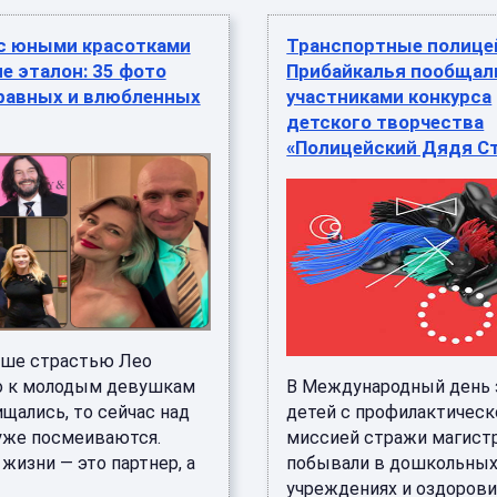
с юными красотками
Транспортные полице
е эталон: 35 фото
Прибайкалья пообщал
 равных и влюбленных
участниками конкурса
детского творчества
«Полицейский Дядя С
ьше страстью Лео
 к молодым девушкам
В Международный день
щались, то сейчас над
детей с профилактическ
уже посмеиваются.
миссией стражи магист
жизни — это партнер, а
побывали в дошкольны
учреждениях и оздоров