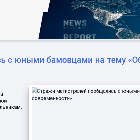
 с юными бамовцами на тему «Обе
ли
ной
льникам,