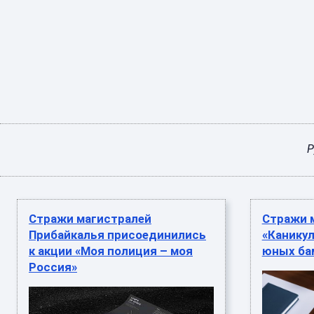
Р
Стражи магистралей
Стражи 
Прибайкалья присоединились
«Каникул
к акции «Моя полиция – моя
юных ба
Россия»