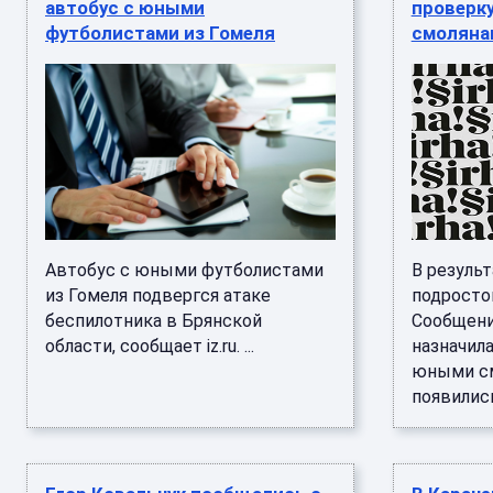
автобус с юными
проверк
футболистами из Гомеля
смоляна
Автобус с юными футболистами
В результ
из Гомеля подвергся атаке
подросто
беспилотника в Брянской
Сообщени
области, сообщает iz.ru. ...
назначил
юными см
появились 