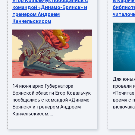
Егор Ковальчук пообщались с
В Караче
командой «Динамо-Брянск» и
библиоте
тренером Андреем
читалоч
Канчельскисом
Для юных
14 июня врио Губернатора
провели 
Брянской области Егор Ковальчук
«Почитаем
пообщались с командой «Динамо-
время с 
Брянск» и тренером Андреем
включала 
Канчельскисом. ...