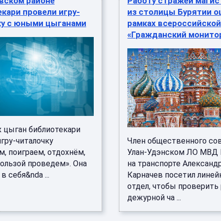
вском районе
Работу стражей магис
кари провели игру-
из столицы Бурятии о
ку с юными цыганами
рамках всероссийской
«Гражданский монито
 цыган библиотекари
игру-читалочку
Член общественного сов
, поиграем, отдохнём,
Улан-Удэнском ЛО МВД
пользой проведем». Она
на транспорте Александ
в себя&nda ...
Карначев посетил лине
отдел, чтобы проверить
дежурной ча ...