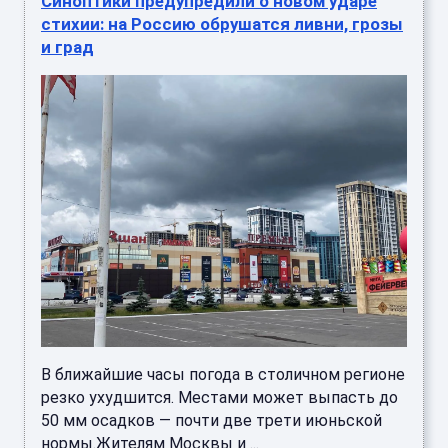
Синоптики предупредили о новом ударе
стихии: на Россию обрушатся ливни, грозы
и град
В ближайшие часы погода в столичном регионе
резко ухудшится. Местами может выпасть до
50 мм осадков — почти две трети июньской
нормы.Жителям Москвы и ...