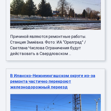
Причиной являются ремонтные работы.
Станция Змиёвка. Фото: ИА “Орелград” /
Светлана Числова Ограничения будут
действовать в Свердловском ...
В Иланско-Нижнеингашском округе из-за
ремонта частично перекроют
железнодорожный переезд