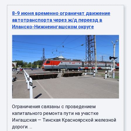
8-9 июня временно ограничат движение
автотранспорта через ж/д переезд в
Иланско-Нижнеингашском округе
Ограничения связаны с проведением
капитального ремонта пути на участке
Ингашская — Тинская Красноярской железной
дороги. ...