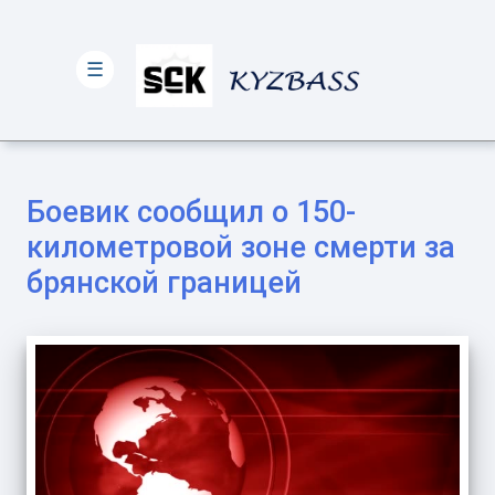
☰
Боевик сообщил о 150-
километровой зоне смерти за
брянской границей