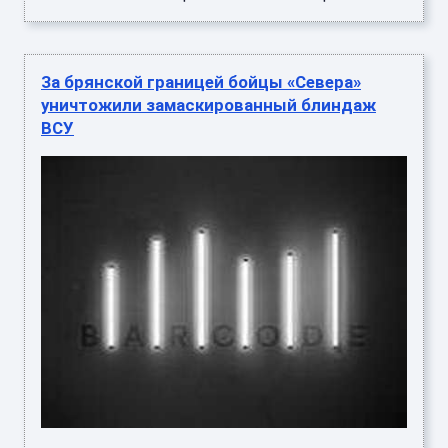
За брянской границей бойцы «Севера»
уничтожили замаскированный блиндаж
ВСУ