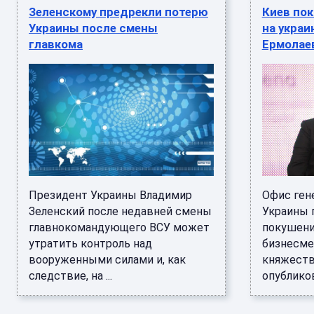
Зеленскому предрекли потерю
Киев пок
Украины после смены
на украи
главкома
Ермолае
Президент Украины Владимир
Офис ген
Зеленский после недавней смены
Украины 
главнокомандующего ВСУ может
покушени
утратить контроль над
бизнесме
вооруженными силами и, как
княжеств
следствие, на ...
опубликова