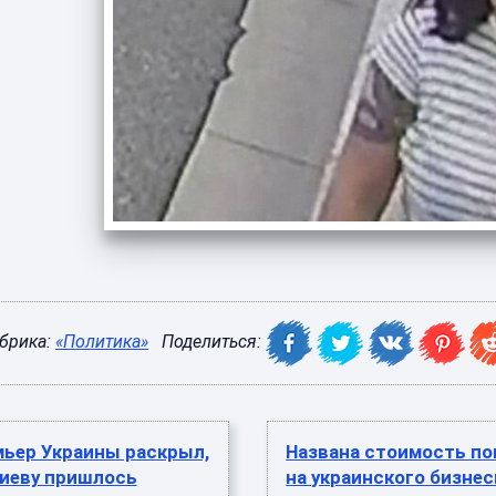
брика:
«Политика»
Поделиться:
мьер Украины раскрыл,
Названа стоимость п
Киеву пришлось
на украинского бизне