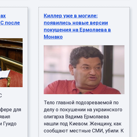
рах
Киллер уже в могиле:
ЕС после
появились новые версии
покушения на Ермолаева в
Монако
С
Тело главной подозреваемой по
сфере для
делу о покушении на украинского
аявил
олигарха Вадима Ермолаева
и Гуидо
нашли под Киевом. Женщину, как
сообщают местные СМИ, убили. К