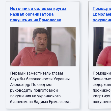
Источник в силовых кругах
Помощни
назвал организатора
Ермолае
покушения на Ермолаева
покушен
Первый заместитель главы
Помощниц
Службы безопасности Украины
бизнесме
Александр Поклад мог
задержал
руководить подготовкой
проникно
покушения на украинского
квартиру,
бизнесмена Вадима Ермолаева ...
покушение