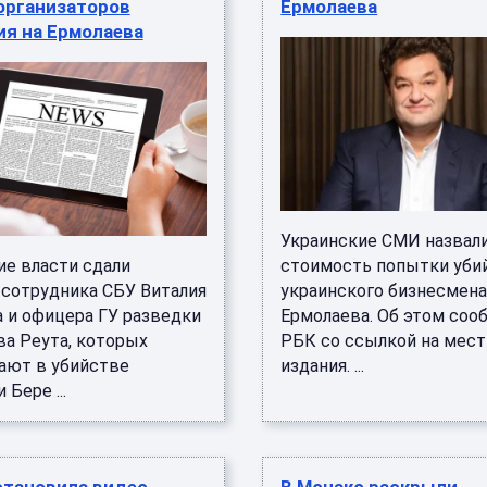
организаторов
Ермолаева
ия на Ермолаева
Украинские СМИ назвал
ие власти сдали
стоимость попытки уби
сотрудника СБУ Виталия
украинского бизнесмен
 и офицера ГУ разведки
Ермолаева. Об этом соо
ва Реута, которых
РБК со ссылкой на мес
ают в убийстве
издания. ...
 Бере ...