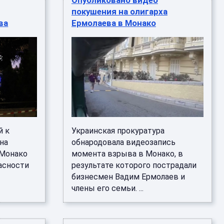
Опубликовано видео
покушения на олигарха
ва
Ермолаева в Монако
й к
Украинская прокуратура
на
обнародовала видеозапись
 Монако
момента взрыва в Монако, в
асности
результате которого пострадали
бизнесмен Вадим Ермолаев и
члены его семьи. ...