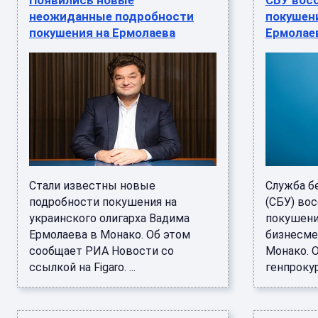
Появились новые
СБУ вос
неожиданные подробности
покушен
покушения на Ермолаева
Ермолае
Стали известны новые
Служба б
подробности покушения на
(СБУ) во
украинского олигарха Вадима
покушени
Ермолаева в Монако. Об этом
бизнесме
сообщает РИА Новости со
Монако. 
ссылкой на Figaro. ...
генпрокур 