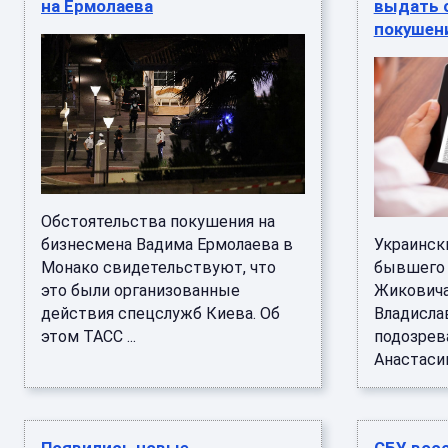
на Ермолаева
выдать 
покушен
Обстоятельства покушения на
бизнесмена Вадима Ермолаева в
Украинск
Монако свидетельствуют, что
бывшего 
это были организованные
Жиковича
действия спецслужб Киева. Об
Владисла
этом ТАСС ...
подозрев
Анастасии