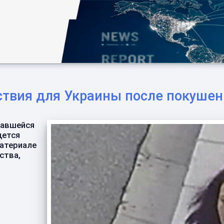
твия для Украины после покушен
шавшейся
дется
материале
ства,