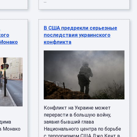
...
т
В США предрекли серьезные
кого
последствия украинского
 Монако
конфликта
Конфликт на Украине может
перерасти в большую войну,
адима
заявил бывший глава
в Монако
Национального центра по борьбе
с терроризмом США Джо Кент в