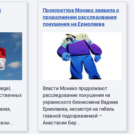
х
Прокуратура Монако заявила о
продолжении расследования
покушения на Ермолаева
egel,
Власти Монако продолжают
бственных
расследование покушения на
украинского бизнесмена Вадима
анах,
Ермолаева, несмотря на гибель
главной подозреваемой —
ны ...
Анастасии Бер ...