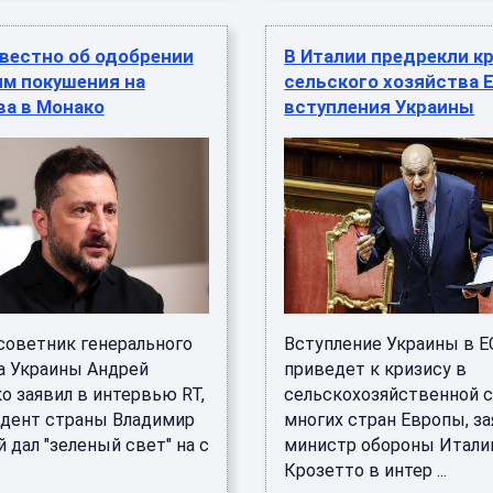
вестно об одобрении
В Италии предрекли к
им покушения на
сельского хозяйства 
ва в Монако
вступления Украины
оветник генерального
Вступление Украины в Е
а Украины Андрей
приведет к кризису в
о заявил в интервью RT,
сельскохозяйственной 
идент страны Владимир
многих стран Европы, з
 дал "зеленый свет" на с
министр обороны Итали
Крозетто в интер ...