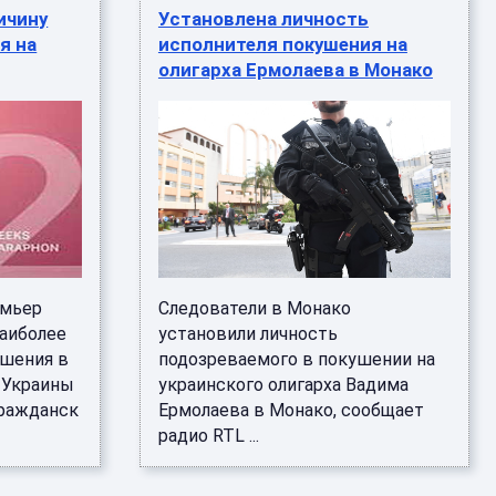
ичину
Установлена личность
я на
исполнителя покушения на
олигарха Ермолаева в Монако
емьер
Следователи в Монако
наиболее
установили личность
ушения в
подозреваемого в покушении на
 Украины
украинского олигарха Вадима
гражданск
Ермолаева в Монако, сообщает
радио RTL ...