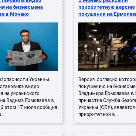
становила видео
В Монако раскрыли
ия на бизнесмена
приоритетную версию
ва в Монако
покушения на Ермолае
езопасности Украины
Версия, согласно которо
сстановила видео
покушению на бизнесме
я на украинского
Владимира Ермолаева в
на Вадима Ермолаева в
причастна Служба безоп
Об этом 17 июля сообщил
Украины (СБУ), является
...
приоритетной в ...