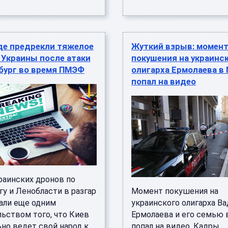
де предрекли тяжелое
Жуткий взрыв: момен
 Украины после атаки
покушения на украинс
бург во время ПМЭФ
олигарха Ермолаева в
попал на видео
раинских дронов по
у и Ленобласти в разгар
Момент покушения на
ли еще одним
украинского олигарха В
льством того, что Киев
Ермолаева и его семью 
ьно ведет свой народ к
попал на видео. Кадры