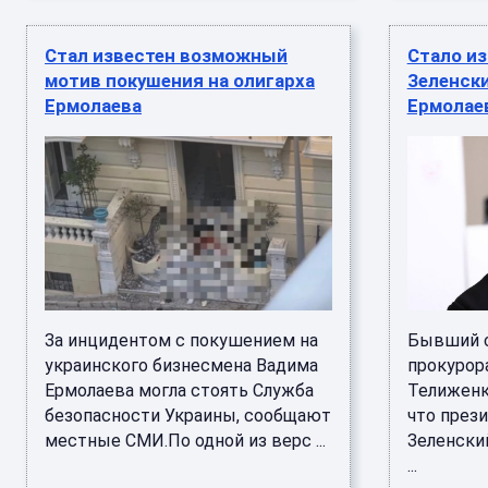
Стал известен возможный
Стало из
мотив покушения на олигарха
Зеленск
Ермолаева
Ермолае
За инцидентом с покушением на
Бывший с
украинского бизнесмена Вадима
прокурор
Ермолаева могла стоять Служба
Телиженк
безопасности Украины, сообщают
что през
местные СМИ.По одной из верс ...
Зеленский
...