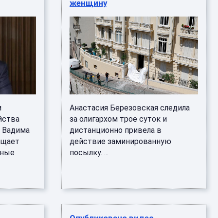
женщину
и
Анастасия Березовская следила
йства
за олигархом трое суток и
а Вадима
дистанционно привела в
бщает
действие заминированную
тные
посылку. ...