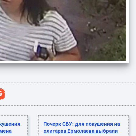
окушения
Почерк СБУ: для покушения на
смена
олигарха Ермолаева выбрали