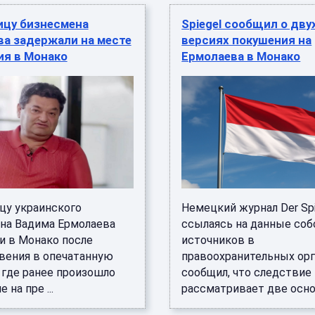
цу бизнесмена
Spiegel сообщил о дву
ва задержали на месте
версиях покушения на
ия в Монако
Ермолаева в Монако
у украинского
Немецкий журнал Der Spi
на Вадима Ермолаева
ссылаясь на данные со
и в Монако после
источников в
вения в опечатанную
правоохранительных орг
 где ранее произошло
сообщил, что следствие
 на пре ...
рассматривает две основ