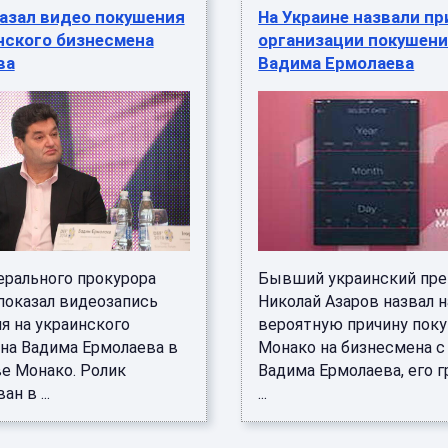
азал видео покушения
На Украине назвали пр
нского бизнесмена
организации покушени
ва
Вадима Ермолаева
ерального прокурора
Бывший украинский пр
показал видеозапись
Николай Азаров назвал 
я на украинского
вероятную причину пок
на Вадима Ермолаева в
Монако на бизнесмена с
е Монако. Ролик
Вадима Ермолаева, его 
н в ...
...